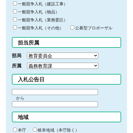
キ
一般競争入札（建設工事）
ー
一般競争入札（物品）
ワ
一般競争入札（業務委託）
ー
ド
一般競争入札（その他）
公募型プロポーザル
を
入
担当所属
力
部局
所属
入札公告日
期
から
間
期
の
間
始
地域
の
ま
終
り
わ
本庁
岐阜地域（本庁除く）