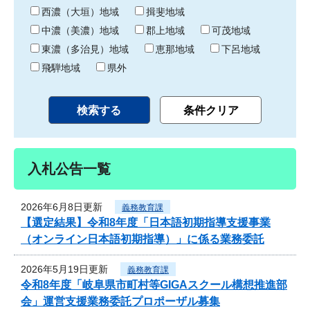
り
西濃（大垣）地域
揖斐地域
中濃（美濃）地域
郡上地域
可茂地域
東濃（多治見）地域
恵那地域
下呂地域
飛騨地域
県外
入札公告一覧
2026年6月8日更新
義務教育課
【選定結果】令和8年度「日本語初期指導支援事業
（オンライン日本語初期指導）」に係る業務委託
2026年5月19日更新
義務教育課
令和8年度「岐阜県市町村等GIGAスクール構想推進部
会」運営支援業務委託プロポーザル募集