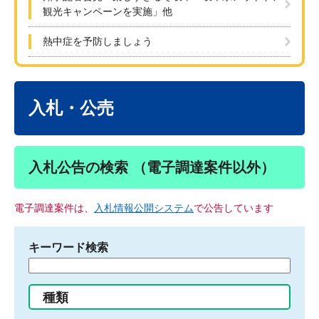
観光キャンペーンを実施」他
熱中症を予防しましょう
本
文
入札・公売
入札公告の検索 （電子調達案件以外）
電子調達案件は、
入札情報公開システム
で公告しています
キーワード検索
検
索
す
種類
る