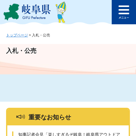
ペ
メ
このページの本文へ
ー
ニ
メ
ジ
ュ
ニ
の
ー
ュ
先
を
ー
頭
飛
トップページ
>
入札・公売
で
ば
す
し
入札・公売
。
て
本
文
へ
重要なお知らせ
知事記者会見「楽しすぎるぞ岐阜！岐阜県アウトドア