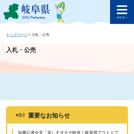
ペ
メ
このページの本文へ
ー
ニ
メ
ジ
ュ
ニ
の
ー
ュ
先
を
ー
頭
飛
トップページ
>
入札・公売
で
ば
す
し
入札・公売
。
て
本
文
へ
重要なお知らせ
知事記者会見「楽しすぎるぞ岐阜！岐阜県アウトドア