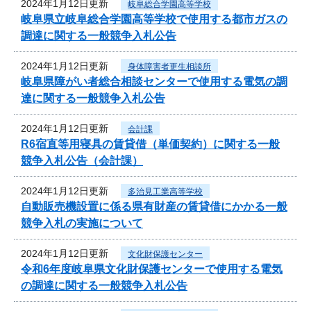
2024年1月12日更新
岐阜総合学園高等学校
岐阜県立岐阜総合学園高等学校で使用する都市ガスの
調達に関する一般競争入札公告
2024年1月12日更新
身体障害者更生相談所
岐阜県障がい者総合相談センターで使用する電気の調
達に関する一般競争入札公告
2024年1月12日更新
会計課
R6宿直等用寝具の賃貸借（単価契約）に関する一般
競争入札公告（会計課）
2024年1月12日更新
多治見工業高等学校
自動販売機設置に係る県有財産の賃貸借にかかる一般
競争入札の実施について
2024年1月12日更新
文化財保護センター
令和6年度岐阜県文化財保護センターで使用する電気
の調達に関する一般競争入札公告