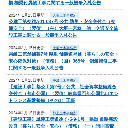
橋 橋梁付属物工事に関する一般競争入札公告
2024年1月15日更新
大垣土木事務所
公維工第交維A01-037号 公共 防災・安全交付金（交
通安全）（翌債）（主）大垣一宮線 他 交通安全施
設工事に関する一般競争入札公告
2024年1月15日更新
大垣土木事務所
県維工第舗補暮7号 県単 舗装道補修（暮らしの安全・
安心確保対策）（債務）（国）365号 舗装補修工事
に関する一般競争入札公告
2024年1月15日更新
美濃土木事務所
【建設工事】都公工第2号／公共 社会資本整備総合
交付金（都市公園）（翌債）岐阜県百年公園北口エン
トランス基盤整備（その1）工事
2024年1月15日更新
郡上土木事務所
【建設工事】単建工第道改く-5-9-1号 県単 道路新設
改良（暮らし安全・安心）（債務）（一）惣則高鷲