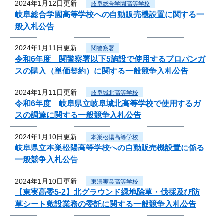
2024年1月12日更新
岐阜総合学園高等学校
岐阜総合学園高等学校への自動販売機設置に関する一
般入札公告
2024年1月11日更新
関警察署
令和6年度 関警察署以下5施設で使用するプロパンガ
スの購入（単価契約）に関する一般競争入札公告
2024年1月11日更新
岐阜城北高等学校
令和6年度 岐阜県立岐阜城北高等学校で使用するガ
スの調達に関する一般競争入札公告
2024年1月10日更新
本巣松陽高等学校
岐阜県立本巣松陽高等学校への自動販売機設置に係る
一般競争入札公告
2024年1月10日更新
東濃実業高等学校
【東実高委5-2】北グラウンド緑地除草・伐採及び防
草シート敷設業務の委託に関する一般競争入札公告