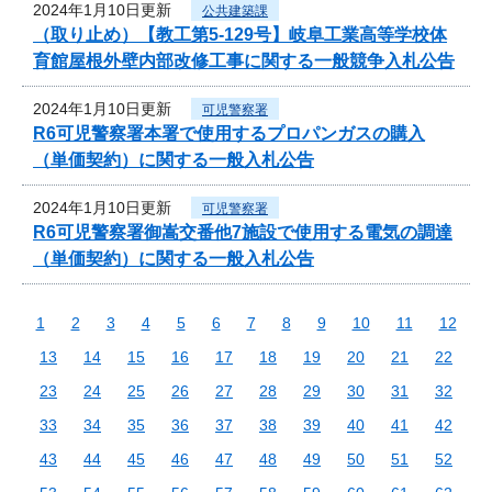
2024年1月10日更新
公共建築課
（取り止め）【教工第5-129号】岐阜工業高等学校体
育館屋根外壁内部改修工事に関する一般競争入札公告
2024年1月10日更新
可児警察署
R6可児警察署本署で使用するプロパンガスの購入
（単価契約）に関する一般入札公告
2024年1月10日更新
可児警察署
R6可児警察署御嵩交番他7施設で使用する電気の調達
（単価契約）に関する一般入札公告
1
2
3
4
5
6
7
8
9
10
11
12
13
14
15
16
17
18
19
20
21
22
23
24
25
26
27
28
29
30
31
32
33
34
35
36
37
38
39
40
41
42
43
44
45
46
47
48
49
50
51
52