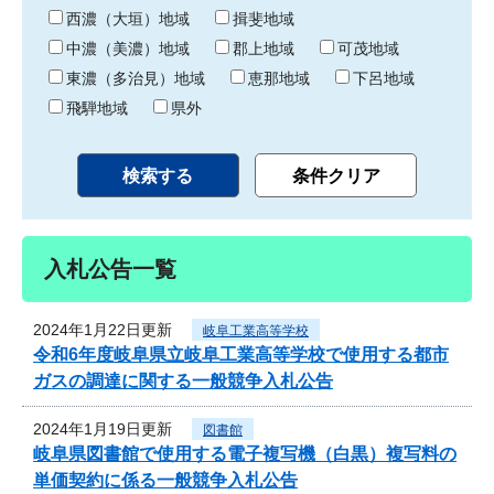
り
西濃（大垣）地域
揖斐地域
中濃（美濃）地域
郡上地域
可茂地域
東濃（多治見）地域
恵那地域
下呂地域
飛騨地域
県外
入札公告一覧
2024年1月22日更新
岐阜工業高等学校
令和6年度岐阜県立岐阜工業高等学校で使用する都市
ガスの調達に関する一般競争入札公告
2024年1月19日更新
図書館
岐阜県図書館で使用する電子複写機（白黒）複写料の
単価契約に係る一般競争入札公告