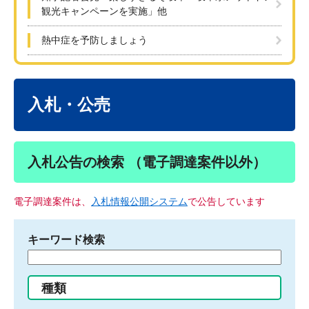
観光キャンペーンを実施」他
熱中症を予防しましょう
本
文
入札・公売
入札公告の検索 （電子調達案件以外）
電子調達案件は、
入札情報公開システム
で公告しています
キーワード検索
検
索
す
種類
る