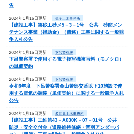
告
2024年1月16日更新
揖斐土木事務所
【建設工事】第砂工砂メ5－3－1号 公共 砂防メン
テナンス事業（補助金）（債務）工事に関する一般競
争入札公告
2024年1月15日更新
下呂警察署
下呂警察署で使用する電子複写機複写料（モノクロ）
の単価契約
2024年1月15日更新
下呂警察署
令和6年度 下呂警察署金山警部交番以下10施設で使
用する電気の調達（単価契約）に関する一般競争入札
公告
2024年1月15日更新
多治見土木事務所
【建設工事】工維第43－A030K－07－01号 公共
防災・安全交付金（道路維持修繕・音羽アンダーパ