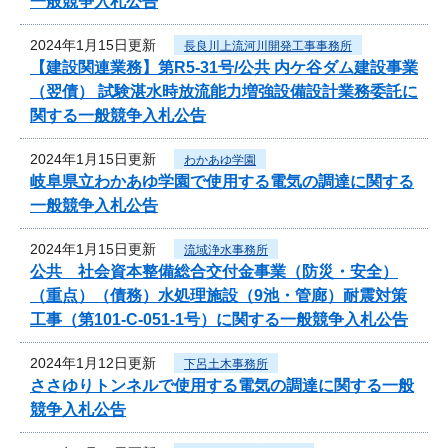
一般競争入札公告
2024年1月15日更新
長良川上流河川開発工事事務所
【建設関連業務】第R5-31号/公共 内ケ谷ダム建設事業
（翌債） 試験湛水時放流能力増強設備設計業務委託に
関する一般競争入札公告
2024年1月15日更新
わかあゆ学園
岐阜県立わかあゆ学園で使用する電気の調達に関する
一般競争入札公告
2024年1月15日更新
流域浄水事務所
公共 社会資本整備総合交付金事業（防災・安全）
（重点）（債務）水処理施設（9池・管廊）耐震対策
工事（第101-C-051-1号）に関する一般競争入札公告
2024年1月12日更新
下呂土木事務所
ささゆりトンネルで使用する電気の調達に関する一般
競争入札公告