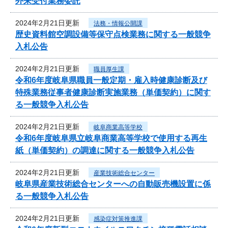
外来受付業務委託
2024年2月21日更新
法務・情報公開課
歴史資料館空調設備等保守点検業務に関する一般競争
入札公告
2024年2月21日更新
職員厚生課
令和6年度岐阜県職員一般定期・雇入時健康診断及び
特殊業務従事者健康診断実施業務（単価契約）に関す
る一般競争入札公告
2024年2月21日更新
岐阜商業高等学校
令和6年度岐阜県立岐阜商業高等学校で使用する再生
紙（単価契約）の調達に関する一般競争入札公告
2024年2月21日更新
産業技術総合センター
岐阜県産業技術総合センターへの自動販売機設置に係
る一般競争入札公告
2024年2月21日更新
感染症対策推進課