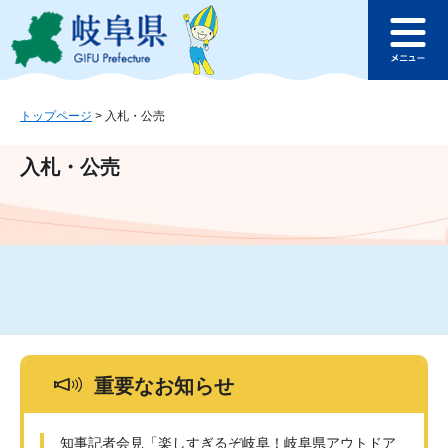
ペ
メ
このページの本文へ
ー
ニ
メ
ジ
ュ
ニ
の
ー
ュ
先
を
ー
頭
飛
トップページ
>
入札・公売
で
ば
す
し
入札・公売
。
て
本
文
へ
重要なお知らせ
知事記者会見「楽しすぎるぞ岐阜！岐阜県アウトドア