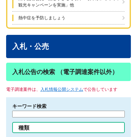
観光キャンペーンを実施」他
熱中症を予防しましょう
本
文
入札・公売
入札公告の検索 （電子調達案件以外）
電子調達案件は、
入札情報公開システム
で公告しています
キーワード検索
検
索
す
種類
る