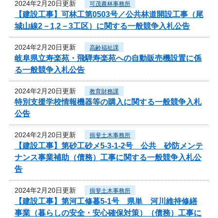
2024年2月20日更新
可茂農林事務所
【建設工事】可林工第0503号／公共林道開設工事（尾
城山線2－1,2－3工区）に関する一般競争入札公告
2024年2月20日更新
高齢福祉課
岐阜県立寿楽苑・飛騨寿楽苑への自動販売機設置に係
る一般競争入札公告
2024年2月20日更新
教育財務課
特別支援学校情報機器等の購入に関する一般競争入札
公告
2024年2月20日更新
揖斐土木事務所
【建設工事】第砂工砂メ5-3-1-2号 公共 砂防メンテ
ナンス事業補助（債務）工事に関する一般競争入札公
告
2024年2月20日更新
揖斐土木事務所
【建設工事】第河工修暮5-1号 県単 河川維持修繕
事業（暮らしの安全・安心確保対策）（債務）工事に