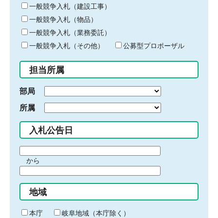
キ
一般競争入札（建設工事）
ー
一般競争入札（物品）
ワ
一般競争入札（業務委託）
ー
ド
一般競争入札（その他）
公募型プロポーザル
を
入
担当所属
力
部局
所属
入札公告日
期
から
間
期
の
間
始
地域
の
ま
終
り
わ
本庁
岐阜地域（本庁除く）