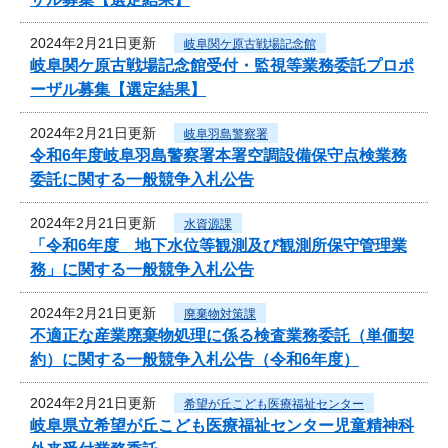
2024年2月21日更新
岐阜関ケ原古戦場記念館
岐阜関ケ原古戦場記念館受付・監視等業務委託プロポ
ーザル募集【選定結果】
2024年2月21日更新
岐阜羽島警察署
令和6年度岐阜羽島警察署本署空調設備保守点検業務
委託に関する一般競争入札公告
2024年2月21日更新
水資源課
「令和6年度 地下水位等観測及び観測所保守管理業
務」に関する一般競争入札公告
2024年2月21日更新
廃棄物対策課
不適正な産業廃棄物処理に係る検査業務委託（単価契
約）に関する一般競争入札公告（令和6年度）
2024年2月21日更新
希望が丘こども医療福祉センター
岐阜県立希望が丘こども医療福祉センター児童精神科