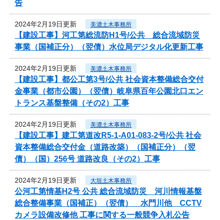
告
2024年2月19日更新
美濃土木事務所
【建設工事】河工第総流防H1号/公共 総合流域防災
事業（国補正分）（翌債）水位局デジタル化更新工事
2024年2月19日更新
美濃土木事務所
【建設工事】都公工第3号/公共 社会資本整備総合交付
金事業（都市公園）（翌債）岐阜県百年公園北口エン
トランス基盤整備（その2）工事
2024年2月19日更新
美濃土木事務所
【建設工事】建工第道改R5-1-A01-083-2号/公共 社会
資本整備総合交付金（道路改築）（国補正分）（翌
債）（国）256号 道路改良（その2）工事
2024年2月19日更新
大垣土木事務所
公河工第情基H2号 公共 総合流域防災 河川情報基盤
総合整備事業（国補正）（翌債） 水門川他 CCTV
カメラ設備改修他 工事に関する一般競争入札公告