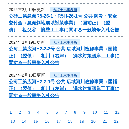
2024年2月19日更新
大垣土木事務所
公砂工第急傾R5-26-1・R5H-26-1号 公共 防災・安全
交付金（急傾斜地崩壊対策事業）（国補正）（翌
債） 祖父谷 擁壁工工事に関する一般競争入札公告
2024年2月19日更新
大垣土木事務所
公河工第広河H2-2-2号 公共 広域河川改修事業（国補
正）（翌債） 相川（右岸） 漏水対策護岸工工事に
関する一般競争入札公告
2024年2月19日更新
大垣土木事務所
公河工第広河H2-2-1号 公共 広域河川改修事業（国補
正）（翌債） 相川（左岸） 漏水対策護岸工工事に
関する一般競争入札公告
1
2
3
4
5
6
7
8
9
10
11
12
13
14
15
16
17
18
19
20
21
22