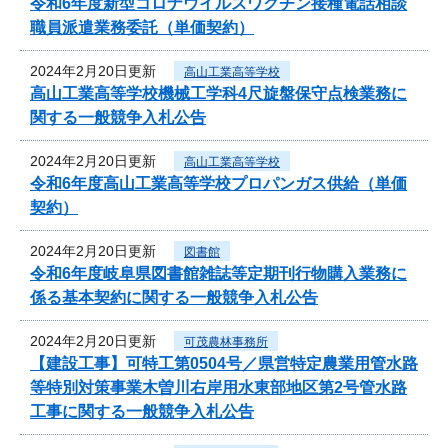
令和6年度新型コロナウイルスワクチン接種電話相談
職員派遣業務委託（単価契約）
2024年2月20日更新
高山工業高等学校
高山工業高等学校機械工学科4尺旋盤保守点検業務に
関する一般競争入札公告
2024年2月20日更新
高山工業高等学校
令和6年度高山工業高等学校プロパンガス供給（単価
契約）
2024年2月20日更新
図書館
令和6年度岐阜県図書館雑誌等定期刊行物購入業務に
係る基本契約に関する一般競争入札公告
2024年2月20日更新
可茂農林事務所
【建設工事】可特工第0504号／県営特定農業用管水路
等特別対策事業木曽川右岸用水東部地区第2号管水路
工事に関する一般競争入札公告