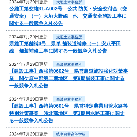
2024年7月29日更新
大垣土木事務所
公維工第交維31-A002号 公共 防災・安全交付金（交
通安全）（一）大垣大野線 他 交通安全施設工事に
関する一般競争入札公告
2024年7月29日更新
大垣土木事務所
県維工第舗補4号 県単 舗装道補修（一）安八平田
線 舗装補修工事に関する一般競争入札公告
2024年7月29日更新
西濃農林事務所
【建設工事】西強第0602号 県営農道施設強化対策事
業 関ケ原中部第二期地区 第9期舗装工事に関する
一般競争入札公告
2024年7月29日更新
西濃農林事務所
【建設工事】西特第0601号 県営特定農業用管水路等
特別対策事業 時北部地区 第3期用水路工事に関す
る一般競争入札公告
2024年7月29日更新
岐阜農林高等学校