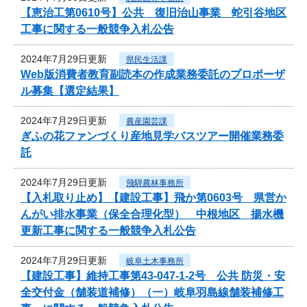
【恵治工第0610号】公共 復旧治山事業 蛇引谷地区
工事に関する一般競争入札公告
2024年7月29日更新
県民生活課
Web版消費者教育副読本の作成業務委託のプロポーザ
ル募集【選定結果】
2024年7月29日更新
農産園芸課
ぎふの花ファンづくり産地見学バスツアー開催業務委
託
2024年7月29日更新
飛騨農林事務所
【入札取り止め】【建設工事】飛か第0603号 県営か
んがい排水事業（保全合理化型） 中根地区 揚水機
更新工事に関する一般競争入札公告
2024年7月29日更新
岐阜土木事務所
【建設工事】維持工事第43-047-1-2号 公共 防災・安
全交付金（舗装道補修）（一）岐阜羽島線舗装補修工