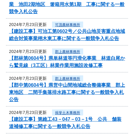
業 池田2期地区 箸箱用水第1期 工事に関する一般
競争入札公告
2024年7月23日更新
可茂農林事務所
【建設工事】可治工第0602号／公共山地災害重点地域
総合対策事業栩木東工事に関する一般競争入札公告
2024年7月23日更新
郡上農林事務所
【郡林第0604号】県単林道等円滑化事業 林道白尾か
ら鷲見線（3工区）林業作業用施設改修工事
2024年7月23日更新
郡上農林事務所
【郡中第0604号】県営中山間地域総合整備事業 郡上
東地区 二間手集落排水路工事に関する一般競争入札
公告
2024年7月23日更新
揖斐土木事務所
【建設工事】第維工43－047－03－1号 公共 舗装
道補修工事に関する一般競争入札公告