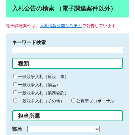
入札公告の検索 （電子調達案件以外）
電子調達案件は、
入札情報公開システム
で公告しています
キーワード検索
検
索
す
種類
る
キ
一般競争入札（建設工事）
ー
一般競争入札（物品）
ワ
一般競争入札（業務委託）
ー
ド
一般競争入札（その他）
公募型プロポーザル
を
入
担当所属
力
部局