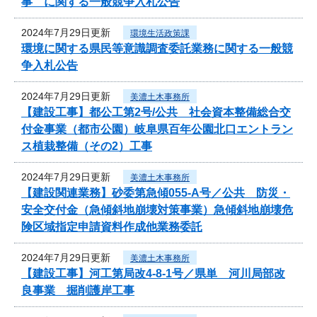
事 に関する一般競争入札公告
2024年7月29日更新
環境生活政策課
環境に関する県民等意識調査委託業務に関する一般競
争入札公告
2024年7月29日更新
美濃土木事務所
【建設工事】都公工第2号/公共 社会資本整備総合交
付金事業（都市公園）岐阜県百年公園北口エントラン
ス植栽整備（その2）工事
2024年7月29日更新
美濃土木事務所
【建設関連業務】砂委第急傾055-A号／公共 防災・
安全交付金（急傾斜地崩壊対策事業）急傾斜地崩壊危
険区域指定申請資料作成他業務委託
2024年7月29日更新
美濃土木事務所
【建設工事】河工第局改4-8-1号／県単 河川局部改
良事業 掘削護岸工事