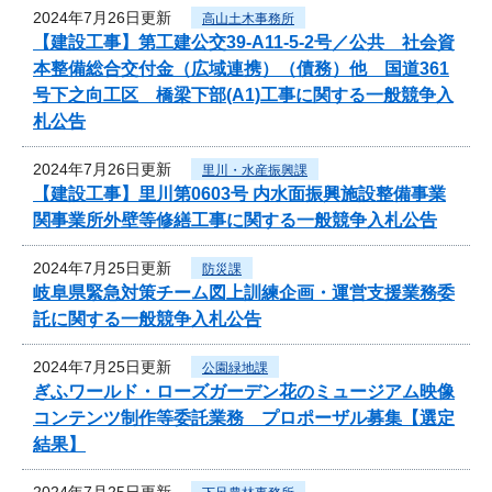
2024年7月26日更新
高山土木事務所
【建設工事】第工建公交39-A11-5-2号／公共 社会資
本整備総合交付金（広域連携）（債務）他 国道361
号下之向工区 橋梁下部(A1)工事に関する一般競争入
札公告
2024年7月26日更新
里川・水産振興課
【建設工事】里川第0603号 内水面振興施設整備事業
関事業所外壁等修繕工事に関する一般競争入札公告
2024年7月25日更新
防災課
岐阜県緊急対策チーム図上訓練企画・運営支援業務委
託に関する一般競争入札公告
2024年7月25日更新
公園緑地課
ぎふワールド・ローズガーデン花のミュージアム映像
コンテンツ制作等委託業務 プロポーザル募集【選定
結果】
2024年7月25日更新