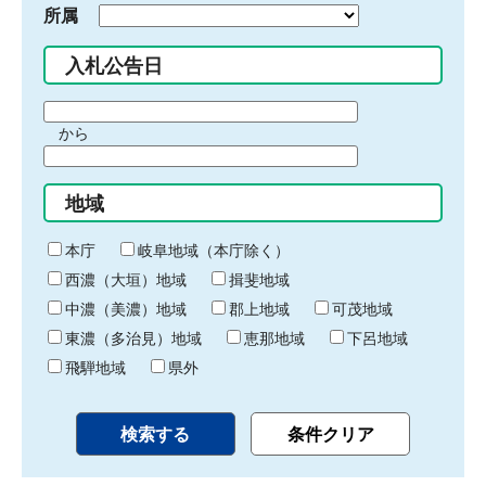
所属
入札公告日
期
から
間
期
の
間
始
地域
の
ま
終
り
わ
本庁
岐阜地域（本庁除く）
り
西濃（大垣）地域
揖斐地域
中濃（美濃）地域
郡上地域
可茂地域
東濃（多治見）地域
恵那地域
下呂地域
飛騨地域
県外