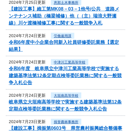
2024年7月25日更新
恵那土木事務所
【建設工事】維工第MK08－03－1他号/公共 道路メ
ンテナンス補助（橋梁補修）他（（主）瑞浪大野瀬
線）川ケ渡橋補修工事に関する一般競争入札
2024年7月24日更新
労働雇用課
令和6年度中小企業合同新入社員研修委託業務【選定
結果】
2024年7月24日更新
中津川工業高等学校
令和6年度 岐阜県立中津川工業高等学校で実施する
建築基準法第12条定期点検等委託業務に関する一般競
争入札公告
2024年7月24日更新
大垣南高等学校
岐阜県立大垣南高等学校で実施する建築基準法第12条
定期点検等委託業務に関する一般競争入札公告
2024年7月23日更新
揖斐農林事務所
【建設工事】揖振第0603号 県営農村振興総合整備事