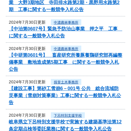
業 大野3期地区 寺田排水路第2期・黒野用水路第2
期 工事に関する一般競争入札公告
2024年7月30日更新
中濃農林事務所
【中治第0607号】緊急予防治山事業 押之平 工事
に関する一般競争入札公告
2024年7月30日更新
中濃農林事務所
【中研第0601号】 畜産研究所養豚養鶏研究部再編整
備事業 敷地造成第5期工事 に関する一般競争入札
公告
2024年7月30日更新
揖斐土木事務所
【建設工事】第砂工雪崩6－001号 公共 総合流域防
災事業（雪崩対策事業）工事に関する一般競争入札公
告
2024年7月30日更新
下呂特別支援学校
岐阜県立下呂特別支援学校で実施する建築基準法第12
条定期点検等委託業務に関する一般競争入札公告