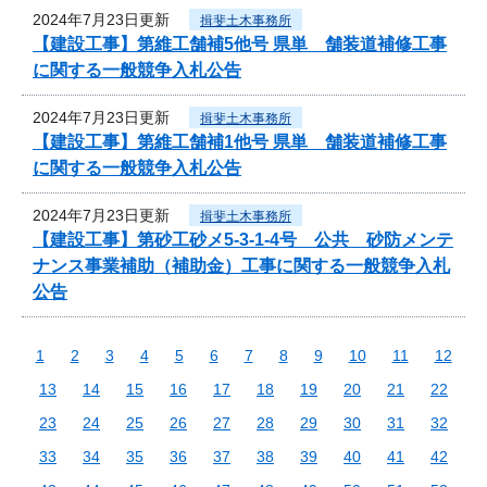
2024年7月23日更新
揖斐土木事務所
【建設工事】第維工舗補5他号 県単 舗装道補修工事
に関する一般競争入札公告
2024年7月23日更新
揖斐土木事務所
【建設工事】第維工舗補1他号 県単 舗装道補修工事
に関する一般競争入札公告
2024年7月23日更新
揖斐土木事務所
【建設工事】第砂工砂メ5-3-1-4号 公共 砂防メンテ
ナンス事業補助（補助金）工事に関する一般競争入札
公告
1
2
3
4
5
6
7
8
9
10
11
12
13
14
15
16
17
18
19
20
21
22
23
24
25
26
27
28
29
30
31
32
33
34
35
36
37
38
39
40
41
42