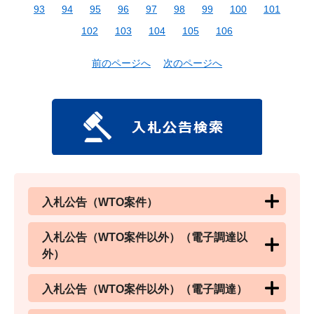
93
94
95
96
97
98
99
100
101
102
103
104
105
106
前のページへ
次のページへ
入札公告（WTO案件）
入札公告（WTO案件以外）（電子調達以
外）
入札公告（WTO案件以外）（電子調達）