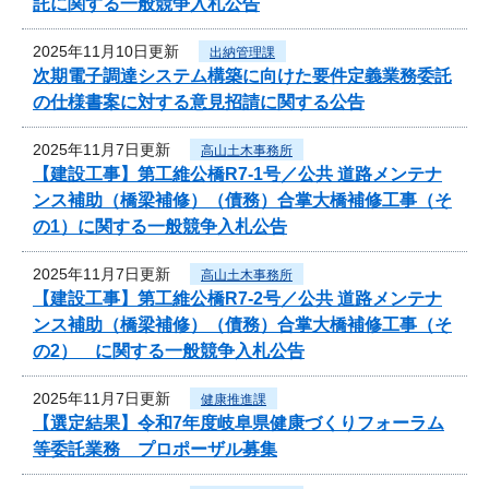
託に関する一般競争入札公告
2025年11月10日更新
出納管理課
次期電子調達システム構築に向けた要件定義業務委託
の仕様書案に対する意見招請に関する公告
2025年11月7日更新
高山土木事務所
【建設工事】第工維公橋R7-1号／公共 道路メンテナ
ンス補助（橋梁補修）（債務）合掌大橋補修工事（そ
の1）に関する一般競争入札公告
2025年11月7日更新
高山土木事務所
【建設工事】第工維公橋R7-2号／公共 道路メンテナ
ンス補助（橋梁補修）（債務）合掌大橋補修工事（そ
の2） に関する一般競争入札公告
2025年11月7日更新
健康推進課
【選定結果】令和7年度岐阜県健康づくりフォーラム
等委託業務 プロポーザル募集