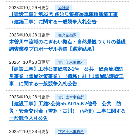
2025年10月29日更新
会計課
【建設工事】第33号 多治見警察署車庫棟新築工事
（建築工事）に関する一般競争入札公告
2025年10月28日更新
観光企画課
木曽川中流域のにぎわい拠点・自然景観づくりの基礎
調査業務プロポーザル募集【選定結果】
2025年10月28日更新
古川土木事務所
【建設工事】工砂公第総雪2-1号 公共 総合流域防
災事業（雪崩対策事業）（債務）桂上1雪崩防護壁工
事 に関する一般競争入札公告
2025年10月28日更新
古川土木事務所
【建設工事】工維3公第55-A015-K2他号 公共 防
災・安全交付金（雪寒・古川）（翌債）工事に関する
一般競争入札公告
2025年10月28日更新
下呂土木事務所