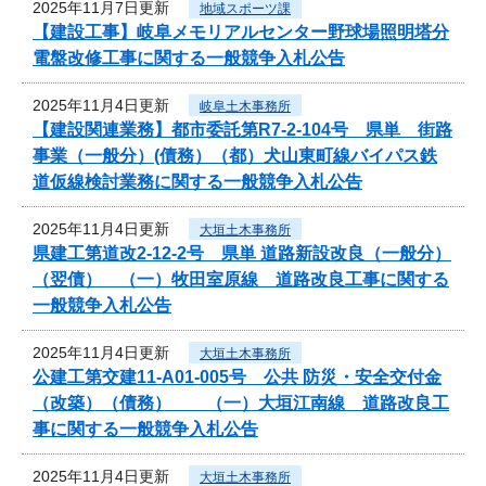
2025年11月7日更新
地域スポーツ課
【建設工事】岐阜メモリアルセンター野球場照明塔分
電盤改修工事に関する一般競争入札公告
2025年11月4日更新
岐阜土木事務所
【建設関連業務】都市委託第R7-2-104号 県単 街路
事業（一般分）(債務）（都）犬山東町線バイパス鉄
道仮線検討業務に関する一般競争入札公告
2025年11月4日更新
大垣土木事務所
県建工第道改2-12-2号 県単 道路新設改良（一般分）
（翌債） （一）牧田室原線 道路改良工事に関する
一般競争入札公告
2025年11月4日更新
大垣土木事務所
公建工第交建11-A01-005号 公共 防災・安全交付金
（改築）（債務） （一）大垣江南線 道路改良工
事に関する一般競争入札公告
2025年11月4日更新
大垣土木事務所