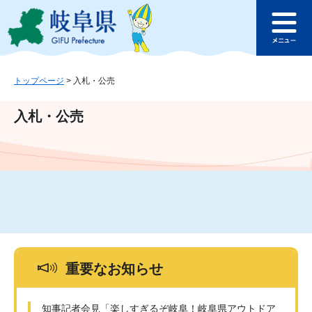
ペ
メ
このページの本文へ
ー
ニ
メ
ジ
ュ
ニ
の
ー
ュ
先
を
ー
頭
飛
トップページ
>
入札・公売
で
ば
す
し
入札・公売
。
て
本
文
へ
重要なお知らせ
知事記者会見「楽しすぎるぞ岐阜！岐阜県アウトドア