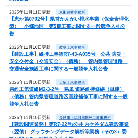
2025年11月11日更新
恵那農林事務所
【恵か第0702号】県営かんがい排水事業（保全合理化
型） 小郷地区 第5期工事に関する一般競争入札公
告
2025年11月10日更新
岐阜土木事務所
【建設工事】維持工事第R7-43-A035号 公共 防災・
安全交付金（交通安全）（債務） 管内県管理道路
交通安全施設工事に関する一般競争入札公告
2025年11月10日更新
大垣土木事務所
県維工第道維M2-3-2号 県単 道路維持修繕（単建）
（債務）管内県管理道路区画線補修工事に関する一般
競争入札公告
2025年11月10日更新
長良川上流河川開発工事事務所
【建設関連業務】第R7-22号/公共 内ケ谷ダム建設事業
（翌債） グラウチングデータ解析等業務（その3）委