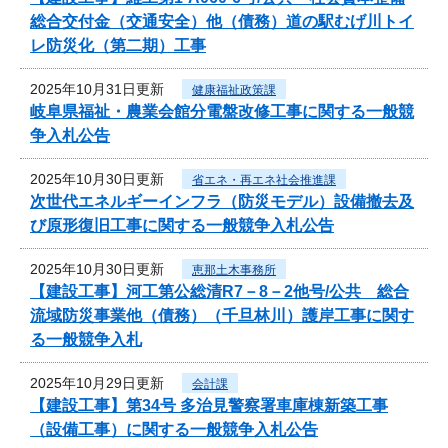
総合交付金（交通安全）他（債務）道の駅むげ川トイ
レ防災化（第二期）工事
2025年10月31日更新
健康福祉政策課
岐阜県福祉・農業会館分電盤改修工事に関する一般競
争入札公告
2025年10月30日更新
省エネ・再エネ社会推進課
次世代エネルギーインフラ（防災モデル）設備撤去及
び原形復旧工事に関する一般競争入札公告
2025年10月30日更新
恵那土木事務所
【建設工事】河工第公総清R7－8－2他号/公共 総合
流域防災事業他（債務）（千旦林川）護岸工事に関す
る一般競争入札
2025年10月29日更新
会計課
【建設工事】第34号 多治見警察署車庫棟新築工事
（設備工事）に関する一般競争入札公告