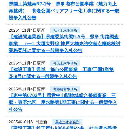
県園工第魅再R7-1号 県単 都市公園事業（魅力向上
再整備） 養老公園バリアフリー化工事に関する一般
競争入札公告
2025年11月4日更新
大垣土木事務所
【建設関連業務】県建委第街調9-A号 県単 街路調査
事業 （一）大垣大野線 神戸大橋東詰交差点概略検討
業務委託に関する一般競争入札公告
2025年11月4日更新
可茂土木事務所
【建設工事】県単 都市公園事業 工事/工園1単第
花-9号に関する一般競争入札公告
2025年11月4日更新
恵那農林事務所
【恵中第0702号】県営中山間地域総合整備事業 三
郷・東野地区 用水路第1期工事に関する一般競争入
札公告
2025年10月31日更新
美濃土木事務所
【建設工事】維工第1-A060-6号/公共 社会資本整備