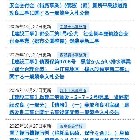
安全交付金（街路事業）(債務)（都）新所平島線道路
改良工事に関する一般競争入札公告
2025年10月27日更新
美濃土木事務所
【建設工事】都公工第1号/公共 社会資本整備総合交
付金事業（都市公園整備）舗装更新工事
2025年10月27日更新
西濃農林事務所
【建設工事】債西保第0706号 県営かんがい排水事業
（保全合理化型） 中江東地区 揚水設備更新工事に
関する一般競争入札公告
2025年10月27日更新
郡上土木事務所
【建設工事】単建工第道改－5－7－2号/県単 道路新
設改良（一般分）【債務】（一）美並和良明宝線 道
路改良工事に関する事後審査型一般競争入札公告
2025年10月27日更新
岐阜高等学校
電子複写機複写料（消耗品供給、保守を含む。）単価