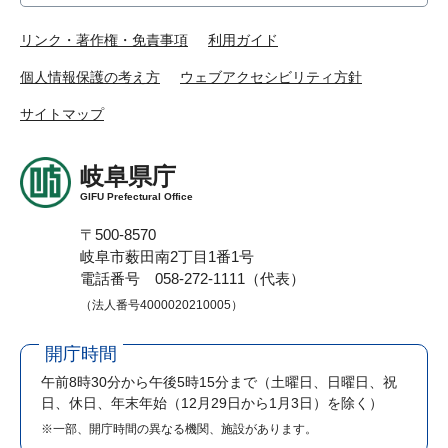
リンク・著作権・免責事項
利用ガイド
個人情報保護の考え方
ウェブアクセシビリティ方針
サイトマップ
岐阜県庁
GIFU Prefectural Office
〒500-8570
岐阜市薮田南2丁目1番1号
電話番号 058-272-1111（代表）
（法人番号4000020210005）
開庁時間
午前8時30分から午後5時15分まで
（土曜日、日曜日、祝
日、休日、年末年始（12月29日から1月3日）を除く）
※一部、開庁時間の異なる機関、施設があります。