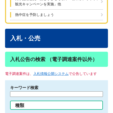
観光キャンペーンを実施」他
熱中症を予防しましょう
本
文
入札・公売
入札公告の検索 （電子調達案件以外）
電子調達案件は、
入札情報公開システム
で公告しています
キーワード検索
検
索
す
種類
る