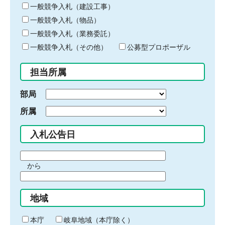
キ
一般競争入札（建設工事）
ー
一般競争入札（物品）
ワ
一般競争入札（業務委託）
ー
ド
一般競争入札（その他）
公募型プロポーザル
を
入
担当所属
力
部局
所属
入札公告日
期
から
間
期
の
間
始
地域
の
ま
終
り
わ
本庁
岐阜地域（本庁除く）