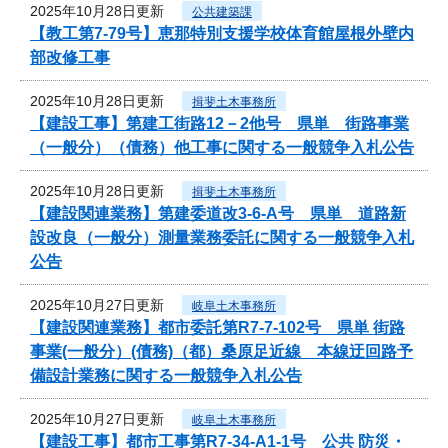
2025年10月28日更新
公共建築課
【教工第7-79号】恵那特別支援学校体育館屋根外壁内
部改修工事
2025年10月28日更新
揖斐土木事務所
【建設工事】第建工街路12－2他号 県単 街路事業
（一般分）（債務）他工事に関する一般競争入札公告
2025年10月28日更新
揖斐土木事務所
【建設関連業務】第建委道改3-6-A号 県単 道路新
設改良（一般分）測量業務委託に関する一般競争入札
公告
2025年10月27日更新
岐阜土木事務所
【建設関連業務】都市委託第R7-7-102号 県単 街路
事業(一般分）(債務)（都）桑原足近線 本線迂回路予
備設計業務に関する一般競争入札公告
2025年10月27日更新
岐阜土木事務所
【建設工事】都市工事第R7-34-A1-1号 公共 防災・