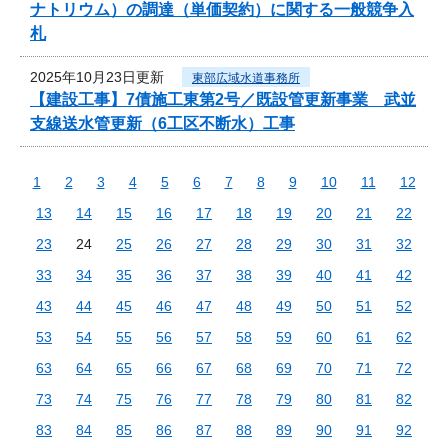
ナトリウム）の調達（単価契約）に関する一般競争入
札
2025年10月23日更新
東部広域水道事務所
【建設工事】7債施工東第2号／既設管更新事業 武並
支線送水管更新（6工区不断水）工事
1
2
3
4
5
6
7
8
9
10
11
12
13
14
15
16
17
18
19
20
21
22
23
24
25
26
27
28
29
30
31
32
33
34
35
36
37
38
39
40
41
42
43
44
45
46
47
48
49
50
51
52
53
54
55
56
57
58
59
60
61
62
63
64
65
66
67
68
69
70
71
72
73
74
75
76
77
78
79
80
81
82
83
84
85
86
87
88
89
90
91
92