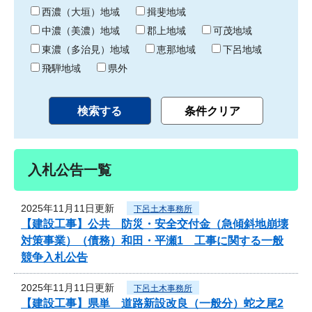
り
西濃（大垣）地域
揖斐地域
中濃（美濃）地域
郡上地域
可茂地域
東濃（多治見）地域
恵那地域
下呂地域
飛騨地域
県外
入札公告一覧
2025年11月11日更新
下呂土木事務所
【建設工事】公共 防災・安全交付金（急傾斜地崩壊
対策事業）（債務）和田・平瀬1 工事に関する一般
競争入札公告
2025年11月11日更新
下呂土木事務所
【建設工事】県単 道路新設改良（一般分）蛇之尾2