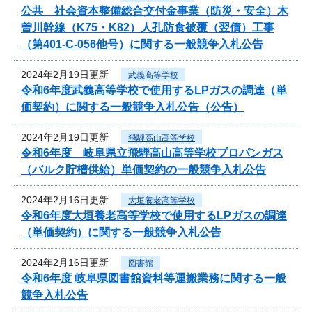
公共 社会資本整備総合交付金事業（防災・安全）木
曽川幹線（K75・K82）人孔防食被覆（翌債）工事
（第401-C-056他号）に関する一般競争入札公告
2024年2月19日更新
武義高等学校
令和6年度武義高等学校で使用するLPガスの調達（単
価契約）に関する一般競争入札公告（公告）
2024年2月19日更新
飛騨高山高等学校
令和6年度 岐阜県立飛騨高山高等学校プロパンガス
（バルク貯槽供給）単価契約の一般競争入札公告
2024年2月16日更新
大垣養老高等学校
令和6年度大垣養老高等学校で使用するLPガスの調達
（単価契約）に関する一般競争入札公告
2024年2月16日更新
図書館
令和6年度 岐阜県図書館資料等運搬業務に関する一般
競争入札公告