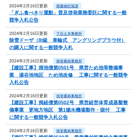
2024年2月16日更新
廃棄物対策課
「ぎふ食べきり運動」普及啓発業務委託に関する一般
競争入札公告
2024年2月16日更新
下呂土木事務所
除雪ドーザ（8t級 車輪式 アングリングプラウ付）
の購入に関する一般競争入札
2024年2月16日更新
揖斐農林事務所
【建設工事】揖池債第0501号 県営ため池等整備事
業 湯谷池地区 ため池改修 工事に関する一般競争
入札公告
2024年2月16日更新
揖斐農林事務所
【建設工事】揖経債第0502号 県営経営体育成基盤整
備事業 更地方地区 第1揚水機場製作・据付 工事
に関する一般競争入札公告
2024年2月16日更新
揖斐農林事務所