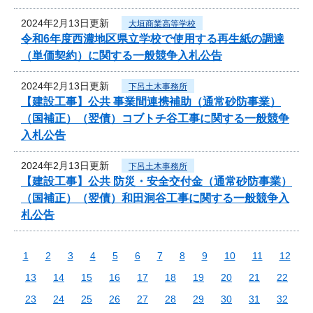
2024年2月13日更新
大垣商業高等学校
令和6年度西濃地区県立学校で使用する再生紙の調達
（単価契約）に関する一般競争入札公告
2024年2月13日更新
下呂土木事務所
【建設工事】公共 事業間連携補助（通常砂防事業）
（国補正）（翌債）コブトチ谷工事に関する一般競争
入札公告
2024年2月13日更新
下呂土木事務所
【建設工事】公共 防災・安全交付金（通常砂防事業）
（国補正）（翌債）和田洞谷工事に関する一般競争入
札公告
1
2
3
4
5
6
7
8
9
10
11
12
13
14
15
16
17
18
19
20
21
22
23
24
25
26
27
28
29
30
31
32