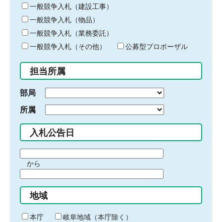
キ
一般競争入札（建設工事）
ー
一般競争入札（物品）
ワ
一般競争入札（業務委託）
ー
ド
一般競争入札（その他）
公募型プロポーザル
を
入
担当所属
力
部局
所属
入札公告日
期
から
間
期
の
間
始
地域
の
ま
終
り
わ
本庁
岐阜地域（本庁除く）