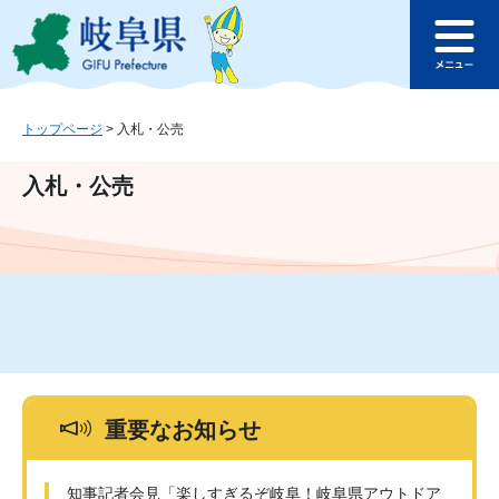
ペ
メ
このページの本文へ
ー
ニ
メ
ジ
ュ
ニ
の
ー
ュ
先
を
ー
頭
飛
トップページ
>
入札・公売
で
ば
す
し
入札・公売
。
て
本
文
へ
重要なお知らせ
知事記者会見「楽しすぎるぞ岐阜！岐阜県アウトドア