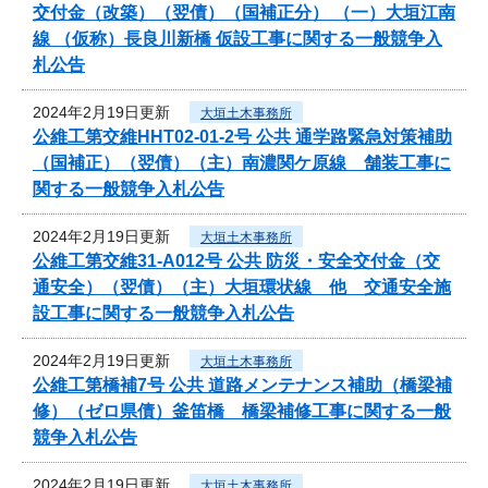
交付金（改築）（翌債）（国補正分） （一）大垣江南
線 （仮称）長良川新橋 仮設工事に関する一般競争入
札公告
2024年2月19日更新
大垣土木事務所
公維工第交維HHT02-01-2号 公共 通学路緊急対策補助
（国補正）（翌債）（主）南濃関ケ原線 舗装工事に
関する一般競争入札公告
2024年2月19日更新
大垣土木事務所
公維工第交維31-A012号 公共 防災・安全交付金（交
通安全）（翌債）（主）大垣環状線 他 交通安全施
設工事に関する一般競争入札公告
2024年2月19日更新
大垣土木事務所
公維工第橋補7号 公共 道路メンテナンス補助（橋梁補
修）（ゼロ県債）釜笛橋 橋梁補修工事に関する一般
競争入札公告
2024年2月19日更新
大垣土木事務所