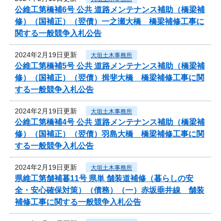
公維工第橋補6号 公共 道路メンテナンス補助（橋梁補
修）（国補正）（翌債）一之瀬大橋 橋梁補修工事に
関する一般競争入札公告
2024年2月19日更新
大垣土木事務所
公維工第橋補5号 公共 道路メンテナンス補助（橋梁補
修）（国補正）（翌債）揖斐大橋 橋梁補修工事に関
する一般競争入札公告
2024年2月19日更新
大垣土木事務所
公維工第橋補4号 公共 道路メンテナンス補助（橋梁補
修）（国補正）（翌債）羽島大橋 橋梁補修工事に関
する一般競争入札公告
2024年2月19日更新
大垣土木事務所
県維工第舗補暮11号 県単 舗装道補修（暮らしの安
全・安心確保対策）（債務）（一）赤坂垂井線 舗装
補修工事に関する一般競争入札公告