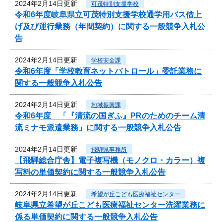
2024年2月14日更新
可茂特別支援学校
令和6年度岐阜県立可茂特別支援学校通学用バス借上
げ及び運行業務（年間契約）に関する一般競争入札公
告
2024年2月14日更新
学校安全課
令和6年度「学校教育ネットパトロール」委託業務に
関する一般競争入札公告
2024年2月14日更新
地域振興課
令和6年度 「『清流の国ぎふ』PRのためのチーム清
流ミナモ派遣業務」に関する一般競争入札公告
2024年2月14日更新
飛騨県事務所
【飛騨総合庁舎】電子複写機（モノクロ・カラー）複
写料の単価契約に関する一般競争入札公告
2024年2月14日更新
希望が丘こども医療福祉センター
岐阜県立希望が丘こども医療福祉センター洗濯業務に
係る単価契約に関する一般競争入札公告