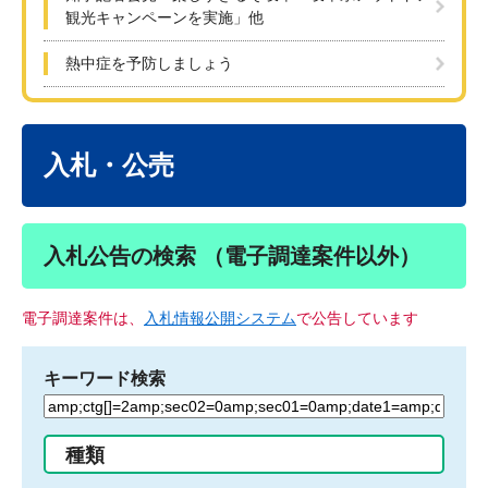
観光キャンペーンを実施」他
熱中症を予防しましょう
本
文
入札・公売
入札公告の検索 （電子調達案件以外）
電子調達案件は、
入札情報公開システム
で公告しています
キーワード検索
検
索
す
種類
る