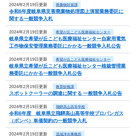
2024年2月19日更新
廃棄物対策課
令和6年度岐阜県災害廃棄物処理図上演習業務委託に
関する一般競争入札
2024年2月19日更新
希望が丘こども医療福祉センター
岐阜県立希望が丘こども医療福祉センター自家用電気
工作物保安管理業務委託にかかる一般競争入札公告
2024年2月19日更新
希望が丘こども医療福祉センター
岐阜県立希望が丘こども医療福祉センター植栽管理業
務委託にかかる一般競争入札公告
2024年2月19日更新
教育財務課
スポットクーラーの調達に関する 一般競争入札公告
2024年2月19日更新
飛騨高山高等学校
令和6年度 岐阜県立飛騨高山高等学校プロパンガス
（ボンベ）単価契約の一般競争入札
2024年2月19日更新
流域浄水事務所