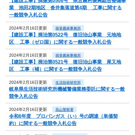
【建設工事】揖振第0508号 県営農村振興総合整備事
業 池田2期地区 沓井集落道第4期 工事に関する
一般競争入札公告
2024年2月16日更新
揖斐農林事務所
【建設工事】揖治第0522号 復旧治山事業 元地地
区 工事（ゼロ国）に関する一般競争入札公告
2024年2月16日更新
揖斐農林事務所
【建設工事】揖治第0521号 復旧治山事業 尾又地
区 工事（補）に関する一般競争入札公告
2024年2月16日更新
生活技術研究所
岐阜県生活技術研究所機械警備業務委託に関する一般
競争入札公告
2024年2月16日更新
高山警察署
令和6年度 プロパンガス（い）号の調達（単価契
約）に関する一般競争入札公告