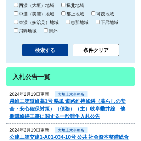
り
西濃（大垣）地域
揖斐地域
中濃（美濃）地域
郡上地域
可茂地域
東濃（多治見）地域
恵那地域
下呂地域
飛騨地域
県外
入札公告一覧
2024年2月19日更新
大垣土木事務所
県維工第道維暮1号 県単 道路維持修繕（暮らしの安
全・安心確保対策）（債務）（主）岐阜垂井線 他
側溝修繕工事に関する一般競争入札公告
2024年2月19日更新
大垣土木事務所
公建工第交建1-A01-034-10号 公共 社会資本整備総合