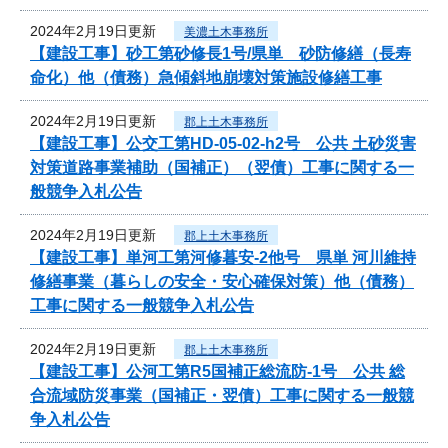
2024年2月19日更新
美濃土木事務所
【建設工事】砂工第砂修長1号/県単 砂防修繕（長寿
命化）他（債務）急傾斜地崩壊対策施設修繕工事
2024年2月19日更新
郡上土木事務所
【建設工事】公交工第HD-05-02-h2号 公共 土砂災害
対策道路事業補助（国補正）（翌債）工事に関する一
般競争入札公告
2024年2月19日更新
郡上土木事務所
【建設工事】単河工第河修暮安-2他号 県単 河川維持
修繕事業（暮らしの安全・安心確保対策）他（債務）
工事に関する一般競争入札公告
2024年2月19日更新
郡上土木事務所
【建設工事】公河工第R5国補正総流防-1号 公共 総
合流域防災事業（国補正・翌債）工事に関する一般競
争入札公告