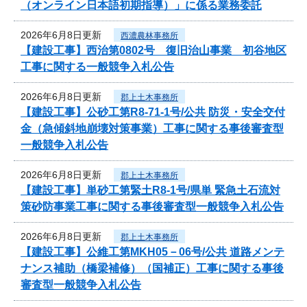
（オンライン日本語初期指導）」に係る業務委託
2026年6月8日更新
西濃農林事務所
【建設工事】西治第0802号 復旧治山事業 初谷地区
工事に関する一般競争入札公告
2026年6月8日更新
郡上土木事務所
【建設工事】公砂工第R8-71-1号/公共 防災・安全交付
金（急傾斜地崩壊対策事業）工事に関する事後審査型
一般競争入札公告
2026年6月8日更新
郡上土木事務所
【建設工事】単砂工第緊土R8-1号/県単 緊急土石流対
策砂防事業工事に関する事後審査型一般競争入札公告
2026年6月8日更新
郡上土木事務所
【建設工事】公維工第MKH05－06号/公共 道路メンテ
ナンス補助（橋梁補修）（国補正）工事に関する事後
審査型一般競争入札公告