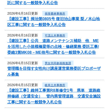
託に関する一般競争入札公告
2026年6月16日更新
揖斐農林事務所
【建設工事】揖治第0805号 復旧治山事業 梨ノ木山地
区工事に関する一般競争入札公告
2026年6月16日更新
可茂土木事務所
【建設工事】公共 道路メンテナンス補助 他 ME
を活用した小規模橋梁等の点検・修繕業務 委託工事/
委維3第MK08－ME他号に関する一般競争入札公告
2026年6月15日更新
男女共同参画推進課
管理職を目指す女性向け講座運営業務委託プロポーザ
ル募集
2026年6月15日更新
岐阜土木事務所
【建設工事】維持工事第R8単修交1号 県単 道路維
持修繕（交通安全） 管内県管理道路 交通安全施設
工事に関する一般競争入札公告