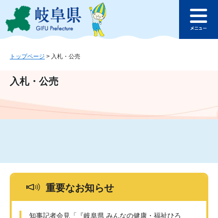
ペ
メ
このページの本文へ
ー
ニ
メ
ジ
ュ
ニ
の
ー
ュ
先
を
ー
頭
飛
トップページ
>
入札・公売
で
ば
す
し
入札・公売
。
て
本
文
へ
重要なお知らせ
知事記者会見「『岐阜県 みんなの健康・福祉ひろ