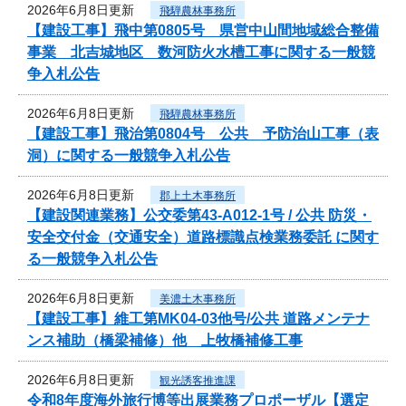
2026年6月8日更新
飛騨農林事務所
【建設工事】飛中第0805号 県営中山間地域総合整備
事業 北吉城地区 数河防火水槽工事に関する一般競
争入札公告
2026年6月8日更新
飛騨農林事務所
【建設工事】飛治第0804号 公共 予防治山工事（表
洞）に関する一般競争入札公告
2026年6月8日更新
郡上土木事務所
【建設関連業務】公交委第43-A012-1号 / 公共 防災・
安全交付金（交通安全）道路標識点検業務委託 に関す
る一般競争入札公告
2026年6月8日更新
美濃土木事務所
【建設工事】維工第MK04-03他号/公共 道路メンテナ
ンス補助（橋梁補修）他 上牧橋補修工事
2026年6月8日更新
観光誘客推進課
令和8年度海外旅行博等出展業務プロポーザル【選定