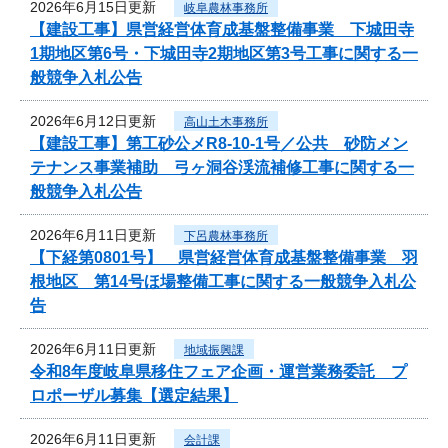
2026年6月15日更新
岐阜農林事務所
【建設工事】県営経営体育成基盤整備事業 下城田寺
1期地区第6号・下城田寺2期地区第3号工事に関する一
般競争入札公告
2026年6月12日更新
高山土木事務所
【建設工事】第工砂公メR8-10-1号／公共 砂防メン
テナンス事業補助 弓ヶ洞谷渓流補修工事に関する一
般競争入札公告
2026年6月11日更新
下呂農林事務所
【下経第0801号】 県営経営体育成基盤整備事業 羽
根地区 第14号ほ場整備工事に関する一般競争入札公
告
2026年6月11日更新
地域振興課
令和8年度岐阜県移住フェア企画・運営業務委託 プ
ロポーザル募集【選定結果】
2026年6月11日更新
会計課