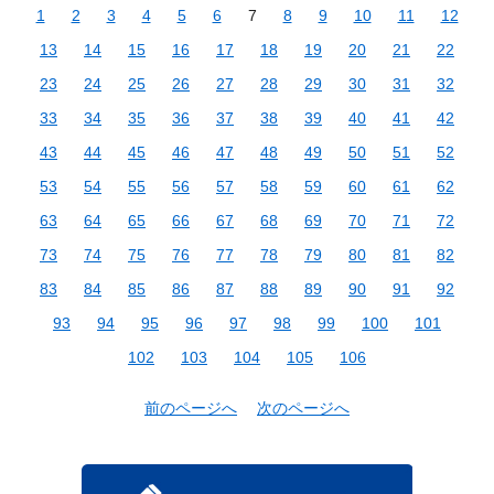
1
2
3
4
5
6
7
8
9
10
11
12
13
14
15
16
17
18
19
20
21
22
23
24
25
26
27
28
29
30
31
32
33
34
35
36
37
38
39
40
41
42
43
44
45
46
47
48
49
50
51
52
53
54
55
56
57
58
59
60
61
62
63
64
65
66
67
68
69
70
71
72
73
74
75
76
77
78
79
80
81
82
83
84
85
86
87
88
89
90
91
92
93
94
95
96
97
98
99
100
101
102
103
104
105
106
前のページへ
次のページへ