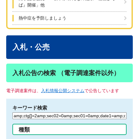
ば』開催」他
熱中症を予防しましょう
本
文
入札・公売
入札公告の検索 （電子調達案件以外）
電子調達案件は、
入札情報公開システム
で公告しています
キーワード検索
検
索
す
種類
る