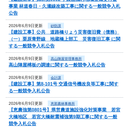
事業 林道春日・久瀬線改築工事に関する一般競争入札
公告
2026年6月9日更新
砂防課
【建設工事】公共 道路橋りょう災害復旧費（債務）
（一）栗原青野線 地蔵橋上部工 災害復旧工事 に関
する一般競争入札公告
2026年6月9日更新
高山陣屋管理事務所
高山陣屋榑板の調達に関する一般競争入札公告
2026年6月9日更新
会計課
【建設工事】第8-101号 交通信号機改良等工事に関す
る一般競争入札公告
2026年6月9日更新
恵那農林事務所
【恵農強第0801号】県営農道施設強化対策事業 若宮
大橋地区 若宮大橋耐震補強第9期工事に関する一般
競争入札公告