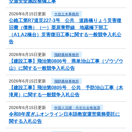
交通安全施設整備工事
2026年6月15日更新
大垣土木事務所
公維工第R7道災227-3号 公共 道路橋りょう災害復
旧費（債務）（一）栗原青野線 地蔵橋下部工
（A1.A2橋台）災害復旧工事に関する一般競争入札公
告
2026年6月15日更新
飛騨農林事務所
【建設工事】飛治第0806号 県単治山工事（ゾウゾウ
山）に関する一般競争入札公告
2026年6月15日更新
飛騨農林事務所
【建設工事】飛治第0805号 公共 予防治山工事（木
滝尾）に関する一般競争入札公告
2026年6月15日更新
外国人活躍・共生社会推進課
令和8年度ぎふオンライン日本語教室運営業務委託に
関する入札公告