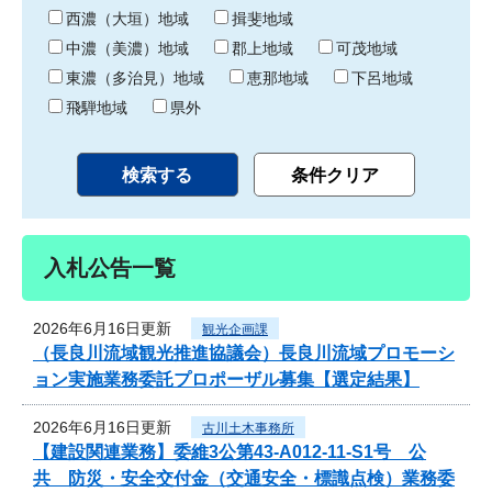
り
西濃（大垣）地域
揖斐地域
中濃（美濃）地域
郡上地域
可茂地域
東濃（多治見）地域
恵那地域
下呂地域
飛騨地域
県外
入札公告一覧
2026年6月16日更新
観光企画課
（長良川流域観光推進協議会）長良川流域プロモーシ
ョン実施業務委託プロポーザル募集【選定結果】
2026年6月16日更新
古川土木事務所
【建設関連業務】委維3公第43-A012-11-S1号 公
共 防災・安全交付金（交通安全・標識点検）業務委