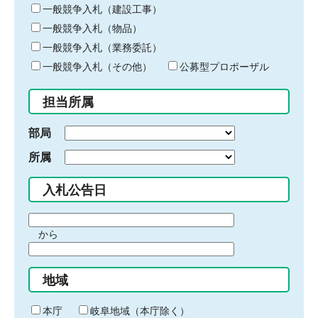
キ
一般競争入札（建設工事）
ー
一般競争入札（物品）
ワ
一般競争入札（業務委託）
ー
ド
一般競争入札（その他）
公募型プロポーザル
を
入
担当所属
力
部局
所属
入札公告日
期
から
間
期
の
間
始
地域
の
ま
終
り
わ
本庁
岐阜地域（本庁除く）