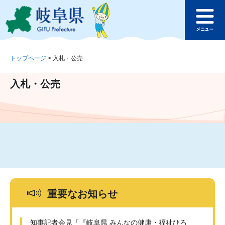
ペ
メ
このページの本文へ
ー
ニ
メ
ジ
ュ
ニ
の
ー
ュ
先
を
ー
頭
飛
トップページ
>
入札・公売
で
ば
す
し
入札・公売
。
て
本
文
へ
重要なお知らせ
知事記者会見「『岐阜県 みんなの健康・福祉ひろ