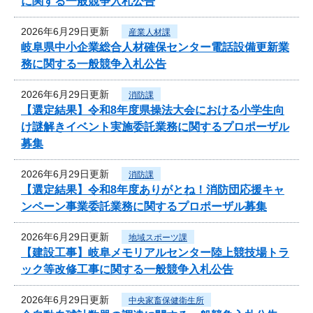
に関する一般競争入札公告
2026年6月29日更新
産業人材課
岐阜県中小企業総合人材確保センター電話設備更新業
務に関する一般競争入札公告
2026年6月29日更新
消防課
【選定結果】令和8年度県操法大会における小学生向
け謎解きイベント実施委託業務に関するプロポーザル
募集
2026年6月29日更新
消防課
【選定結果】令和8年度ありがとね！消防団応援キャ
ンペーン事業委託業務に関するプロポーザル募集
2026年6月29日更新
地域スポーツ課
【建設工事】岐阜メモリアルセンター陸上競技場トラ
ック等改修工事に関する一般競争入札公告
2026年6月29日更新
中央家畜保健衛生所