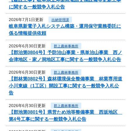
に関する一般競争入札公告
2026年7月1日更新
出納管理課
岐阜県新電子入札システム構築・運用保守業務委託に
係る情報提供依頼
2026年6月30日更新
郡上農林事務所
【郡治第0804号】予防治山事業・県単治山事業 西ノ
会津地区・家ノ洞地区工事に関する一般競争入札公告
2026年6月30日更新
郡上農林事務所
【郡林第0802号】森林環境保全整備事業 林業専用道
小川東線（1工区）開設工事に関する一般競争入札公
告
2026年6月30日更新
郡上農林事務所
【郡池第0801号】県営ため池等整備事業 西坂地区
第4号工事に関する一般競争入札公告