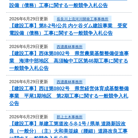
設備（債務）工事に関する一般競争入札公告
2026年6月29日更新
長良川上流河川開発工事事務所
【建設工事】第8-2号/公共 内ケ谷ダム建設事業 受変
電設備（債務）工事に関する一般競争入札公告
2026年6月29日更新
西濃農林事務所
【建設工事】西体第0802号 県営農業基盤整備促進事
業 海津中部地区 高須輪中工区第46期工事に関する
一般競争入札公告
2026年6月29日更新
西濃農林事務所
【建設工事】西ほ第0802号 県営経営体育成基盤整備
事業 平尾1期地区 第2期工事に関する一般競争入札
公告
2026年6月29日更新
郡上土木事務所
【建設工事】単建工第道改-5-8-1号 / 県単 道路新設改
良（一般分）（主）大和美並線（腰細）道路改良工事