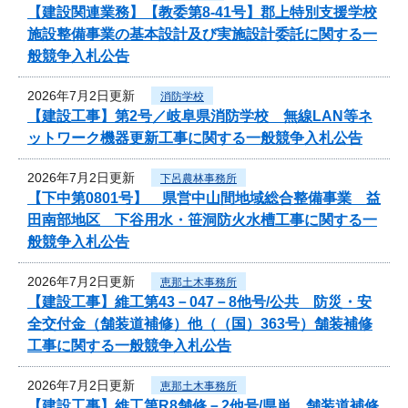
【建設関連業務】【教委第8-41号】郡上特別支援学校
施設整備事業の基本設計及び実施設計委託に関する一
般競争入札公告
2026年7月2日更新
消防学校
【建設工事】第2号／岐阜県消防学校 無線LAN等ネ
ットワーク機器更新工事に関する一般競争入札公告
2026年7月2日更新
下呂農林事務所
【下中第0801号】 県営中山間地域総合整備事業 益
田南部地区 下谷用水・笹洞防火水槽工事に関する一
般競争入札公告
2026年7月2日更新
恵那土木事務所
【建設工事】維工第43－047－8他号/公共 防災・安
全交付金（舗装道補修）他（（国）363号）舗装補修
工事に関する一般競争入札公告
2026年7月2日更新
恵那土木事務所
【建設工事】維工第R8舗修－2他号/県単 舗装道補修