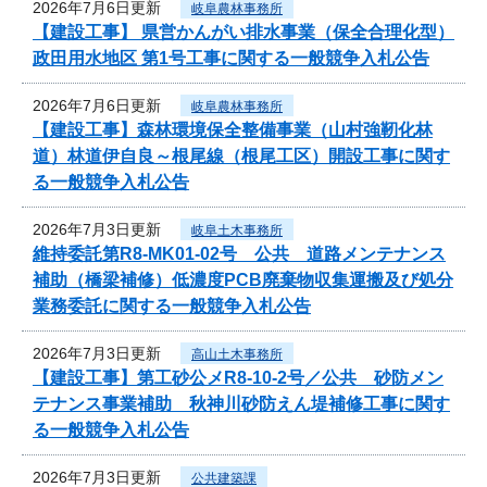
2026年7月6日更新
岐阜農林事務所
【建設工事】 県営かんがい排水事業（保全合理化型）
政田用水地区 第1号工事に関する一般競争入札公告
2026年7月6日更新
岐阜農林事務所
【建設工事】森林環境保全整備事業（山村強靭化林
道）林道伊自良～根尾線（根尾工区）開設工事に関す
る一般競争入札公告
2026年7月3日更新
岐阜土木事務所
維持委託第R8-MK01-02号 公共 道路メンテナンス
補助（橋梁補修）低濃度PCB廃棄物収集運搬及び処分
業務委託に関する一般競争入札公告
2026年7月3日更新
高山土木事務所
【建設工事】第工砂公メR8-10-2号／公共 砂防メン
テナンス事業補助 秋神川砂防えん堤補修工事に関す
る一般競争入札公告
2026年7月3日更新
公共建築課