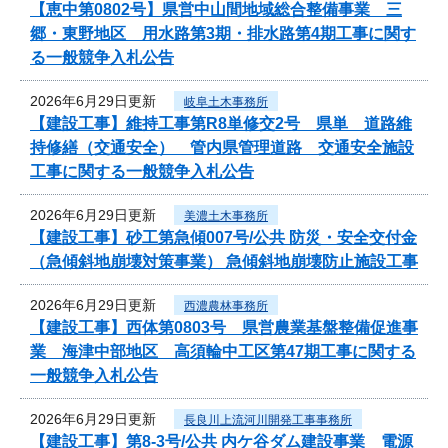
【恵中第0802号】県営中山間地域総合整備事業 三
郷・東野地区 用水路第3期・排水路第4期工事に関す
る一般競争入札公告
2026年6月29日更新
岐阜土木事務所
【建設工事】維持工事第R8単修交2号 県単 道路維
持修繕（交通安全） 管内県管理道路 交通安全施設
工事に関する一般競争入札公告
2026年6月29日更新
美濃土木事務所
【建設工事】砂工第急傾007号/公共 防災・安全交付金
（急傾斜地崩壊対策事業） 急傾斜地崩壊防止施設工事
2026年6月29日更新
西濃農林事務所
【建設工事】西体第0803号 県営農業基盤整備促進事
業 海津中部地区 高須輪中工区第47期工事に関する
一般競争入札公告
2026年6月29日更新
長良川上流河川開発工事事務所
【建設工事】第8-3号/公共 内ケ谷ダム建設事業 電源