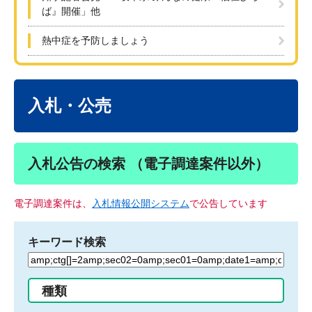
ば』開催」他
熱中症を予防しましょう
本
文
入札・公売
入札公告の検索 （電子調達案件以外）
電子調達案件は、
入札情報公開システム
で公告しています
キーワード検索
検
索
す
種類
る