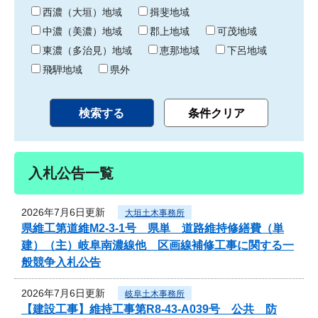
り
西濃（大垣）地域
揖斐地域
中濃（美濃）地域
郡上地域
可茂地域
東濃（多治見）地域
恵那地域
下呂地域
飛騨地域
県外
入札公告一覧
2026年7月6日更新
大垣土木事務所
県維工第道維M2-3-1号 県単 道路維持修繕費（単
建）（主）岐阜南濃線他 区画線補修工事に関する一
般競争入札公告
2026年7月6日更新
岐阜土木事務所
【建設工事】維持工事第R8-43-A039号 公共 防