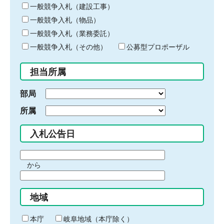
キ
一般競争入札（建設工事）
ー
一般競争入札（物品）
ワ
一般競争入札（業務委託）
ー
ド
一般競争入札（その他）
公募型プロポーザル
を
入
担当所属
力
部局
所属
入札公告日
期
から
間
期
の
間
始
地域
の
ま
終
り
わ
本庁
岐阜地域（本庁除く）