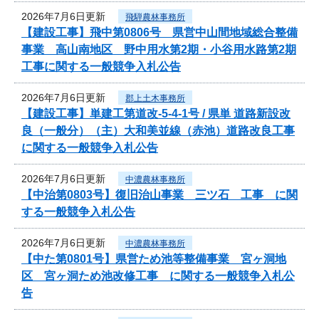
2026年7月6日更新
飛騨農林事務所
【建設工事】飛中第0806号 県営中山間地域総合整備
事業 高山南地区 野中用水第2期・小谷用水路第2期
工事に関する一般競争入札公告
2026年7月6日更新
郡上土木事務所
【建設工事】単建工第道改-5-4-1号 / 県単 道路新設改
良（一般分）（主）大和美並線（赤池）道路改良工事
に関する一般競争入札公告
2026年7月6日更新
中濃農林事務所
【中治第0803号】復旧治山事業 三ツ石 工事 に関
する一般競争入札公告
2026年7月6日更新
中濃農林事務所
【中た第0801号】県営ため池等整備事業 宮ヶ洞地
区 宮ヶ洞ため池改修工事 に関する一般競争入札公
告