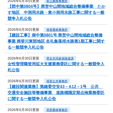
2026年6月30日更新
郡上農林事務所
【郡中第0804号】県営中山間地域総合整備事業 たか
す地区 中洞用水路・東小洞用水路工事に関する一般
競争入札公告
2026年6月30日更新
揖斐農林事務所
【建設工事】揖中第0801号 県営中山間地域総合整備
事業 揖斐川東部地区 名礼集落排水路第1期工事に関す
る一般競争入札公告
2026年6月30日更新
男女共同参画推進課
女性管理職登用拡大支援業務委託に関する一般競争入
札公告
2026年6月30日更新
揖斐土木事務所
【建設関連業務】第維委交安43－A12－1号 公共
交通安全施設等整備事業 道路標識定期点検業務委託
に関する一般競争入札公告
2026年6月30日更新
恵那農林事務所