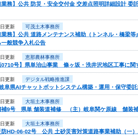
業務】公共 防災・安全交付金 交差点照明詳細設計 委託/委
2日更新
可茂土木事務所
業務】公共 道路メンテナンス補助（トンネル・橋梁等点検調査
る一般競争入札公告
2日更新
恵那農林事務所
第0710号】県単治山事業 條ヶ坂・洗井沢地区工事に関
1日更新
デジタル戦略推進課
度岐阜県AIチャットボットシステム構築・運用・保守委
1日更新
大垣土木事務所
舗補9号 県単 舗装道補修 （主）岐阜関ケ原線 舗装
1日更新
大垣土木事務所
防HD-06-02号 公共 土砂災害対策道路事業補助（