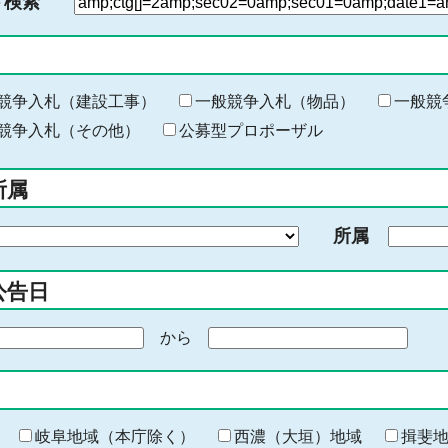
ド検索
検
索
す
る
キ
競争入札（建設工事）
一般競争入札（物品）
一般競
ー
競争入札（その他）
公募型プロポーザル
ワ
ー
所属
ド
を
所属
入
力
公告日
から
期
間
の
終
わ
岐阜地域（本庁除く）
西濃（大垣）地域
揖斐