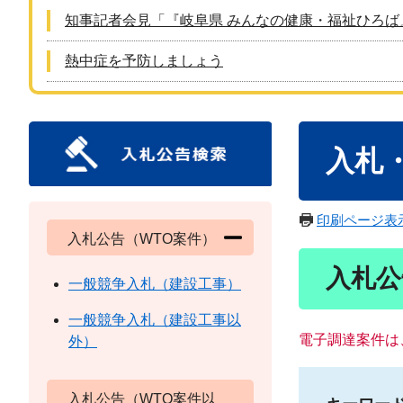
知事記者会見「『岐阜県 みんなの健康・福祉ひろば
熱中症を予防しましょう
本
入札
文
印刷ページ表
入札公告（WTO案件）
入札公
一般競争入札（建設工事）
一般競争入札（建設工事以
電子調達案件は
外）
入札公告（WTO案件以