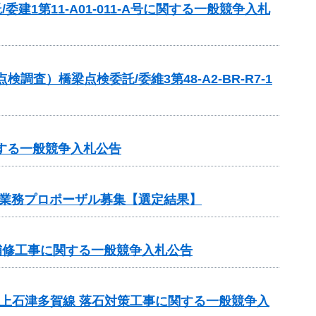
建1第11-A01-011-A号に関する一般競争入札
）橋梁点検委託/委維3第48-A2-BR-R7-1
する一般競争入札公告
託業務プロポーザル募集【選定結果】
補修工事に関する一般競争入札公告
一）上石津多賀線 落石対策工事に関する一般競争入