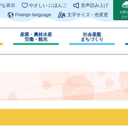
このページの本文へ
がな表示
やさしい にほんご
音声読み上げ
分類
Foreign language
文字サイズ・色変更
さが
産業・農林水産
社会基盤
労働・観光
まちづくり
閉
閉
じ
じ
る
る