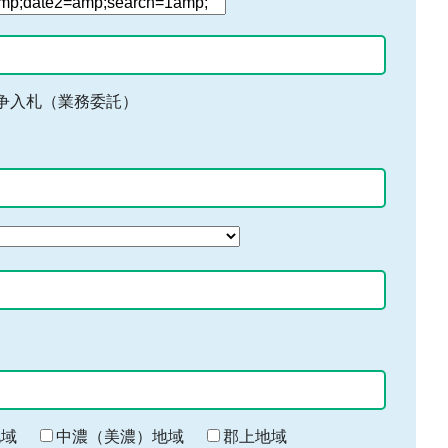
争入札（業務委託）
地域
中濃（美濃）地域
郡上地域