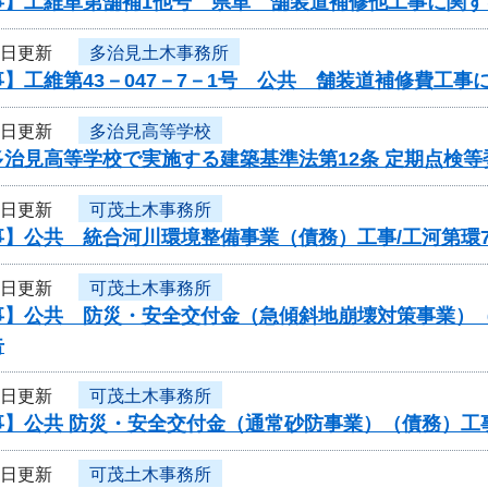
事】工維単第舗補1他号 県単 舗装道補修他工事に関す
2日更新
多治見土木事務所
】工維第43－047－7－1号 公共 舗装道補修費工
2日更新
多治見高等学校
多治見高等学校で実施する建築基準法第12条 定期点検
2日更新
可茂土木事務所
】公共 統合河川環境整備事業（債務）工事/工河第環7
2日更新
可茂土木事務所
】公共 防災・安全交付金（急傾斜地崩壊対策事業）（債
告
2日更新
可茂土木事務所
】公共 防災・安全交付金（通常砂防事業）（債務）工事
2日更新
可茂土木事務所