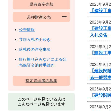
2025年9月
県有資産売却
【建設工事
差押財産公売
2025年9月
【建設工
公売情報
入札公告
共同入札の手続き
2025年9月
落札後の注意事項
【建設工
銀行振り込みなどによる公
2025年9月
売保証金納付手続き
【建設関連
る一般競
指定管理者の募集
2025年9月
【建設関
このページを見ている人は
こんなページも見ています
2025年9月