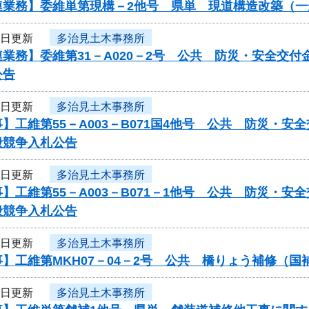
連業務】委維単第現構－2他号 県単 現道構造改築（
2日更新
多治見土木事務所
業務】委維第31－A020－2号 公共 防災・安全交
公告
2日更新
多治見土木事務所
】工維第55－A003－B071国4他号 公共 防災・
般競争入札公告
2日更新
多治見土木事務所
】工維第55－A003－B071－1他号 公共 防災・
般競争入札公告
2日更新
多治見土木事務所
】工維第MKH07－04－2号 公共 橋りょう補修（
2日更新
多治見土木事務所