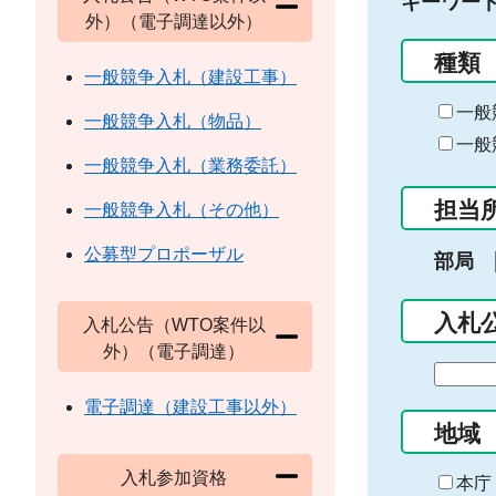
キーワー
外）（電子調達以外）
種類
一般競争入札（建設工事）
一般
一般競争入札（物品）
一般
一般競争入札（業務委託）
担当
一般競争入札（その他）
公募型プロポーザル
部局
入札
入札公告（WTO案件以
外）（電子調達）
期
間
電子調達（建設工事以外）
の
地域
始
入札参加資格
ま
本庁