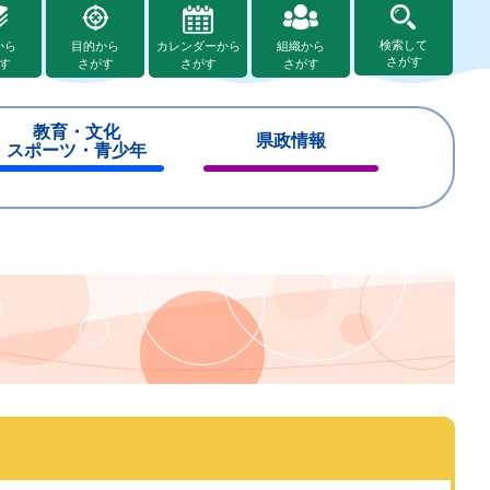
検索して
から
目的から
カレンダーから
組織から
さがす
す
さがす
さがす
さがす
教育・文化
県政情報
スポーツ・青少年
閉
閉
じ
じ
る
る