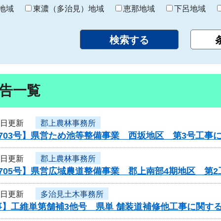
り
地域
東濃（多治見）地域
恵那地域
下呂地域
告一覧
2日更新
郡上農林事務所
703号】県営ため池等整備事業 西坂地区 第3号工事
2日更新
郡上農林事務所
705号】県営広域農道整備事業 郡上南部4期地区 第2
2日更新
多治見土木事務所
事】工維単第舗補3他号 県単 舗装道補修他工事に関す