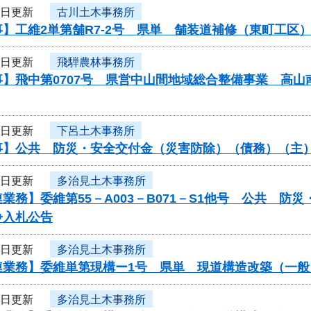
2日更新
古川土木事務所
】工維2単第舗R7-2号 県単 舗装道補修（東町工区
2日更新
飛騨農林事務所
事】飛中第0707号 県営中山間地域総合整備事業 高
2日更新
下呂土木事務所
事】公共 防災・安全交付金（災害防除）（債務）（主
2日更新
多治見土木事務所
業務】委維第55－A003－B071－S1他号 公共 
争入札公告
2日更新
多治見土木事務所
連業務】委維単第現構ー1号 県単 現道構造改築（一
2日更新
多治見土木事務所