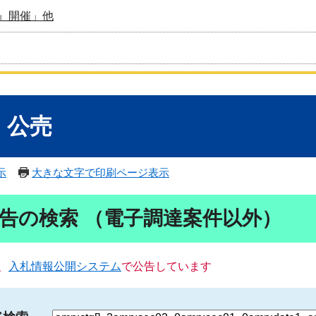
』開催」他
・公売
示
大きな文字で印刷ページ表示
告の検索 （電子調達案件以外）
、
入札情報公開システム
で公告しています