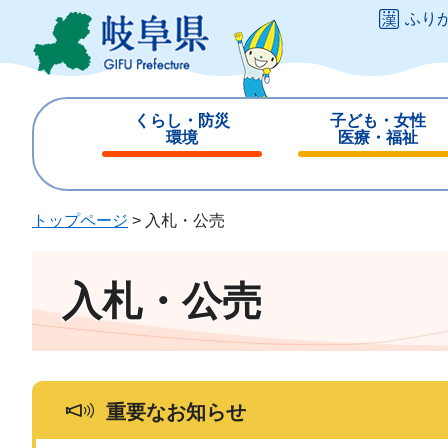
ペ
メ
ふり
ー
ニ
ジ
ュ
の
ー
先
を
くらし・防災
子ども・女性
頭
飛
環境
医療・福祉
で
ば
閉
閉
す
し
じ
じ
。
て
る
る
トップページ
>
入札・公売
本
文
へ
入札・公売
重要なお知らせ