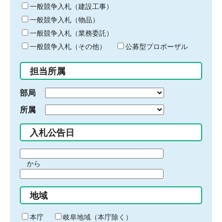
キ
一般競争入札（建設工事）
ー
一般競争入札（物品）
ワ
一般競争入札（業務委託）
ー
ド
一般競争入札（その他）
公募型プロポーザル
を
入
担当所属
力
部局
所属
入札公告日
期
から
間
期
の
間
始
地域
の
ま
終
り
わ
本庁
岐阜地域（本庁除く）