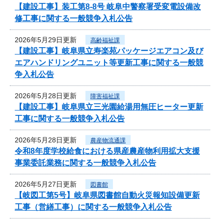
【建設工事】装工第8-8号 岐阜中警察署受変電設備改
修工事に関する一般競争入札公告
2026年5月29日更新
高齢福祉課
【建設工事】岐阜県立寿楽苑パッケージエアコン及び
エアハンドリングユニット等更新工事に関する一般競
争入札公告
2026年5月28日更新
障害福祉課
【建設工事】岐阜県立三光園給湯用無圧ヒーター更新
工事に関する一般競争入札公告
2026年5月28日更新
農産物流通課
令和8年度学校給食における県産農産物利用拡大支援
事業委託業務に関する一般競争入札公告
2026年5月27日更新
図書館
【岐図工第5号】岐阜県図書館自動火災報知設備更新
工事（営繕工事）に関する一般競争入札公告