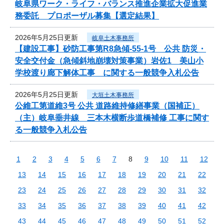
岐阜県ワーク・ライフ・バランス推進企業拡大促進業
務委託 プロポーザル募集【選定結果】
2026年5月25日更新
岐阜土木事務所
【建設工事】砂防工事第R8急傾-55-1号 公共 防災・
安全交付金（急傾斜地崩壊対策事業）岩佐1 美山小
学校渡り廊下解体工事 に関する一般競争入札公告
2026年5月25日更新
大垣土木事務所
公維工第道維3号 公共 道路維持修繕事業（国補正）
（主）岐阜垂井線 三本木横断歩道橋補修 工事に関す
る一般競争入札公告
1
2
3
4
5
6
7
8
9
10
11
12
13
14
15
16
17
18
19
20
21
22
23
24
25
26
27
28
29
30
31
32
33
34
35
36
37
38
39
40
41
42
43
44
45
46
47
48
49
50
51
52