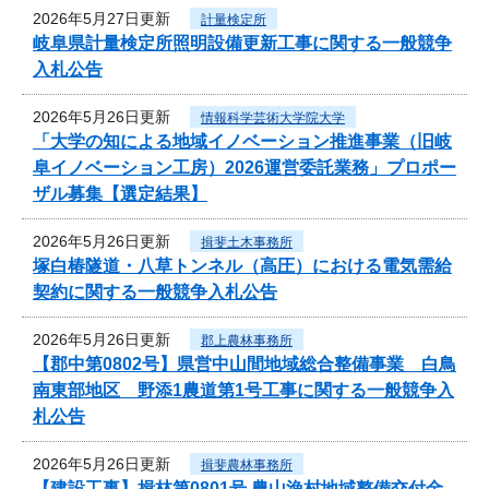
2026年5月27日更新
計量検定所
岐阜県計量検定所照明設備更新工事に関する一般競争
入札公告
2026年5月26日更新
情報科学芸術大学院大学
「大学の知による地域イノベーション推進事業（旧岐
阜イノベーション工房）2026運営委託業務」プロポー
ザル募集【選定結果】
2026年5月26日更新
揖斐土木事務所
塚白椿隧道・八草トンネル（高圧）における電気需給
契約に関する一般競争入札公告
2026年5月26日更新
郡上農林事務所
【郡中第0802号】県営中山間地域総合整備事業 白鳥
南東部地区 野添1農道第1号工事に関する一般競争入
札公告
2026年5月26日更新
揖斐農林事務所
【建設工事】揖林第0801号 農山漁村地域整備交付金