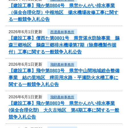
【建設工事】飛か第0804号 県営かんがい排水事業
（保全合理化型）中根地区 揚水機場改修工事に関す
る一般競争入札公告
2026年6月1日更新
西濃農林事務所
【建設工事】債西た第0801号 県営湛水防除事業 鵜
森三郷地区 鵜森三郷排水機場第7期（除塵機製作据
付）工事に関する一般競争入札公告
2026年6月1日更新
飛騨農林事務所
【建設工事】飛中第0803号 県営中山間地域総合整備
事業 結の里地区 稗田用水路・平瀬防火水槽工事に
関する一般競争入札公告
2026年6月1日更新
飛騨農林事務所
【建設工事】飛か第0803号 県営かんがい排水事業
(保全合理化型) 大久古地区 第4期工事に関する一般
競争入札公告