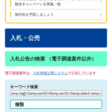
観光キャンペーンを実施」他
熱中症を予防しましょう
本
文
入札・公売
入札公告の検索 （電子調達案件以外）
電子調達案件は、
入札情報公開システム
で公告しています
キーワード検索
検
索
す
種類
る