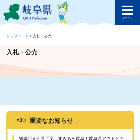
ペ
メ
このページの本文へ
ー
ニ
メ
ジ
ュ
ニ
の
ー
ュ
先
を
ー
頭
飛
トップページ
>
入札・公売
で
ば
す
し
入札・公売
。
て
本
文
へ
重要なお知らせ
知事記者会見「楽しすぎるぞ岐阜！岐阜県アウトドア