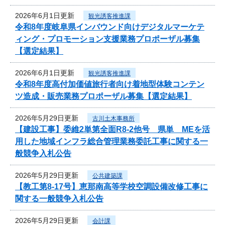
2026年6月1日更新
観光誘客推進課
令和8年度岐阜県インバウンド向けデジタルマーケテ
ィング・プロモーション支援業務プロポーザル募集
【選定結果】
2026年6月1日更新
観光誘客推進課
令和8年度高付加価値旅行者向け着地型体験コンテン
ツ造成・販売業務プロポーザル募集【選定結果】
2026年5月29日更新
古川土木事務所
【建設工事】委維2単第全面R8-2他号 県単 MEを活
用した地域インフラ総合管理業務委託工事に関する一
般競争入札公告
2026年5月29日更新
公共建築課
【教工第8-17号】恵那南高等学校空調設備改修工事に
関する一般競争入札公告
2026年5月29日更新
会計課