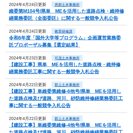
2024年4月24日更新
恵那土木事務所
維委第M104号/県単 MEを活用した道路点検・維持修
繕業務委託（全面委託）に関する一般競争入札公告
2024年4月24日更新
教育研修課
令和6年度「国外大学等プログラム」企画運営業務委
託プロポーザル募集【選定結果】
2024年4月23日更新
可茂土木事務所
【建設工事】県単 MEを活用した道路点検・維持修
繕業務委託工事に関する一般競争入札公告
2024年4月22日更新
郡上土木事務所
【建設工事】単維委第維修‐6他号/県単 MEを活用し
た道路点検及び道路、河川、砂防維持修繕業務委託工
事に関する一般競争入札公告
2024年4月22日更新
郡上土木事務所
【建設工事】単維委第維修‐4他号/県単 MEを活用し
た道路点検及び道路、河川、砂防維持修繕業務委託工