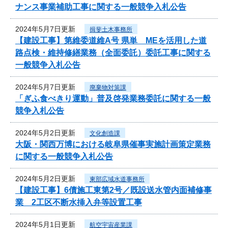
ナンス事業補助工事に関する一般競争入札公告
2024年5月7日更新
揖斐土木事務所
【建設工事】第維委道維A号 県単 MEを活用した道
路点検・維持修繕業務（全面委託）委託工事に関する
一般競争入札公告
2024年5月7日更新
廃棄物対策課
「ぎふ食べきり運動」普及啓発業務委託に関する一般
競争入札公告
2024年5月2日更新
文化創造課
大阪・関西万博における岐阜県催事実施計画策定業務
に関する一般競争入札公告
2024年5月2日更新
東部広域水道事務所
【建設工事】6債施工東第2号／既設送水管内面補修事
業 2工区不断水挿入弁等設置工事
2024年5月1日更新
航空宇宙産業課