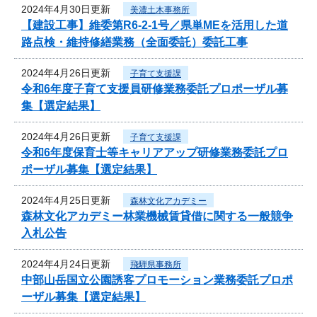
2024年4月30日更新
美濃土木事務所
【建設工事】維委第R6-2-1号／県単MEを活用した道
路点検・維持修繕業務（全面委託）委託工事
2024年4月26日更新
子育て支援課
令和6年度子育て支援員研修業務委託プロポーザル募
集【選定結果】
2024年4月26日更新
子育て支援課
令和6年度保育士等キャリアアップ研修業務委託プロ
ポーザル募集【選定結果】
2024年4月25日更新
森林文化アカデミー
森林文化アカデミー林業機械賃貸借に関する一般競争
入札公告
2024年4月24日更新
飛騨県事務所
中部山岳国立公園誘客プロモーション業務委託プロポ
ーザル募集【選定結果】