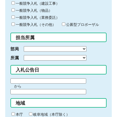
キ
一般競争入札（建設工事）
ー
一般競争入札（物品）
ワ
一般競争入札（業務委託）
ー
ド
一般競争入札（その他）
公募型プロポーザル
を
入
担当所属
力
部局
所属
入札公告日
期
から
間
期
の
間
始
地域
の
ま
終
り
わ
本庁
岐阜地域（本庁除く）