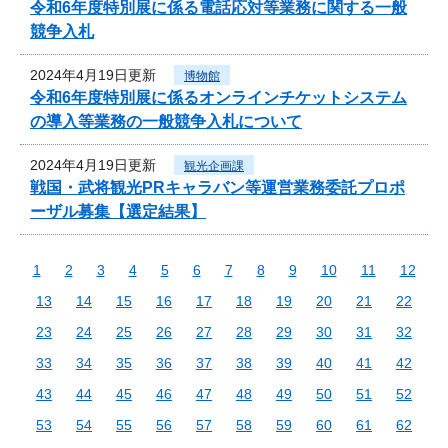
令和6年度特別展に係る電話応対等業務に関する一般
競争入札
2024年4月19日更新
博物館
令和6年度特別展に係るオンラインチケットシステム
の導入等業務の一般競争入札について
2024年4月19日更新
観光企画課
戦国・武将観光PRキャラバン等運営業務委託プロポ
ーザル募集【選定結果】
1
2
3
4
5
6
7
8
9
10
11
12
13
14
15
16
17
18
19
20
21
22
23
24
25
26
27
28
29
30
31
32
33
34
35
36
37
38
39
40
41
42
43
44
45
46
47
48
49
50
51
52
53
54
55
56
57
58
59
60
61
62