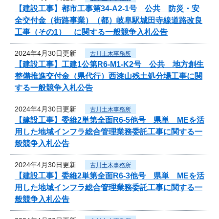
【建設工事】都市工事第34-A2-1号 公共 防災・安
全交付金（街路事業）（都）岐阜駅城田寺線道路改良
工事（その1） に関する一般競争入札公告
2024年4月30日更新
古川土木事務所
【建設工事】工建1公第R6-M1-K2号 公共 地方創生
整備推進交付金（県代行）西漆山残土処分場工事に関
する一般競争入札公告
2024年4月30日更新
古川土木事務所
【建設工事】委維2単第全面R6-5他号 県単 MEを活
用した地域インフラ総合管理業務委託工事に関する一
般競争入札公告
2024年4月30日更新
古川土木事務所
【建設工事】委維2単第全面R6-3他号 県単 MEを活
用した地域インフラ総合管理業務委託工事に関する一
般競争入札公告