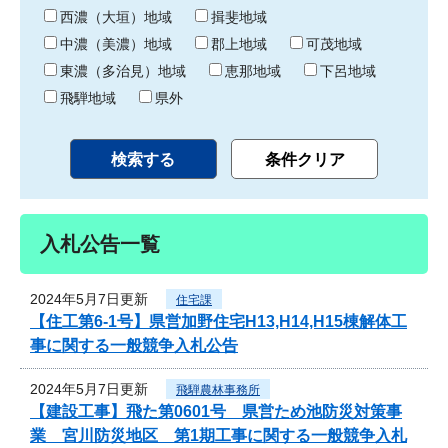
り
西濃（大垣）地域
揖斐地域
中濃（美濃）地域
郡上地域
可茂地域
東濃（多治見）地域
恵那地域
下呂地域
飛騨地域
県外
入札公告一覧
2024年5月7日更新
住宅課
【住工第6-1号】県営加野住宅H13,H14,H15棟解体工
事に関する一般競争入札公告
2024年5月7日更新
飛騨農林事務所
【建設工事】飛た第0601号 県営ため池防災対策事
業 宮川防災地区 第1期工事に関する一般競争入札