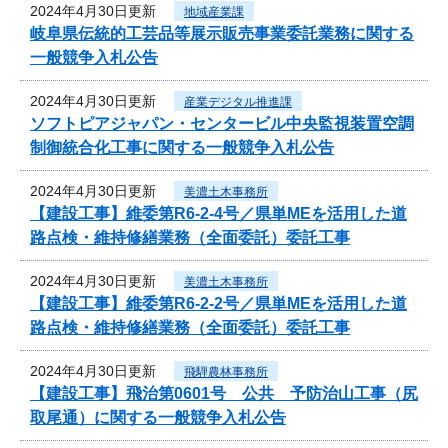
2024年4月30日更新
地域産業課
岐阜県伝統的工芸品等展示販売事業委託業務に関する
一般競争入札公告
2024年4月30日更新
産業デジタル推進課
ソフトピアジャパン・センタービル中央監視装置空調
制御統合化工事に関する一般競争入札公告
2024年4月30日更新
美濃土木事務所
【建設工事】維委第R6-2-4号／県単MEを活用した道
路点検・維持修繕業務（全面委託）委託工事
2024年4月30日更新
美濃土木事務所
【建設工事】維委第R6-2-2号／県単MEを活用した道
路点検・維持修繕業務（全面委託）委託工事
2024年4月30日更新
飛騨農林事務所
【建設工事】飛治第0601号 公共 予防治山工事（尻
取尾通）に関する一般競争入札公告