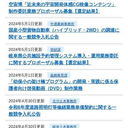
空宙博「近未来の宇宙開発体感CG映像コンテンツ」
制作委託業務プロポーザル募集【選定結果】
2024年5月1日更新
中濃農林事務所
国産小型貨物自動車（ハイブリッド・2WD）の調達に
関する一般競争入札公告
2024年5月1日更新
管財課
岐阜県公共施設予約管理システム導入・運用業務委託
に関するプロポーザル募集【選定結果】
2024年5月1日更新
義務教育課
「幼保小の架け橋プログラム」の開発・実践に係る保
護者向け啓発動画（DVD）制作業務
2024年4月30日更新
古川土木事務所
令和6年度道路照明灯等修繕業務単価契約に関する一
般競争入札公告
2024年4月30日更新
岐阜土木事務所