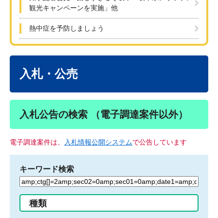
観光キャンペーンを実施」他
熱中症を予防しましょう
本
文
入札・公売
入札公告の検索 （電子調達案件以外）
電子調達案件は、
入札情報公開システム
で公告しています
キーワード検索
検
索
す
種類
る