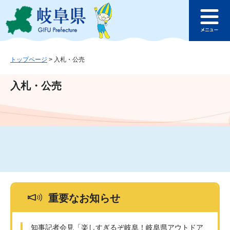
ペ
メ
このページの本文へ
ー
ニ
メ
ジ
ュ
ニ
の
ー
ュ
先
を
ー
頭
飛
トップページ
>
入札・公売
で
ば
す
し
入札・公売
。
て
本
文
へ
重要なお知らせ
知事記者会見「楽しすぎるぞ岐阜！岐阜県アウトドア