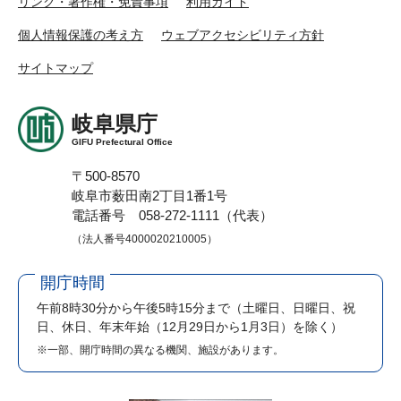
リンク・著作権・免責事項
利用ガイド
個人情報保護の考え方
ウェブアクセシビリティ方針
サイトマップ
岐阜県庁
GIFU Prefectural Office
〒500-8570
岐阜市薮田南2丁目1番1号
電話番号 058-272-1111（代表）
（法人番号4000020210005）
開庁時間
午前8時30分から午後5時15分まで
（土曜日、日曜日、祝
日、休日、年末年始（12月29日から1月3日）を除く）
※一部、開庁時間の異なる機関、施設があります。