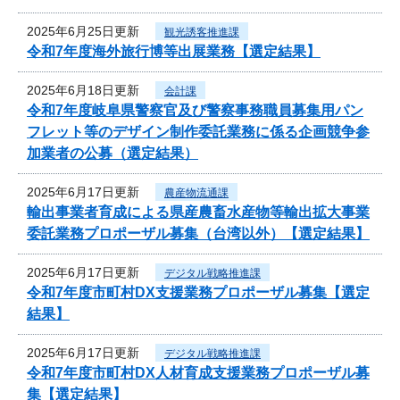
2025年6月25日更新
観光誘客推進課
令和7年度海外旅行博等出展業務【選定結果】
2025年6月18日更新
会計課
令和7年度岐阜県警察官及び警察事務職員募集用パン
フレット等のデザイン制作委託業務に係る企画競争参
加業者の公募（選定結果）
2025年6月17日更新
農産物流通課
輸出事業者育成による県産農畜水産物等輸出拡大事業
委託業務プロポーザル募集（台湾以外）【選定結果】
2025年6月17日更新
デジタル戦略推進課
令和7年度市町村DX支援業務プロポーザル募集【選定
結果】
2025年6月17日更新
デジタル戦略推進課
令和7年度市町村DX人材育成支援業務プロポーザル募
集【選定結果】