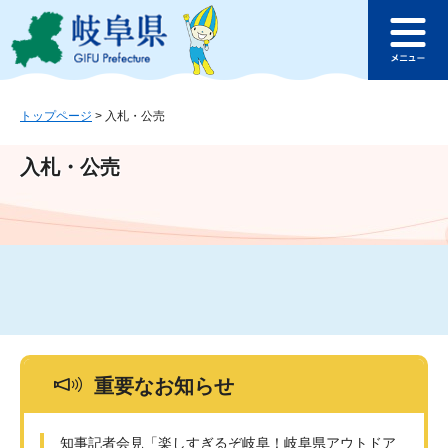
ペ
メ
このページの本文へ
ー
ニ
メ
ジ
ュ
ニ
の
ー
ュ
先
を
ー
頭
飛
トップページ
>
入札・公売
で
ば
す
し
入札・公売
。
て
本
文
へ
重要なお知らせ
知事記者会見「楽しすぎるぞ岐阜！岐阜県アウトドア