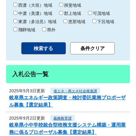
り
西濃（大垣）地域
揖斐地域
中濃（美濃）地域
郡上地域
可茂地域
東濃（多治見）地域
恵那地域
下呂地域
飛騨地域
県外
入札公告一覧
2025年9月3日更新
省エネ・再エネ社会推進課
岐阜県エネルギー政策調査・検討委託業務プロポーザ
ル募集【選定結果】
2025年9月2日更新
義務教育課
岐阜県小中学校統合型校務支援システム構築・運用業
務に係るプロポーザル募集【選定結果】