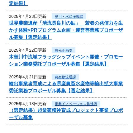
定結果】
2025年4月23日更新
里川・水産振興課
世界農業遺産「清流長良川の鮎」 若者の発信力を生
かす体験×PRプログラム企画・運営等業務プロポーザ
ル募集【選定結果】
2025年4月22日更新
観光企画課
木曽川中流域フラッグシップイベント開催・プロモー
ション業務委託プロポーザル募集【選定結果】
2025年4月21日更新
農産物流通課
輸出事業者育成による県産農畜水産物等輸出拡大事業
委託業務プロポーザル募集【選定結果】
2025年4月18日更新
産業イノベーション推進課
（選定結果）起業家精神育成プロジェクト事業プロポ
ーザル募集