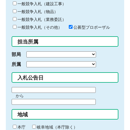
キ
一般競争入札（建設工事）
ー
一般競争入札（物品）
ワ
一般競争入札（業務委託）
ー
ド
一般競争入札（その他）
公募型プロポーザル
を
入
担当所属
力
部局
所属
入札公告日
期
から
間
期
の
間
始
地域
の
ま
終
り
わ
本庁
岐阜地域（本庁除く）