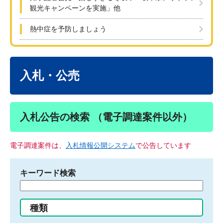
観光キャンペーンを実施」他
熱中症を予防しましょう
本
文
入札・公売
入札公告の検索 （電子調達案件以外）
電子調達案件は、
入札情報公開システム
で公告しています
キーワード検索
検
索
す
種類
る