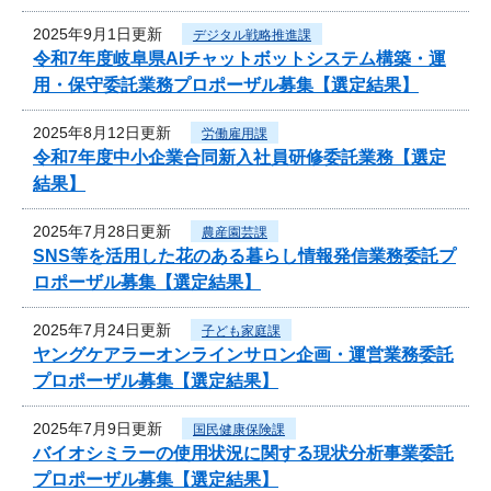
2025年9月1日更新
デジタル戦略推進課
令和7年度岐阜県AIチャットボットシステム構築・運
用・保守委託業務プロポーザル募集【選定結果】
2025年8月12日更新
労働雇用課
令和7年度中小企業合同新入社員研修委託業務【選定
結果】
2025年7月28日更新
農産園芸課
SNS等を活用した花のある暮らし情報発信業務委託プ
ロポーザル募集【選定結果】
2025年7月24日更新
子ども家庭課
ヤングケアラーオンラインサロン企画・運営業務委託
プロポーザル募集【選定結果】
2025年7月9日更新
国民健康保険課
バイオシミラーの使用状況に関する現状分析事業委託
プロポーザル募集【選定結果】