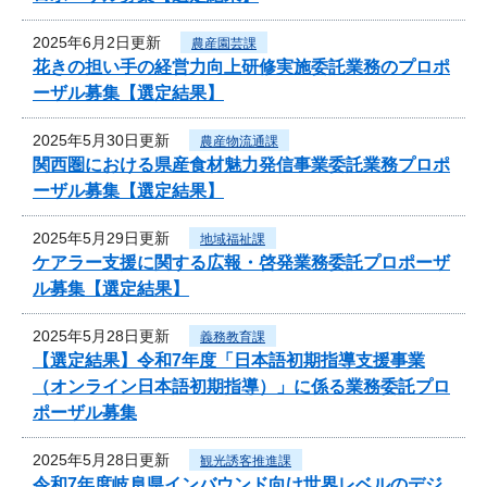
2025年6月2日更新
農産園芸課
花きの担い手の経営力向上研修実施委託業務のプロポ
ーザル募集【選定結果】
2025年5月30日更新
農産物流通課
関西圏における県産食材魅力発信事業委託業務プロポ
ーザル募集【選定結果】
2025年5月29日更新
地域福祉課
ケアラー支援に関する広報・啓発業務委託プロポーザ
ル募集【選定結果】
2025年5月28日更新
義務教育課
【選定結果】令和7年度「日本語初期指導支援事業
（オンライン日本語初期指導）」に係る業務委託プロ
ポーザル募集
2025年5月28日更新
観光誘客推進課
令和7年度岐阜県インバウンド向け世界レベルのデジ