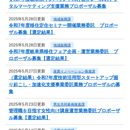
タルマーケティング支援業務プロポーザル募集
2025年5月28日更新
地域振興課
令和7年度移住定住セミナー開催業務委託 プロポー
ザル募集【選定結果】
2025年5月28日更新
地域振興課
令和7年度岐阜県移住フェア企画・運営業務委託 プ
ロポーザル募集【選定結果】
2025年5月27日更新
産業イノベーション推進課
（選定結果）令和7年度技術活用型スタートアップ掘
り起こし・加速化支援事業委託業務プロポーザルの募
集
2025年5月23日更新
男女共同参画推進課
管理職を目指す女性向け講座運営業務委託プロポーザ
ル募集【選定結果】