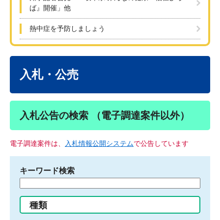
ば』開催」他
熱中症を予防しましょう
本
文
入札・公売
入札公告の検索 （電子調達案件以外）
電子調達案件は、
入札情報公開システム
で公告しています
キーワード検索
検
索
す
種類
る