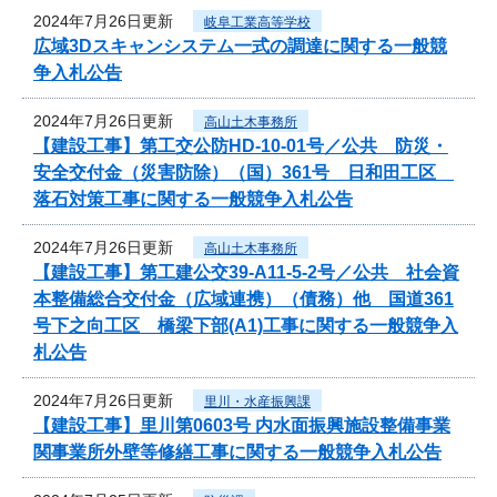
2024年7月26日更新
岐阜工業高等学校
広域3Dスキャンシステム一式の調達に関する一般競
争入札公告
2024年7月26日更新
高山土木事務所
【建設工事】第工交公防HD-10-01号／公共 防災・
安全交付金（災害防除）（国）361号 日和田工区
落石対策工事に関する一般競争入札公告
2024年7月26日更新
高山土木事務所
【建設工事】第工建公交39-A11-5-2号／公共 社会資
本整備総合交付金（広域連携）（債務）他 国道361
号下之向工区 橋梁下部(A1)工事に関する一般競争入
札公告
2024年7月26日更新
里川・水産振興課
【建設工事】里川第0603号 内水面振興施設整備事業
関事業所外壁等修繕工事に関する一般競争入札公告