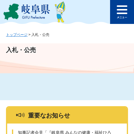
ペ
メ
このページの本文へ
ー
ニ
メ
ジ
ュ
ニ
の
ー
ュ
先
を
ー
頭
飛
トップページ
>
入札・公売
で
ば
す
し
入札・公売
。
て
本
文
へ
重要なお知らせ
知事記者会見「『岐阜県 みんなの健康・福祉ひろ