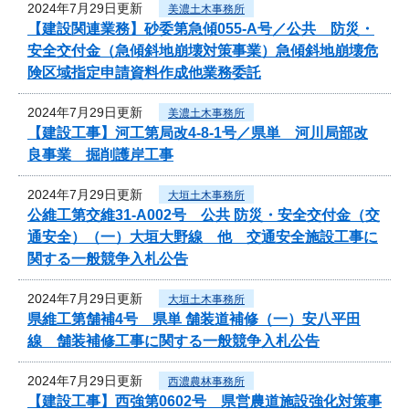
2024年7月29日更新
美濃土木事務所
【建設関連業務】砂委第急傾055-A号／公共 防災・
安全交付金（急傾斜地崩壊対策事業）急傾斜地崩壊危
険区域指定申請資料作成他業務委託
2024年7月29日更新
美濃土木事務所
【建設工事】河工第局改4-8-1号／県単 河川局部改
良事業 掘削護岸工事
2024年7月29日更新
大垣土木事務所
公維工第交維31-A002号 公共 防災・安全交付金（交
通安全）（一）大垣大野線 他 交通安全施設工事に
関する一般競争入札公告
2024年7月29日更新
大垣土木事務所
県維工第舗補4号 県単 舗装道補修（一）安八平田
線 舗装補修工事に関する一般競争入札公告
2024年7月29日更新
西濃農林事務所
【建設工事】西強第0602号 県営農道施設強化対策事