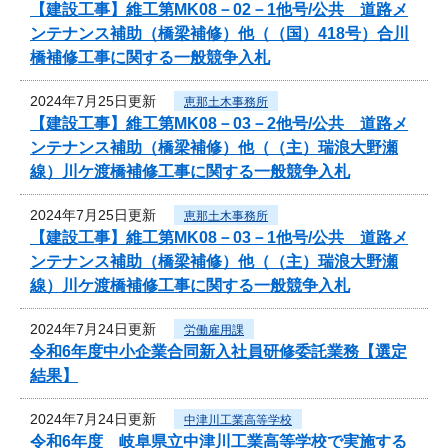
【建設工事】維工第MK08－02－1他号/公共 道路メ
ンテナンス補助（橋梁補修）他（（国）418号）合川
橋補修工事に関する一般競争入札
2024年7月25日更新
恵那土木事務所
【建設工事】維工第MK08－03－2他号/公共 道路メ
ンテナンス補助（橋梁補修）他（（主）瑞浪大野瀬
線）川ケ渡橋補修工事に関する一般競争入札
2024年7月25日更新
恵那土木事務所
【建設工事】維工第MK08－03－1他号/公共 道路メ
ンテナンス補助（橋梁補修）他（（主）瑞浪大野瀬
線）川ケ渡橋補修工事に関する一般競争入札
2024年7月24日更新
労働雇用課
令和6年度中小企業合同新入社員研修委託業務【選定
結果】
2024年7月24日更新
中津川工業高等学校
令和6年度 岐阜県立中津川工業高等学校で実施する