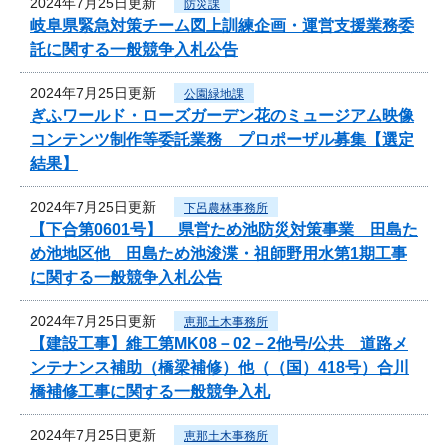
2024年7月25日更新
防災課
岐阜県緊急対策チーム図上訓練企画・運営支援業務委
託に関する一般競争入札公告
2024年7月25日更新
公園緑地課
ぎふワールド・ローズガーデン花のミュージアム映像
コンテンツ制作等委託業務 プロポーザル募集【選定
結果】
2024年7月25日更新
下呂農林事務所
【下合第0601号】 県営ため池防災対策事業 田島た
め池地区他 田島ため池浚渫・祖師野用水第1期工事
に関する一般競争入札公告
2024年7月25日更新
恵那土木事務所
【建設工事】維工第MK08－02－2他号/公共 道路メ
ンテナンス補助（橋梁補修）他（（国）418号）合川
橋補修工事に関する一般競争入札
2024年7月25日更新
恵那土木事務所