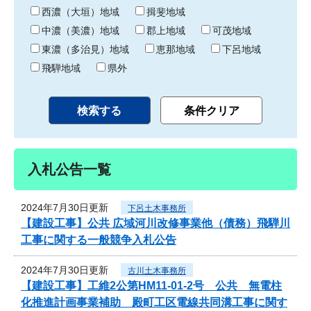
り
西濃（大垣）地域
揖斐地域
中濃（美濃）地域
郡上地域
可茂地域
東濃（多治見）地域
恵那地域
下呂地域
飛騨地域
県外
入札公告一覧
2024年7月30日更新
下呂土木事務所
【建設工事】公共 広域河川改修事業他（債務）飛騨川
工事に関する一般競争入札公告
2024年7月30日更新
古川土木事務所
【建設工事】工維2公第HM11-01-2号 公共 無電柱
化推進計画事業補助 殿町工区電線共同溝工事に関す