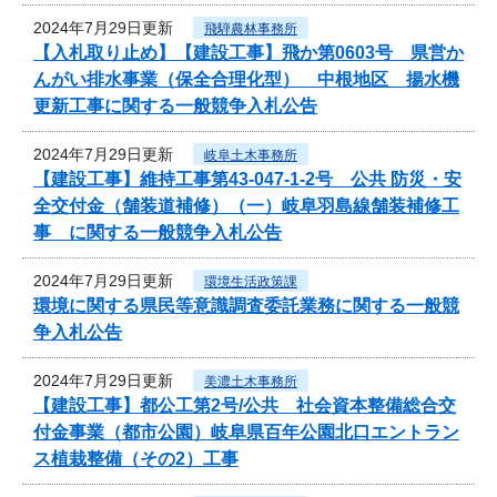
2024年7月29日更新
飛騨農林事務所
【入札取り止め】【建設工事】飛か第0603号 県営か
んがい排水事業（保全合理化型） 中根地区 揚水機
更新工事に関する一般競争入札公告
2024年7月29日更新
岐阜土木事務所
【建設工事】維持工事第43-047-1-2号 公共 防災・安
全交付金（舗装道補修）（一）岐阜羽島線舗装補修工
事 に関する一般競争入札公告
2024年7月29日更新
環境生活政策課
環境に関する県民等意識調査委託業務に関する一般競
争入札公告
2024年7月29日更新
美濃土木事務所
【建設工事】都公工第2号/公共 社会資本整備総合交
付金事業（都市公園）岐阜県百年公園北口エントラン
ス植栽整備（その2）工事