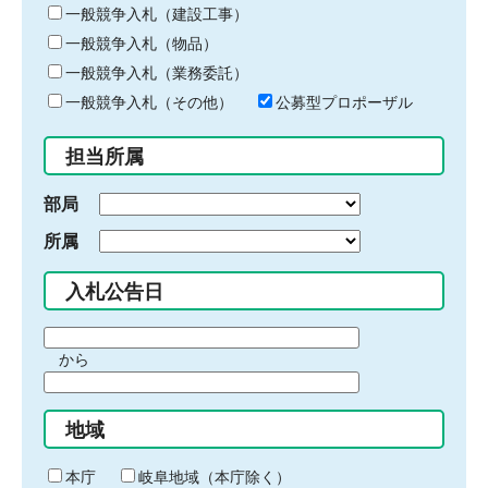
キ
一般競争入札（建設工事）
ー
一般競争入札（物品）
ワ
一般競争入札（業務委託）
ー
ド
一般競争入札（その他）
公募型プロポーザル
を
入
担当所属
力
部局
所属
入札公告日
期
から
間
期
の
間
始
地域
の
ま
終
り
わ
本庁
岐阜地域（本庁除く）