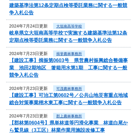
建築基準法第12条定期点検等委託業務に関する一般競
争入札公告
2024年7月24日更新
大垣南高等学校
岐阜県立大垣南高等学校で実施する建築基準法第12条
定期点検等委託業務に関する一般競争入札公告
2024年7月23日更新
揖斐農林事務所
【建設工事】揖振第0603号 県営農村振興総合整備事
業 池田2期地区 箸箱用水第1期 工事に関する一般
競争入札公告
2024年7月23日更新
可茂農林事務所
【建設工事】可治工第0602号／公共山地災害重点地域
総合対策事業栩木東工事に関する一般競争入札公告
2024年7月23日更新
郡上農林事務所
【郡林第0604号】県単林道等円滑化事業 林道白尾か
ら鷲見線（3工区）林業作業用施設改修工事