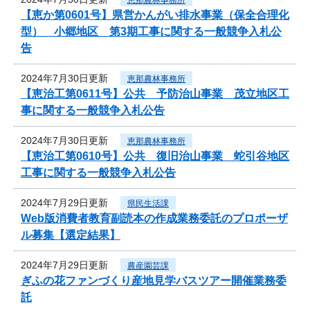
【恵か第0601号】県営かんがい排水事業（保全合理化
型） 小郷地区 第3期工事に関する一般競争入札公
告
2024年7月30日更新
恵那農林事務所
【恵治工第0611号】公共 予防治山事業 茂立地区工
事に関する一般競争入札公告
2024年7月30日更新
恵那農林事務所
【恵治工第0610号】公共 復旧治山事業 蛇引谷地区
工事に関する一般競争入札公告
2024年7月29日更新
県民生活課
Web版消費者教育副読本の作成業務委託のプロポーザ
ル募集【選定結果】
2024年7月29日更新
農産園芸課
ぎふの花ファンづくり産地見学バスツアー開催業務委
託