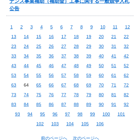
ナンス事業補助（補助金）工事に関する一般競争入札
公告
1
2
3
4
5
6
7
8
9
10
11
12
13
14
15
16
17
18
19
20
21
22
23
24
25
26
27
28
29
30
31
32
33
34
35
36
37
38
39
40
41
42
43
44
45
46
47
48
49
50
51
52
53
54
55
56
57
58
59
60
61
62
63
64
65
66
67
68
69
70
71
72
73
74
75
76
77
78
79
80
81
82
83
84
85
86
87
88
89
90
91
92
93
94
95
96
97
98
99
100
101
102
103
104
105
106
前のページへ
次のページへ