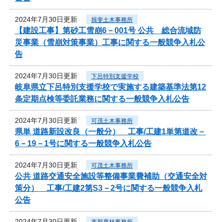
2024年7月30日更新
揖斐土木事務所
【建設工事】第砂工雪崩6－001号 公共 総合流域防
災事業（雪崩対策事業）工事に関する一般競争入札公
告
2024年7月30日更新
下呂特別支援学校
岐阜県立下呂特別支援学校で実施する建築基準法第12
条定期点検等委託業務に関する一般競争入札公告
2024年7月30日更新
可茂土木事務所
県単 道路新設改良（一般分） 工事/工建1単第道改－
6－19－1号に関する一般競争入札公告
2024年7月30日更新
可茂土木事務所
公共 道路交通安全施設等整備事業費補助（交通安全対
策分） 工事/工建2第S3－2号に関する一般競争入札
公告
2024年7月30日更新
恵那農林事務所