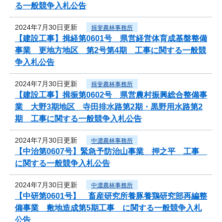
る一般競争入札公告
2024年7月30日更新
揖斐農林事務所
【建設工事】揖経第0601号 県営経営体育成基盤整備
事業 更地方地区 第2号第4期 工事に関する一般競
争入札公告
2024年7月30日更新
揖斐農林事務所
【建設工事】揖振第0602号 県営農村振興総合整備事
業 大野3期地区 寺田排水路第2期・黒野用水路第2
期 工事に関する一般競争入札公告
2024年7月30日更新
中濃農林事務所
【中治第0607号】緊急予防治山事業 押之平 工事
に関する一般競争入札公告
2024年7月30日更新
中濃農林事務所
【中研第0601号】 畜産研究所養豚養鶏研究部再編整
備事業 敷地造成第5期工事 に関する一般競争入札
公告