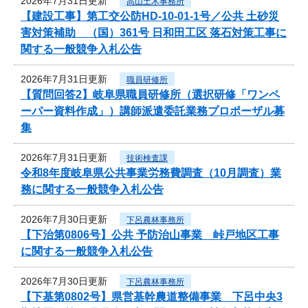
2026年7月31日更新
高山土木事務所
【建設工事】第工交公防HD-10-01-1号／公共 土砂災
害対策補助 （国）361号 日和田工区 落石対策工事に
関する一般競争入札公告
2026年7月31日更新
職員研修所
【質問回答2】岐阜県職員研修所（選択研修「ワンペ
ーパー資料作成」）講師派遣委託業務プロポーザル募
集
2026年7月31日更新
技術検査課
令和8年度岐阜県公共事業労務費調査（10月調査）業
務に関する一般競争入札公告
2026年7月30日更新
下呂農林事務所
【下治第0806号】公共 予防治山事業 峠戸地区工事
に関する一般競争入札公告
2026年7月30日更新
下呂農林事務所
【下基第0802号】県営基幹農道整備事業 下呂中央3