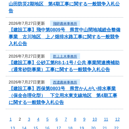
山田防災2期地区 第4期工事に関する一般競争入札公
告
2026年7月27日更新
飛騨農林事務所
【建設工事】飛中第0809号 県営中山間地域総合整備
事業 古川地区 上ノ畑排水路工事に関する一般競争
入札公告
2026年7月27日更新
郡上土木事務所
【建設工事】公砂工第R8-1-1号 / 公共 事業間連携補助
（通常砂防事業）工事に関する一般競争入札公告
2026年7月27日更新
西濃農林事務所
【建設工事】西保第0803号 県営かんがい排水事業
（保全合理化型） 下立用水東支線地区 第4期工事
に関する一般競争入札公告
1
2
3
4
5
6
7
8
9
10
11
12
13
14
15
16
17
18
19
20
21
22