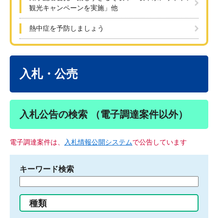
観光キャンペーンを実施」他
熱中症を予防しましょう
本
文
入札・公売
入札公告の検索 （電子調達案件以外）
電子調達案件は、
入札情報公開システム
で公告しています
キーワード検索
検
索
す
種類
る