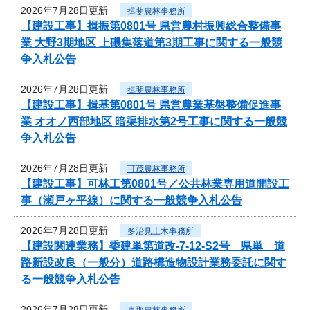
2026年7月28日更新
揖斐農林事務所
【建設工事】揖振第0801号 県営農村振興総合整備事
業 大野3期地区 上磯集落道第3期工事に関する一般競
争入札公告
2026年7月28日更新
揖斐農林事務所
【建設工事】揖基第0801号 県営農業基盤整備促進事
業 オオノ西部地区 暗渠排水第2号工事に関する一般競
争入札公告
2026年7月28日更新
可茂農林事務所
【建設工事】可林工第0801号／公共林業専用道開設工
事（瀬戸ヶ平線）に関する一般競争入札公告
2026年7月28日更新
多治見土木事務所
【建設関連業務】委建単第道改-7-12-S2号 県単 道
路新設改良（一般分）道路構造物設計業務委託に関す
る一般競争入札公告
2026年7月28日更新
恵那農林事務所