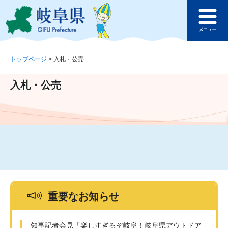
ペ
メ
このページの本文へ
ー
ニ
メ
ジ
ュ
ニ
の
ー
ュ
先
を
ー
頭
飛
トップページ
>
入札・公売
で
ば
す
し
入札・公売
。
て
本
文
へ
重要なお知らせ
知事記者会見「楽しすぎるぞ岐阜！岐阜県アウトドア