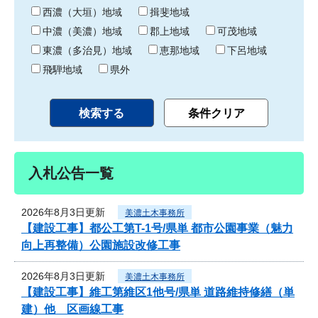
り
西濃（大垣）地域
揖斐地域
中濃（美濃）地域
郡上地域
可茂地域
東濃（多治見）地域
恵那地域
下呂地域
飛騨地域
県外
入札公告一覧
2026年8月3日更新
美濃土木事務所
【建設工事】都公工第T-1号/県単 都市公園事業（魅力
向上再整備）公園施設改修工事
2026年8月3日更新
美濃土木事務所
【建設工事】維工第維区1他号/県単 道路維持修繕（単
建）他 区画線工事