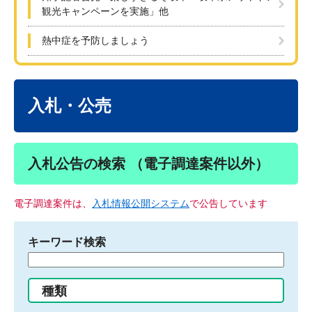
観光キャンペーンを実施」他
熱中症を予防しましょう
本
文
入札・公売
入札公告の検索 （電子調達案件以外）
電子調達案件は、
入札情報公開システム
で公告しています
キーワード検索
検
索
す
種類
る