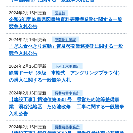
2024年2月16日更新
図書館
令和6年度 岐阜県図書館資料等運搬業務に関する一般
競争入札公告
2024年2月16日更新
廃棄物対策課
「ぎふ食べきり運動」普及啓発業務委託に関する一般
競争入札公告
2024年2月16日更新
下呂土木事務所
除雪ドーザ（8t級 車輪式 アングリングプラウ付）
の購入に関する一般競争入札
2024年2月16日更新
揖斐農林事務所
【建設工事】揖池債第0501号 県営ため池等整備事
業 湯谷池地区 ため池改修 工事に関する一般競争
入札公告
2024年2月16日更新
揖斐農林事務所