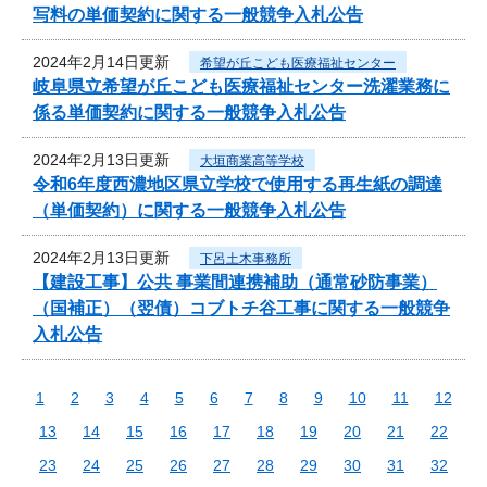
写料の単価契約に関する一般競争入札公告
2024年2月14日更新
希望が丘こども医療福祉センター
岐阜県立希望が丘こども医療福祉センター洗濯業務に
係る単価契約に関する一般競争入札公告
2024年2月13日更新
大垣商業高等学校
令和6年度西濃地区県立学校で使用する再生紙の調達
（単価契約）に関する一般競争入札公告
2024年2月13日更新
下呂土木事務所
【建設工事】公共 事業間連携補助（通常砂防事業）
（国補正）（翌債）コブトチ谷工事に関する一般競争
入札公告
1
2
3
4
5
6
7
8
9
10
11
12
13
14
15
16
17
18
19
20
21
22
23
24
25
26
27
28
29
30
31
32