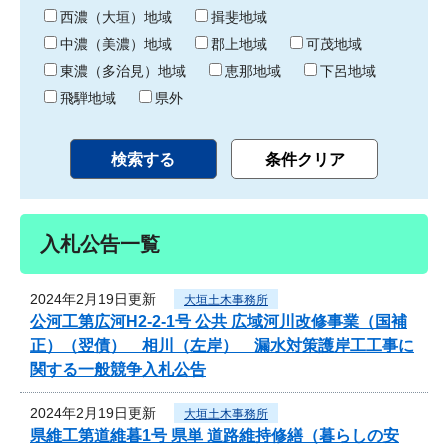
り
西濃（大垣）地域
揖斐地域
中濃（美濃）地域
郡上地域
可茂地域
東濃（多治見）地域
恵那地域
下呂地域
飛騨地域
県外
入札公告一覧
2024年2月19日更新
大垣土木事務所
公河工第広河H2-2-1号 公共 広域河川改修事業（国補
正）（翌債） 相川（左岸） 漏水対策護岸工工事に
関する一般競争入札公告
2024年2月19日更新
大垣土木事務所
県維工第道維暮1号 県単 道路維持修繕（暮らしの安