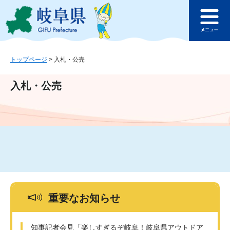
ペ
メ
このページの本文へ
ー
ニ
メ
ジ
ュ
ニ
の
ー
ュ
先
を
ー
頭
飛
トップページ
>
入札・公売
で
ば
す
し
入札・公売
。
て
本
文
へ
重要なお知らせ
知事記者会見「楽しすぎるぞ岐阜！岐阜県アウトドア