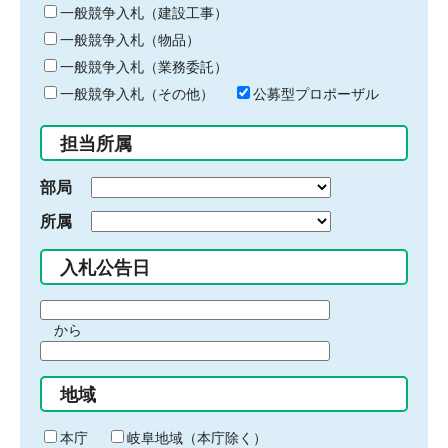
キ
一般競争入札（建設工事）
ー
一般競争入札（物品）
ワ
一般競争入札（業務委託）
ー
ド
一般競争入札（その他）
公募型プロポーザル
を
入
担当所属
力
部局
所属
入札公告日
期
から
間
期
の
間
始
地域
の
ま
終
り
わ
本庁
岐阜地域（本庁除く）