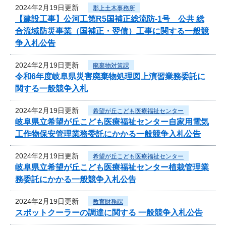
2024年2月19日更新
郡上土木事務所
【建設工事】公河工第R5国補正総流防-1号 公共 総
合流域防災事業（国補正・翌債）工事に関する一般競
争入札公告
2024年2月19日更新
廃棄物対策課
令和6年度岐阜県災害廃棄物処理図上演習業務委託に
関する一般競争入札
2024年2月19日更新
希望が丘こども医療福祉センター
岐阜県立希望が丘こども医療福祉センター自家用電気
工作物保安管理業務委託にかかる一般競争入札公告
2024年2月19日更新
希望が丘こども医療福祉センター
岐阜県立希望が丘こども医療福祉センター植栽管理業
務委託にかかる一般競争入札公告
2024年2月19日更新
教育財務課
スポットクーラーの調達に関する 一般競争入札公告