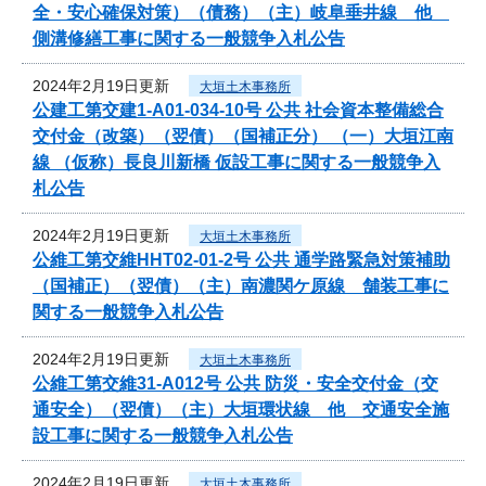
全・安心確保対策）（債務）（主）岐阜垂井線 他
側溝修繕工事に関する一般競争入札公告
2024年2月19日更新
大垣土木事務所
公建工第交建1-A01-034-10号 公共 社会資本整備総合
交付金（改築）（翌債）（国補正分） （一）大垣江南
線 （仮称）長良川新橋 仮設工事に関する一般競争入
札公告
2024年2月19日更新
大垣土木事務所
公維工第交維HHT02-01-2号 公共 通学路緊急対策補助
（国補正）（翌債）（主）南濃関ケ原線 舗装工事に
関する一般競争入札公告
2024年2月19日更新
大垣土木事務所
公維工第交維31-A012号 公共 防災・安全交付金（交
通安全）（翌債）（主）大垣環状線 他 交通安全施
設工事に関する一般競争入札公告
2024年2月19日更新
大垣土木事務所