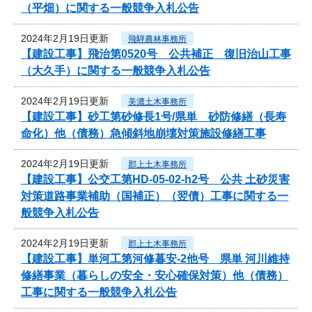
（平畑）に関する一般競争入札公告
2024年2月19日更新
飛騨農林事務所
【建設工事】飛治第0520号 公共補正 復旧治山工事
（大久手）に関する一般競争入札公告
2024年2月19日更新
美濃土木事務所
【建設工事】砂工第砂修長1号/県単 砂防修繕（長寿
命化）他（債務）急傾斜地崩壊対策施設修繕工事
2024年2月19日更新
郡上土木事務所
【建設工事】公交工第HD-05-02-h2号 公共 土砂災害
対策道路事業補助（国補正）（翌債）工事に関する一
般競争入札公告
2024年2月19日更新
郡上土木事務所
【建設工事】単河工第河修暮安-2他号 県単 河川維持
修繕事業（暮らしの安全・安心確保対策）他（債務）
工事に関する一般競争入札公告