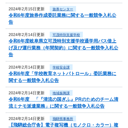
2024年2月15日更新
旅券センター
令和6年度旅券作成委託業務に関する一般競争入札公
告
2024年2月14日更新
可茂特別支援学校
令和6年度岐阜県立可茂特別支援学校通学用バス借上
げ及び運行業務（年間契約）に関する一般競争入札公
告
2024年2月14日更新
学校安全課
令和6年度「学校教育ネットパトロール」委託業務に
関する一般競争入札公告
2024年2月14日更新
地域振興課
令和6年度 「『清流の国ぎふ』PRのためのチーム清
流ミナモ派遣業務」に関する一般競争入札公告
2024年2月14日更新
飛騨県事務所
【飛騨総合庁舎】電子複写機（モノクロ・カラー）複