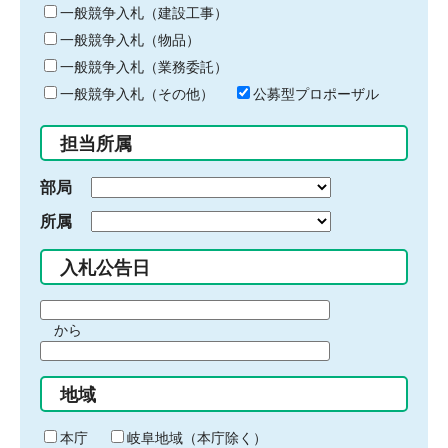
キ
一般競争入札（建設工事）
ー
一般競争入札（物品）
ワ
一般競争入札（業務委託）
ー
ド
一般競争入札（その他）
公募型プロポーザル
を
入
担当所属
力
部局
所属
入札公告日
期
から
間
期
の
間
始
地域
の
ま
終
り
わ
本庁
岐阜地域（本庁除く）