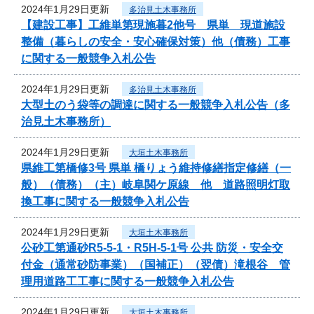
2024年1月29日更新
多治見土木事務所
【建設工事】工維単第現施暮2他号 県単 現道施設
整備（暮らしの安全・安心確保対策）他（債務）工事
に関する一般競争入札公告
2024年1月29日更新
多治見土木事務所
大型土のう袋等の調達に関する一般競争入札公告（多
治見土木事務所）
2024年1月29日更新
大垣土木事務所
県維工第橋修3号 県単 橋りょう維持修繕指定修繕（一
般）（債務）（主）岐阜関ケ原線 他 道路照明灯取
換工事に関する一般競争入札公告
2024年1月29日更新
大垣土木事務所
公砂工第通砂R5-5-1・R5H-5-1号 公共 防災・安全交
付金（通常砂防事業）（国補正）（翌債）滝根谷 管
理用道路工工事に関する一般競争入札公告
2024年1月29日更新
大垣土木事務所