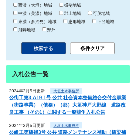
り
西濃（大垣）地域
揖斐地域
中濃（美濃）地域
郡上地域
可茂地域
東濃（多治見）地域
恵那地域
下呂地域
飛騨地域
県外
入札公告一覧
2024年2月5日更新
大垣土木事務所
公街工第3-A19-1号 公共 社会資本整備総合交付金事業
（街路事業）（債務）（都）大垣神戸大野線 道路改
良工事 （その1）に関する一般競争入札公告
2024年2月5日更新
大垣土木事務所
公維工第橋補3号 公共 道路メンテナンス補助（橋梁補