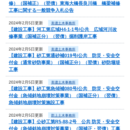
修）（国補正）（翌債）東海大橋長良川橋 橋梁補修
工事に関する一般競争入札公告
2024年2月5日更新
美濃土木事務所
【建設工事】河工第広域H4-1-1号/公共 広域河川改
修事業（国補正分）（翌債）掘削護岸工事
2024年2月5日更新
美濃土木事務所
【建設工事】砂工第通砂補019号/公共 防災・安全交
付金（通常砂防事業）（国補正分）（翌債）砂防堰堤
工事
2024年2月5日更新
美濃土木事務所
【建設工事】砂工第急傾補080号/公共 防災・安全交
付金（急傾斜地崩壊対策事業）（国補正分）（翌債）
急傾斜地崩壊対策施設工事
2024年2月5日更新
郡上土木事務所
【建設工事】公砂工第R5-88-2号 公共 防災・安全交
付金（急傾斜地崩壊対策事業）（国補正・翌債）工事