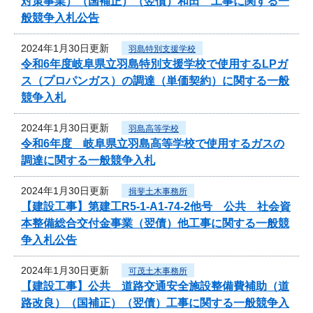
対策事業）（国補正）（翌債）和田 工事に関する一
般競争入札公告
2024年1月30日更新
羽島特別支援学校
令和6年度岐阜県立羽島特別支援学校で使用するLPガ
ス（プロパンガス）の調達（単価契約）に関する一般
競争入札
2024年1月30日更新
羽島高等学校
令和6年度 岐阜県立羽島高等学校で使用するガスの
調達に関する一般競争入札
2024年1月30日更新
揖斐土木事務所
【建設工事】第建工R5-1-A1-74-2他号 公共 社会資
本整備総合交付金事業（翌債）他工事に関する一般競
争入札公告
2024年1月30日更新
可茂土木事務所
【建設工事】公共 道路交通安全施設整備費補助（道
路改良）（国補正）（翌債）工事に関する一般競争入