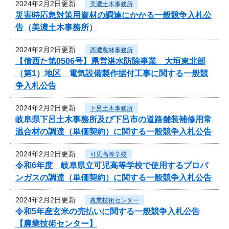
2024年2月2日更新
美濃土木事務所
災害時応急対策用資材の調達にかかる一般競争入札公
告（美濃土木事務所）
2024年2月2日更新
西濃農林事務所
【債西た第0506号】県営湛水防除事業 大垣東北部
（第1）地区 電気設備製作据付工事に関する一般競
争入札公告
2024年2月2日更新
下呂土木事務所
岐阜県下呂土木事務所及び下呂市の道路舗装補修用常
温合材の調達（単価契約）に関する一般競争入札公告
2024年2月2日更新
可児高等学校
令和6年度 岐阜県立可児高等学校で使用するプロパ
ンガスの調達（単価契約）に関する一般競争入札公告
2024年2月2日更新
農業技術センター
令和5年産玄米の売払いに関する一般競争入札公告
【農業技術センター】