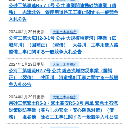
公砂工第事連R5-7-1号 公共 事業間連携砂防事業（債
務） 志津北谷 管理用道路工工事に関する一般競争
入札公告
2024年1月29日更新
大垣土木事務所
公河工第大広H2-3-1号 公共 大規模特定河川事業（広
域河川）（国補正）（翌債） 大谷川 工事用進入路
整備工事に関する一般競争入札公告
2024年1月29日更新
大垣土木事務所
公河工第総流H2-7号 公共 総合流域防災事業（国補
正）（翌債） 牧田川 河道掘削工事に関する一般競
争入札公告
2024年1月29日更新
大垣土木事務所
県砂工第緊土R5-3・緊土暮安R5-3号 県単 緊急土石流
対策砂防事業（暮らしの安全・安心確保対策）（債
務） 境谷他 除石工工事に関する一般競争入札公告