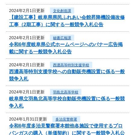
2024年2月1日更新
文化創造課
【建設工事】岐阜県県民ふれあい会館昇降機設備改修
工事（2期工事）に関する一般競争入札公告
2024年2月1日更新
秘書広報課
令和6年度岐阜県公式ホームページへのバナー広告掲
載に関する一般競争入札公告
2024年2月1日更新
西濃高等特別支援学校
西濃高等特別支援学校への自動販売機設置に係る一般
競争入札
2024年2月1日更新
羽島北高等学校
岐阜県立羽島北高等学校自動販売機設置に係る一般競
争入札
2024年1月31日更新
多治見警察署
令和6年度多治見警察署本館他各施設で使用するプロ
パンガスの購入（単価契約）に関する一般競争入札公