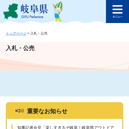
ペ
メ
このページの本文へ
ー
ニ
メ
ジ
ュ
ニ
の
ー
ュ
先
を
ー
頭
飛
トップページ
>
入札・公売
で
ば
す
し
入札・公売
。
て
本
文
へ
重要なお知らせ
知事記者会見「楽しすぎるぞ岐阜！岐阜県アウトドア