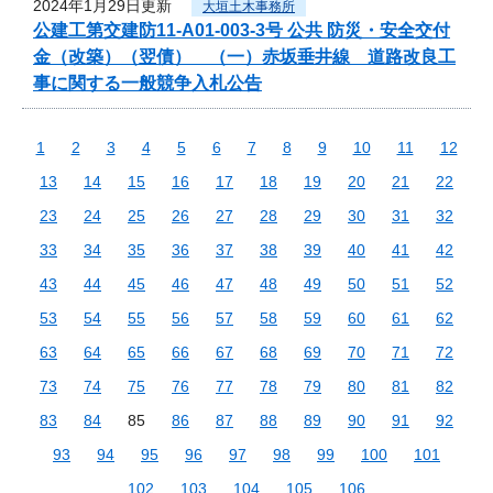
2024年1月29日更新
大垣土木事務所
公建工第交建防11-A01-003-3号 公共 防災・安全交付
金（改築）（翌債） （一）赤坂垂井線 道路改良工
事に関する一般競争入札公告
1
2
3
4
5
6
7
8
9
10
11
12
13
14
15
16
17
18
19
20
21
22
23
24
25
26
27
28
29
30
31
32
33
34
35
36
37
38
39
40
41
42
43
44
45
46
47
48
49
50
51
52
53
54
55
56
57
58
59
60
61
62
63
64
65
66
67
68
69
70
71
72
73
74
75
76
77
78
79
80
81
82
83
84
85
86
87
88
89
90
91
92
93
94
95
96
97
98
99
100
101
102
103
104
105
106