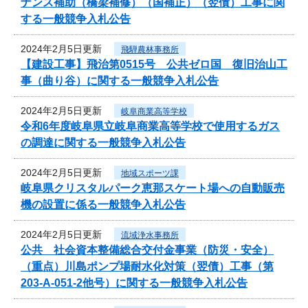
ナンス補助（橋梁補修）（国補正）（翌債）工事に関
する一般競争入札公告
2024年2月5日更新
飛騨農林事務所
【建設工事】飛治第0515号 公共ゼロ国 復旧治山工
事（曲り谷）に関する一般競争入札公告
2024年2月5日更新
岐阜商業高等学校
令和6年度岐阜県立岐阜商業高等学校で使用するガス
の調達に関する一般競争入札公告
2024年2月5日更新
地域スポーツ課
岐阜県クリスタルパーク恵那スケート場への自動販売
機の設置に係る一般競争入札公告
2024年2月5日更新
流域浄水事務所
公共 社会資本整備総合交付金事業（防災・安全）
（重点）川島ポンプ場耐水化対策（翌債）工事（第
203-A-051-2他号）に関する一般競争入札公告