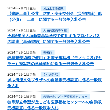
2024年2月2日更新
可茂土木事務所
【建設工事】公共 防災・安全交付金（災害防除）他
（翌債） 工事 に関する一般競争入札公告
2024年2月1日更新
大垣商業高等学校
令和6年度大垣商業高等学校で使用するプロパンガス
の調達（単価契約）に関する一般競争入札公告
2024年2月1日更新
美術館
岐阜県美術館で使用する電子複写機（モノクロ及びカ
ラー）複写料の単価契約に係る一般競争入札公告
2024年2月1日更新
文化創造課
ぎふ清流文化プラザへの自動販売機設置に係る一般競
争入札
2024年2月1日更新
希望が丘こども医療福祉センター
岐阜県立希望が丘こども医療福祉センターへの自動販
売機設置に係る一般競争入札