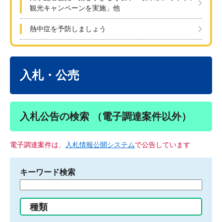
観光キャンペーンを実施」他
熱中症を予防しましょう
本
文
入札・公売
入札公告の検索 （電子調達案件以外）
電子調達案件は、
入札情報公開システム
で公告しています
キーワード検索
検
索
す
種類
る