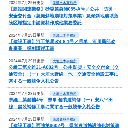
2024年7月29日更新
美濃土木事務所
【建設関連業務】砂委第急傾055-A号／公共 防災・
安全交付金（急傾斜地崩壊対策事業）急傾斜地崩壊危
険区域指定申請資料作成他業務委託
2024年7月29日更新
美濃土木事務所
【建設工事】河工第局改4-8-1号／県単 河川局部改
良事業 掘削護岸工事
2024年7月29日更新
大垣土木事務所
公維工第交維31-A002号 公共 防災・安全交付金（交
通安全）（一）大垣大野線 他 交通安全施設工事に
関する一般競争入札公告
2024年7月29日更新
大垣土木事務所
県維工第舗補4号 県単 舗装道補修（一）安八平田
線 舗装補修工事に関する一般競争入札公告
2024年7月29日更新
西濃農林事務所
【建設工事】西強第0602号 県営農道施設強化対策事