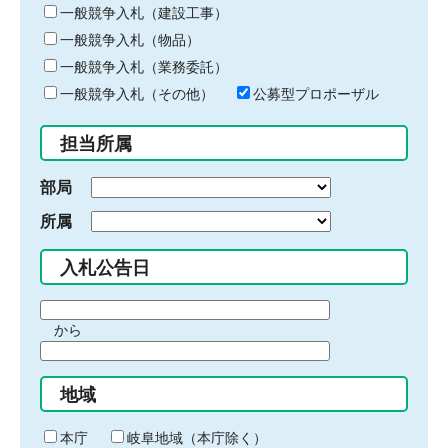
キ
一般競争入札（建設工事）
ー
一般競争入札（物品）
ワ
一般競争入札（業務委託）
ー
ド
一般競争入札（その他）
公募型プロポーザル
を
入
担当所属
力
部局
所属
入札公告日
期
から
間
期
の
間
始
地域
の
ま
終
り
わ
本庁
岐阜地域（本庁除く）