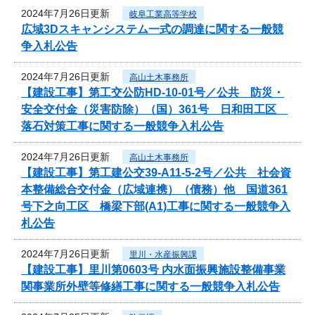
2024年7月26日更新
岐阜工業高等学校
広域3Dスキャンシステム一式の調達に関する一般競
争入札公告
2024年7月26日更新
高山土木事務所
【建設工事】第工交公防HD-10-01号／公共 防災・
安全交付金（災害防除）（国）361号 日和田工区
落石対策工事に関する一般競争入札公告
2024年7月26日更新
高山土木事務所
【建設工事】第工建公交39-A11-5-2号／公共 社会資
本整備総合交付金（広域連携）（債務）他 国道361
号下之向工区 橋梁下部(A1)工事に関する一般競争入
札公告
2024年7月26日更新
里川・水産振興課
【建設工事】里川第0603号 内水面振興施設整備事業
関事業所外壁等修繕工事に関する一般競争入札公告