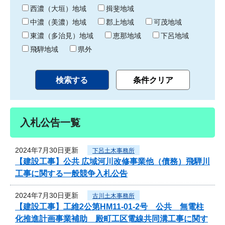
り
西濃（大垣）地域
揖斐地域
中濃（美濃）地域
郡上地域
可茂地域
東濃（多治見）地域
恵那地域
下呂地域
飛騨地域
県外
入札公告一覧
2024年7月30日更新
下呂土木事務所
【建設工事】公共 広域河川改修事業他（債務）飛騨川
工事に関する一般競争入札公告
2024年7月30日更新
古川土木事務所
【建設工事】工維2公第HM11-01-2号 公共 無電柱
化推進計画事業補助 殿町工区電線共同溝工事に関す