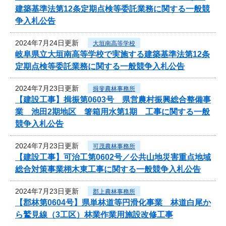
建築基準法第12条定期点検等委託業務に関する一般競
争入札公告
2024年7月24日更新
大垣南高等学校
岐阜県立大垣南高等学校で実施する建築基準法第12条
定期点検等委託業務に関する一般競争入札公告
2024年7月23日更新
揖斐農林事務所
【建設工事】揖振第0603号 県営農村振興総合整備事
業 池田2期地区 箸箱用水第1期 工事に関する一般
競争入札公告
2024年7月23日更新
可茂農林事務所
【建設工事】可治工第0602号／公共山地災害重点地域
総合対策事業栩木東工事に関する一般競争入札公告
2024年7月23日更新
郡上農林事務所
【郡林第0604号】県単林道等円滑化事業 林道白尾か
ら鷲見線（3工区）林業作業用施設改修工事