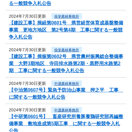
る一般競争入札公告
2024年7月30日更新
揖斐農林事務所
【建設工事】揖経第0601号 県営経営体育成基盤整備
事業 更地方地区 第2号第4期 工事に関する一般競
争入札公告
2024年7月30日更新
揖斐農林事務所
【建設工事】揖振第0602号 県営農村振興総合整備事
業 大野3期地区 寺田排水路第2期・黒野用水路第2
期 工事に関する一般競争入札公告
2024年7月30日更新
中濃農林事務所
【中治第0607号】緊急予防治山事業 押之平 工事
に関する一般競争入札公告
2024年7月30日更新
中濃農林事務所
【中研第0601号】 畜産研究所養豚養鶏研究部再編整
備事業 敷地造成第5期工事 に関する一般競争入札
公告