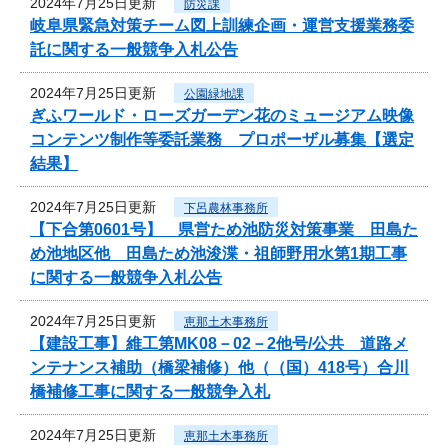
2024年7月25日更新
防災課
岐阜県緊急対策チーム図上訓練企画・運営支援業務委
託に関する一般競争入札公告
2024年7月25日更新
公園緑地課
ぎふワールド・ローズガーデン花のミュージアム映像
コンテンツ制作等委託業務 プロポーザル募集【選定
結果】
2024年7月25日更新
下呂農林事務所
【下合第0601号】 県営ため池防災対策事業 田島た
め池地区他 田島ため池浚渫・祖師野用水第1期工事
に関する一般競争入札公告
2024年7月25日更新
恵那土木事務所
【建設工事】維工第MK08－02－2他号/公共 道路メ
ンテナンス補助（橋梁補修）他（（国）418号）合川
橋補修工事に関する一般競争入札
2024年7月25日更新
恵那土木事務所