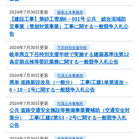
2024年7月30日更新
揖斐土木事務所
【建設工事】第砂工雪崩6－001号 公共 総合流域防
災事業（雪崩対策事業）工事に関する一般競争入札公
告
2024年7月30日更新
下呂特別支援学校
岐阜県立下呂特別支援学校で実施する建築基準法第12
条定期点検等委託業務に関する一般競争入札公告
2024年7月30日更新
可茂土木事務所
県単 道路新設改良（一般分） 工事/工建1単第道改－
6－19－1号に関する一般競争入札公告
2024年7月30日更新
可茂土木事務所
公共 道路交通安全施設等整備事業費補助（交通安全対
策分） 工事/工建2第S3－2号に関する一般競争入札
公告
2024年7月30日更新
恵那農林事務所