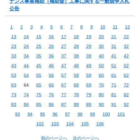
ナンス事業補助（補助金）工事に関する一般競争入札
公告
1
2
3
4
5
6
7
8
9
10
11
12
13
14
15
16
17
18
19
20
21
22
23
24
25
26
27
28
29
30
31
32
33
34
35
36
37
38
39
40
41
42
43
44
45
46
47
48
49
50
51
52
53
54
55
56
57
58
59
60
61
62
63
64
65
66
67
68
69
70
71
72
73
74
75
76
77
78
79
80
81
82
83
84
85
86
87
88
89
90
91
92
93
94
95
96
97
98
99
100
101
102
103
104
105
106
前のページへ
次のページへ