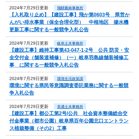
2024年7月29日更新
飛騨農林事務所
【入札取り止め】【建設工事】飛か第0603号 県営か
んがい排水事業（保全合理化型） 中根地区 揚水機
更新工事に関する一般競争入札公告
2024年7月29日更新
岐阜土木事務所
【建設工事】維持工事第43-047-1-2号 公共 防災・安
全交付金（舗装道補修）（一）岐阜羽島線舗装補修工
事 に関する一般競争入札公告
2024年7月29日更新
環境生活政策課
環境に関する県民等意識調査委託業務に関する一般競
争入札公告
2024年7月29日更新
美濃土木事務所
【建設工事】都公工第2号/公共 社会資本整備総合交
付金事業（都市公園）岐阜県百年公園北口エントラン
ス植栽整備（その2）工事