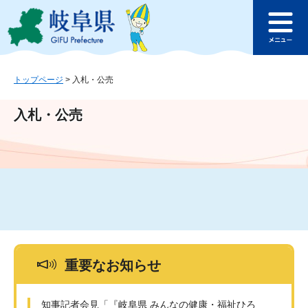
ペ
メ
このページの本文へ
ー
ニ
メ
ジ
ュ
ニ
の
ー
ュ
先
を
ー
頭
飛
トップページ
>
入札・公売
で
ば
す
し
入札・公売
。
て
本
文
へ
重要なお知らせ
知事記者会見「『岐阜県 みんなの健康・福祉ひろ