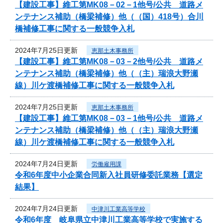
【建設工事】維工第MK08－02－1他号/公共 道路メ
ンテナンス補助（橋梁補修）他（（国）418号）合川
橋補修工事に関する一般競争入札
2024年7月25日更新
恵那土木事務所
【建設工事】維工第MK08－03－2他号/公共 道路メ
ンテナンス補助（橋梁補修）他（（主）瑞浪大野瀬
線）川ケ渡橋補修工事に関する一般競争入札
2024年7月25日更新
恵那土木事務所
【建設工事】維工第MK08－03－1他号/公共 道路メ
ンテナンス補助（橋梁補修）他（（主）瑞浪大野瀬
線）川ケ渡橋補修工事に関する一般競争入札
2024年7月24日更新
労働雇用課
令和6年度中小企業合同新入社員研修委託業務【選定
結果】
2024年7月24日更新
中津川工業高等学校
令和6年度 岐阜県立中津川工業高等学校で実施する