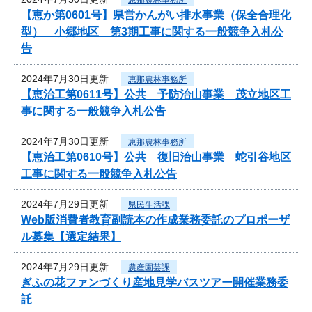
【恵か第0601号】県営かんがい排水事業（保全合理化
型） 小郷地区 第3期工事に関する一般競争入札公
告
2024年7月30日更新
恵那農林事務所
【恵治工第0611号】公共 予防治山事業 茂立地区工
事に関する一般競争入札公告
2024年7月30日更新
恵那農林事務所
【恵治工第0610号】公共 復旧治山事業 蛇引谷地区
工事に関する一般競争入札公告
2024年7月29日更新
県民生活課
Web版消費者教育副読本の作成業務委託のプロポーザ
ル募集【選定結果】
2024年7月29日更新
農産園芸課
ぎふの花ファンづくり産地見学バスツアー開催業務委
託