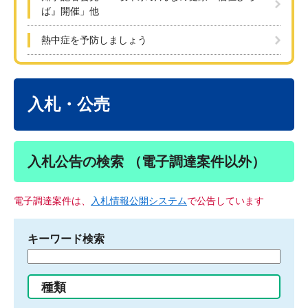
ば』開催」他
熱中症を予防しましょう
本
文
入札・公売
入札公告の検索 （電子調達案件以外）
電子調達案件は、
入札情報公開システム
で公告しています
キーワード検索
検
索
す
種類
る