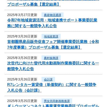
プロポーザル募集【選定結果】
2025年3月27日更新
農産物流通課
令和7年地域資源活用・地域連携サポート事業委託業
務に関する一般競争入札公告
2025年3月26日更新
地域産業課
首都圏県産品販売促進フェア開催事業委託業務（令和
7年度事業）プロポーザル募集【選定結果】
2025年3月26日更新
農村振興課
次世代に向けた曽代用水動画制作業務委託に関する一
般競争入札公告
2025年3月26日更新
会計課
R7レンタカー賃貸借（単価契約）に関する一般競争
入札公告（会計課）
2025年3月25日更新
男女共同参画推進課
ぎふウーマンコネクト事業運営業務委託プロポーザル