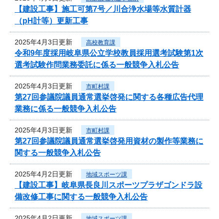
【建設工事】施工可第7号／川合浄水場等水質計器
（pH計等）更新工事
2025年4月3日更新
高校教育課
令和9年度採用岐阜県公立学校教員採用選考試験第1次
選考試験作問業務委託に係る一般競争入札公告
2025年4月3日更新
市町村課
第27回参議院議員通常選挙啓発に関する各種広告代理
業務に係る一般競争入札公告
2025年4月3日更新
市町村課
第27回参議院議員通常選挙啓発用資材の製作等業務に
関する一般競争入札公告
2025年4月2日更新
地域スポーツ課
【建設工事】岐阜県長良川スポーツプラザゴンドラ設
備改修工事に関する一般競争入札公告
2025年4月2日更新
地域スポーツ課