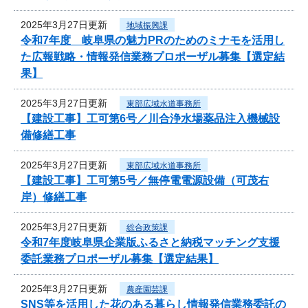
2025年3月27日更新
地域振興課
令和7年度 岐阜県の魅力PRのためのミナモを活用し
た広報戦略・情報発信業務プロポーザル募集【選定結
果】
2025年3月27日更新
東部広域水道事務所
【建設工事】工可第6号／川合浄水場薬品注入機械設
備修繕工事
2025年3月27日更新
東部広域水道事務所
【建設工事】工可第5号／無停電電源設備（可茂右
岸）修繕工事
2025年3月27日更新
総合政策課
令和7年度岐阜県企業版ふるさと納税マッチング支援
委託業務プロポーザル募集【選定結果】
2025年3月27日更新
農産園芸課
SNS等を活用した花のある暮らし情報発信業務委託の