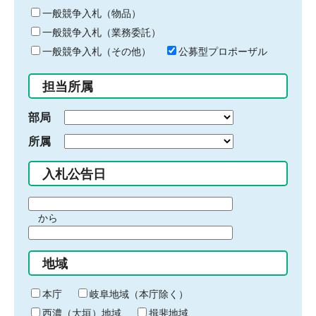
ー
一般競争入札（物品）
ワ
一般競争入札（業務委託）
ー
ド
一般競争入札（その他）
公募型プロポーザル
を
入
担当所属
力
部局
所属
入札公告日
期
から
間
期
の
間
始
地域
の
ま
終
り
わ
本庁
岐阜地域（本庁除く）
り
西濃（大垣）地域
揖斐地域