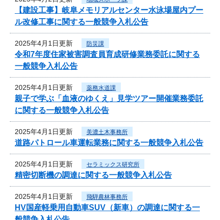
【建設工事】岐阜メモリアルセンター水泳場屋内プー
ル改修工事に関する一般競争入札公告
2025年4月1日更新
防災課
令和7年度住家被害調査員育成研修業務委託に関する
一般競争入札公告
2025年4月1日更新
薬務水道課
親子で学ぶ「血液のゆくえ」見学ツアー開催業務委託
に関する一般競争入札公告
2025年4月1日更新
美濃土木事務所
道路パトロール車運転業務に関する一般競争入札公告
2025年4月1日更新
セラミックス研究所
精密切断機の調達に関する一般競争入札公告
2025年4月1日更新
飛騨農林事務所
HV国産軽乗用自動車SUV（新車）の調達に関する一
般競争入札公告