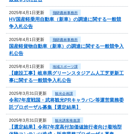
2025年4月1日更新
飛騨農林事務所
HV国産軽乗用自動車（新車）の調達に関する一般競
争入札公告
2025年4月1日更新
飛騨農林事務所
国産軽貨物自動車（新車）の調達に関する一般競争入
札公告
2025年4月1日更新
地域スポーツ課
【建設工事】岐阜県グリーンスタジアム人工芝更新工
事に関する一般競争入札公告
2025年3月31日更新
観光企画課
令和7年度戦国・武将観光PRキャラバン等運営業務委
託プロポーザル募集【選定結果】
2025年3月31日更新
観光誘客推進課
【選定結果】令和7年度高付加価値旅行者向け着地型