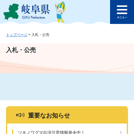
ペ
メ
このページの本文へ
ー
ニ
メ
ジ
ュ
ニ
の
ー
ュ
先
を
ー
頭
飛
トップページ
>
入札・公売
で
ば
す
し
入札・公売
。
て
本
文
へ
重要なお知らせ
ツキノワグマ出没注意情報発令中！