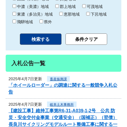
中濃（美濃）地域
郡上地域
可茂地域
東濃（多治見）地域
恵那地域
下呂地域
飛騨地域
県外
入札公告一覧
2025年4月7日更新
畜産振興課
「ホイールローダー」の調達に関する一般競争入札公
告
2025年4月7日更新
岐阜土木事務所
【建設工事】維持工事第R6-31-A039-1-2号 公共 防
災・安全交付金事業（交通安全）（国補正）（翌債）
長良川サイクリングモデルルート整備工事に関する一