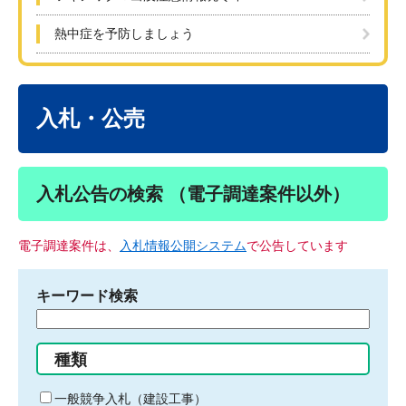
熱中症を予防しましょう
本
文
入札・公売
入札公告の検索 （電子調達案件以外）
電子調達案件は、
入札情報公開システム
で公告しています
キーワード検索
検
索
す
種類
る
キ
一般競争入札（建設工事）