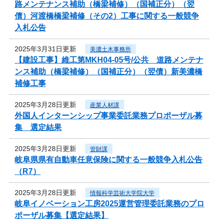
路メンテナンス補助（橋梁補修）（国補正分）（翌
債）河渡橋橋梁補修（その2）工事に関する一般競争
入札公告
2025年3月31日更新
美濃土木事務所
【建設工事】維工第MKH04-05号/公共 道路メンテナ
ンス補助（橋梁補修）（国補正分）（翌債）新美濃橋
補修工事
2025年3月28日更新
産業人材課
外国人インターンシップ事業委託業務プロポーザル募
集 選定結果
2025年3月28日更新
管財課
岐阜県県有自動車任意保険に関する一般競争入札公告
（R7）
2025年3月28日更新
情報科学芸術大学院大学
岐阜イノベーション工房2025運営管理委託業務のプロ
ポーザル募集【選定結果】