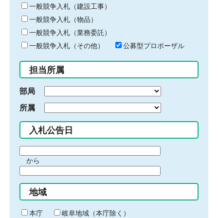
キ
一般競争入札（建設工事）
ー
一般競争入札（物品）
ワ
一般競争入札（業務委託）
ー
ド
一般競争入札（その他）
公募型プロポーザル
を
入
担当所属
力
部局
所属
入札公告日
期
から
間
期
の
間
始
地域
の
ま
終
り
わ
本庁
岐阜地域（本庁除く）