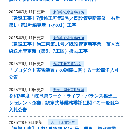
2025年9月11日更新
東部広域水道事務所
【建設工事】7債施工可第2号／既設管更新事業 右岸
第1・第2幹線更新（その1）工事
2025年9月11日更新
東部広域水道事務所
【建設工事】施工東第11号／既設管更新事業 苗木支
線送水管更新（第5、7工区）撤去工事
2025年9月11日更新
大垣工業高等学校
「プロダクト実習装置」の調達に関する一般競争入札
公告
2025年9月10日更新
男女共同参画推進課
令和7年度「岐阜県ワーク・ライフ・バランス推進エ
クセレント企業」認定式等業務委託に関する一般競争
入札公告
2025年9月9日更新
古川土木事務所
【建設工事】工整1単第26-K1他号 県単 街路事業