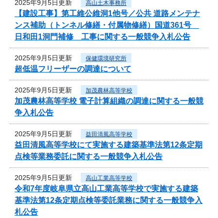
2025年9月5日更新
高山土木事務所
【建設工事】第工維公維洞1他号／公共 道路メンテナ
ンス補助（トンネル修繕・付属物修繕）国道361号
日和田1洞門補修 工事に関する一般競争入札公告
2025年9月5日更新
保健環境研究所
超低温フリーザーの調達について
2025年9月5日更新
加茂農林高等学校
加茂農林高等学校 電子計算組織の調達に関する一般競
争入札公告
2025年9月5日更新
益田清風高等学校
益田清風高等学校にて実施する建築基準法第12条定期
点検等業務委託に関する一般競争入札公告
2025年9月5日更新
高山工業高等学校
令和7年度岐阜県立高山工業高等学校で実施する建築
基準法第12条定期点検等委託業務に関する一般競争入
札公告