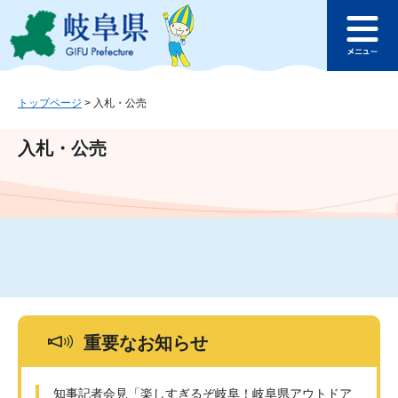
ペ
メ
このページの本文へ
ー
ニ
メ
ジ
ュ
ニ
の
ー
ュ
先
を
ー
頭
飛
トップページ
>
入札・公売
で
ば
す
し
入札・公売
。
て
本
文
へ
重要なお知らせ
知事記者会見「楽しすぎるぞ岐阜！岐阜県アウトドア