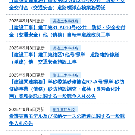
【建設関連業務】維委第43-A012-4号/公共 防災・安
全交付金（交通安全）道路標識点検業務委託
2025年9月8日更新
美濃土木事務所
【建設工事】維工第31-A010号/公共 防災・安全交付
金（交通安全）他（債務）自転車道線改良工事
2025年9月8日更新
美濃土木事務所
【建設工事】維工第維区1他号/県単 道路維持修繕
（単建）他 交通安全施設工事
2025年9月8日更新
郡上土木事務所
【建設関連業務】単砂委第砂修施点R7-A号/県単 砂防
修繕事業（債務）砂防施設調査・点検（長寿命化計
画）業務委託に関する一般競争入札公告
2025年9月5日更新
衛生専門学校
看護実習モデル及び収納ケースの調達に関する一般競
争入札公告