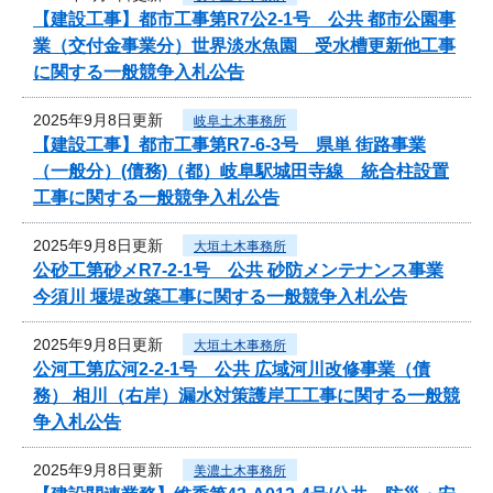
【建設工事】都市工事第R7公2-1号 公共 都市公園事
業（交付金事業分）世界淡水魚園 受水槽更新他工事
に関する一般競争入札公告
2025年9月8日更新
岐阜土木事務所
【建設工事】都市工事第R7-6-3号 県単 街路事業
（一般分）(債務)（都）岐阜駅城田寺線 統合柱設置
工事に関する一般競争入札公告
2025年9月8日更新
大垣土木事務所
公砂工第砂メR7-2-1号 公共 砂防メンテナンス事業
今須川 堰堤改築工事に関する一般競争入札公告
2025年9月8日更新
大垣土木事務所
公河工第広河2-2-1号 公共 広域河川改修事業（債
務） 相川（右岸）漏水対策護岸工工事に関する一般競
争入札公告
2025年9月8日更新
美濃土木事務所