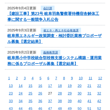
2025年9月4日更新
会計課
【建設工事】第23号 岐阜羽島警察署待機宿舎解体工
事に関する一般競争入札公告
2025年9月3日更新
省エネ・再エネ社会推進課
岐阜県エネルギー政策調査・検討委託業務プロポーザ
ル募集【選定結果】
2025年9月2日更新
義務教育課
岐阜県小中学校統合型校務支援システム構築・運用業
務に係るプロポーザル募集【選定結果】
1
2
3
4
5
6
7
8
9
10
11
12
13
14
15
16
17
18
19
20
21
22
23
24
25
26
27
28
29
30
31
32
33
34
35
36
37
38
39
40
41
42
43
44
45
46
47
48
49
50
51
52