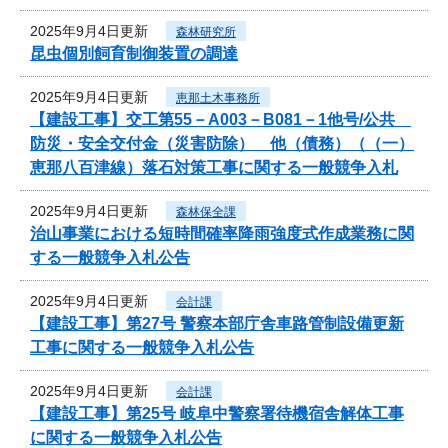
2025年9月4日更新
森林研究所
昆虫個別飼育制御装置の調達
2025年9月4日更新
恵那土木事務所
【建設工事】交工第55－A003－B081－1他号/公共
防災・安全交付金（災害防除） 他（債務）（（一）
恵那八百津線）落石対策工事に関する一般競争入札
2025年9月4日更新
森林保全課
治山事業における短時間確率降雨強度式作成業務に関
する一般競争入札公告
2025年9月4日更新
会計課
【建設工事】第27号 警察本部庁舎車路管制設備更新
工事に関する一般競争入札公告
2025年9月4日更新
会計課
【建設工事】第25号 岐阜中警察署待機宿舎解体工事
に関する一般競争入札公告