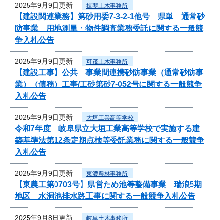
2025年9月9日更新
揖斐土木事務所
【建設関連業務】第砂用委7-3-2-1他号 県単 通常砂
防事業 用地測量・物件調査業務委託に関する一般競
争入札公告
2025年9月9日更新
可茂土木事務所
【建設工事】公共 事業間連携砂防事業（通常砂防事
業）（債務）工事/工砂第砂7-052号に関する一般競争
入札公告
2025年9月9日更新
大垣工業高等学校
令和7年度 岐阜県立大垣工業高等学校で実施する建
築基準法第12条定期点検等委託業務に関する一般競争
入札公告
2025年9月9日更新
東濃農林事務所
【東農工第0703号】県営ため池等整備事業 瑞浪5期
地区 水洞池排水路工事に関する一般競争入札公告
2025年9月8日更新
岐阜土木事務所