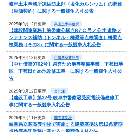
岐阜土木事務所凍結防止剤（塩化カルシウム）の調達
（単価契約）に関する一般競争入札公告
2025年9月12日更新
高山土木事務所
【建設関連業務】第委維公橋点R7-C 号／公共 道路メ
ンテナンス補助（トンネル・橋梁等点検調査）橋梁点
検業務（その3）に関する一般競争入札公告
2025年9月12日更新
中濃農林事務所
【中た債第0702号】県営ため池等整備事業 下菰田地
区 下菰田ため池改修工事 に関する一般競争入札公
告
2025年9月12日更新
会計課
【建設工事】第32号 岐阜中警察署受変電設備改修工
事に関する一般競争入札公告
2025年9月11日更新
関高等学校
岐阜県立関高等学校で実施する建築基準法第12条定期
点検等委託業務に関する一般競争入札公告