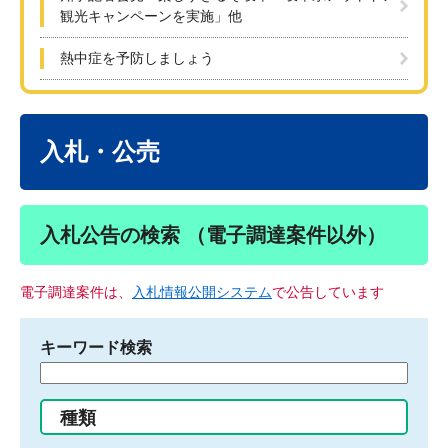
観光キャンペーンを実施」他
熱中症を予防しましょう
本
文
入札・公売
入札公告の検索 （電子調達案件以外）
電子調達案件は、
入札情報公開システム
で公告しています
キーワード検索
検
索
す
種類
る