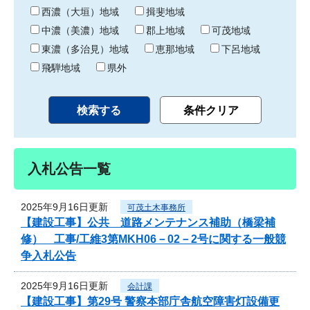
り
西濃（大垣）地域
揖斐地域
中濃（美濃）地域
郡上地域
可茂地域
東濃（多治見）地域
恵那地域
下呂地域
飛騨地域
県外
入札公告一覧
2025年9月16日更新
可茂土木事務所
【建設工事】公共 道路メンテナンス補助（橋梁補
修） 工事/工維3第MKH06－02－2号に関する一般競
争入札公告
2025年9月16日更新
会計課
【建設工事】第29号 警察本部庁舎航空障害灯設備更