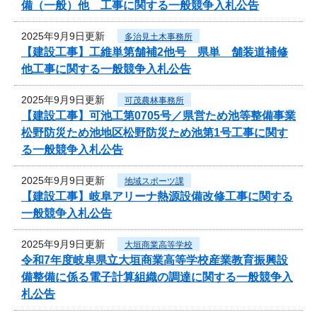
備（一般）他 工事に関する一般競争入札公告
2025年9月9日更新
多治見土木事務所
【建設工事】工維単第舗補2他号 県単 舗装道補修
他工事に関する一般競争入札公告
2025年9月9日更新
可茂農林事務所
【建設工事】可池工第0705号／県営ため池等整備事業
松野防災ため池地区松野防災ため池第1号工事に関す
る一般競争入札公告
2025年9月9日更新
地域スポーツ課
【建設工事】岐阜アリーナ熱源設備改修工事に関する
一般競争入札公告
2025年9月9日更新
大垣商業高等学校
令和7年度岐阜県立大垣商業高等学校産業教育振興設
備整備に係る電子計算組織の調達に関する一般競争入
札公告