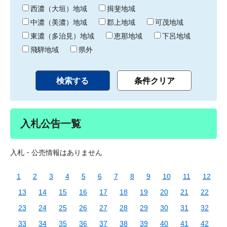
り
西濃（大垣）地域
揖斐地域
中濃（美濃）地域
郡上地域
可茂地域
東濃（多治見）地域
恵那地域
下呂地域
飛騨地域
県外
入札公告一覧
入札・公売情報はありません
1
2
3
4
5
6
7
8
9
10
11
12
13
14
15
16
17
18
19
20
21
22
23
24
25
26
27
28
29
30
31
32
33
34
35
36
37
38
39
40
41
42