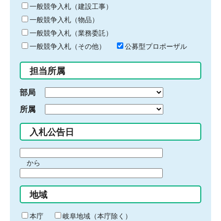
キ
一般競争入札（建設工事）
ー
一般競争入札（物品）
ワ
一般競争入札（業務委託）
ー
ド
一般競争入札（その他）
公募型プロポーザル
を
入
担当所属
力
部局
所属
入札公告日
期
から
間
期
の
間
始
地域
の
ま
終
り
わ
本庁
岐阜地域（本庁除く）