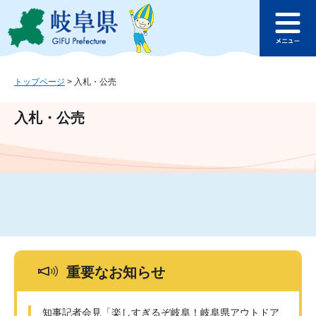
ペ
メ
このページの本文へ
ー
ニ
メ
ジ
ュ
ニ
の
ー
ュ
先
を
ー
頭
飛
トップページ
>
入札・公売
で
ば
す
し
入札・公売
。
て
本
文
へ
重要なお知らせ
知事記者会見「楽しすぎるぞ岐阜！岐阜県アウトドア