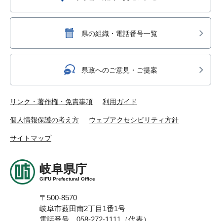
県の組織・電話番号一覧
県政へのご意見・ご提案
リンク・著作権・免責事項
利用ガイド
個人情報保護の考え方
ウェブアクセシビリティ方針
サイトマップ
岐阜県庁
GIFU Prefectural Office
〒500-8570
岐阜市薮田南2丁目1番1号
電話番号 058-272-1111（代表）