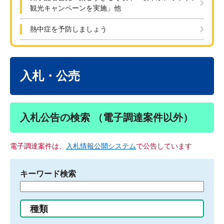
観光キャンペーンを実施」他
熱中症を予防しましょう
本
文
入札・公売
入札公告の検索 （電子調達案件以外）
電子調達案件は、
入札情報公開システム
で公告しています
キーワード検索
検
索
す
種類
る