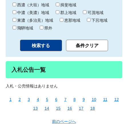
り
西濃（大垣）地域
揖斐地域
中濃（美濃）地域
郡上地域
可茂地域
東濃（多治見）地域
恵那地域
下呂地域
飛騨地域
県外
入札公告一覧
入札・公売情報はありません
1
2
3
4
5
6
7
8
9
10
11
12
13
14
15
16
17
18
前のページへ