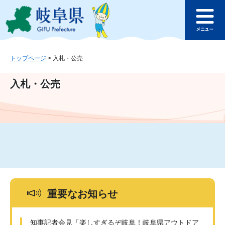
ペ
メ
このページの本文へ
ー
ニ
メ
ジ
ュ
ニ
の
ー
ュ
先
を
ー
頭
飛
トップページ
>
入札・公売
で
ば
す
し
入札・公売
。
て
本
文
へ
重要なお知らせ
知事記者会見「楽しすぎるぞ岐阜！岐阜県アウトドア