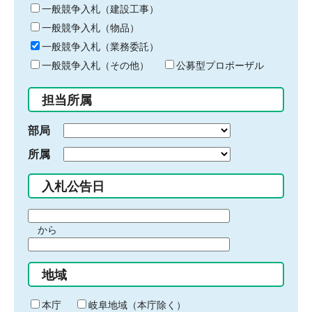
キ
一般競争入札（建設工事）
ー
一般競争入札（物品）
ワ
一般競争入札（業務委託）
ー
ド
一般競争入札（その他）
公募型プロポーザル
を
入
担当所属
力
部局
所属
入札公告日
期
から
間
期
の
間
始
地域
の
ま
終
り
わ
本庁
岐阜地域（本庁除く）