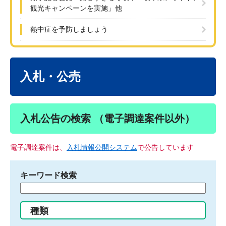
観光キャンペーンを実施」他
熱中症を予防しましょう
本
文
入札・公売
入札公告の検索 （電子調達案件以外）
電子調達案件は、
入札情報公開システム
で公告しています
キーワード検索
検
索
す
種類
る