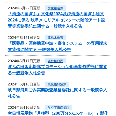
2024年5月22日更新
文化創造課
「清流の国ぎふ」文化祭2024及び清流の国ぎふ総文
2024に係る 岐阜メモリアルセンターの階段アート設
置等業務委託に関する一般競争入札公告
2024年5月21日更新
薬務水道課
「医薬品・医療機器申請・審査システム」の専用端末
賃貸借に関する 一般競争入札公告
2024年5月17日更新
農村振興課
ぎふの田舎応援隊プロモーション動画制作委託に関す
る一般競争入札公告
2024年5月16日更新
廃棄物対策課
岐阜県河川ごみ実態調査業務委託に関する一般競争入
札公告
2024年5月10日更新
航空宇宙産業課
空宙博展示物「月模型（200万分の1スケール）」製作