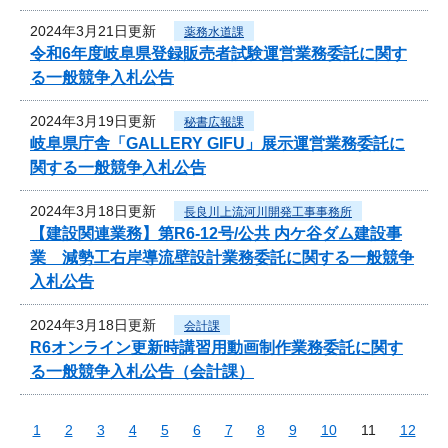
2024年3月21日更新
薬務水道課
令和6年度岐阜県登録販売者試験運営業務委託に関す
る一般競争入札公告
2024年3月19日更新
秘書広報課
岐阜県庁舎「GALLERY GIFU」展示運営業務委託に
関する一般競争入札公告
2024年3月18日更新
長良川上流河川開発工事事務所
【建設関連業務】第R6-12号/公共 内ケ谷ダム建設事
業 減勢工右岸導流壁設計業務委託に関する一般競争
入札公告
2024年3月18日更新
会計課
R6オンライン更新時講習用動画制作業務委託に関す
る一般競争入札公告（会計課）
1
2
3
4
5
6
7
8
9
10
11
12