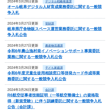
2024年3月28日更新
デジタル戦略推進課
オール岐阜デジタル人材育成業務委託に関する一般競
争入札
2024年3月27日更新
管財課
岐阜県庁舎物販スペース運営業務委託に関する一般競
争入札公告
2024年3月27日更新
農産物流通課
令和6年農山漁村発イノベーションサポート事業委託
業務に関する一般競争入札公告
2024年3月26日更新
子ども家庭課
令和6年度児童生徒用相談窓口等啓発カード作成等業
務委託に関する一般競争入札公告
2024年3月26日更新
会計課
R6航空従事者技能証明（一等航空整備士）の資格取
得（新規受験）に伴う訓練委託に関する一般競争入札
公告（会計課）