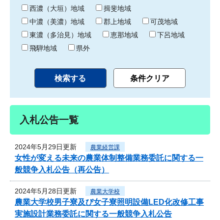
り
西濃（大垣）地域
揖斐地域
中濃（美濃）地域
郡上地域
可茂地域
東濃（多治見）地域
恵那地域
下呂地域
飛騨地域
県外
入札公告一覧
2024年5月29日更新
農業経営課
女性が変える未来の農業体制整備業務委託に関する一
般競争入札公告（再公告）
2024年5月28日更新
農業大学校
農業大学校男子寮及び女子寮照明設備LED化改修工事
実施設計業務委託に関する一般競争入札公告