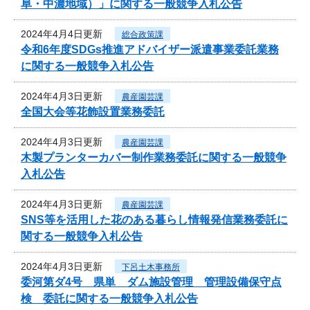
阜・中濃地域）」に関する一般競争入札公告
2024年4月4日更新
総合政策課
令和6年度SDGs推進アドバイザー派遣事業委託業務
に関する一般競争入札公告
2024年4月3日更新
農産園芸課
全国大会等花飾設置業務委託
2024年4月3日更新
農産園芸課
木製プランターカバー制作業務委託に関する一般競争
入札公告
2024年4月3日更新
農産園芸課
SNS等を活用した花のある暮らし情報発信業務委託に
関する一般競争入札公告
2024年4月3日更新
下呂土木事務所
委河第ダ4号 県単 ダム施設管理 管理設備保守点
検 委託に関する一般競争入札公告