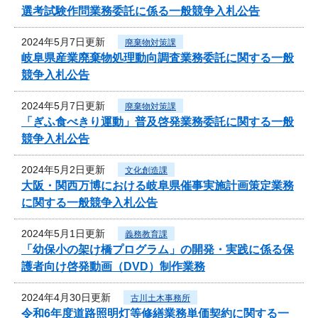
選考試験作問業務委託に係る一般競争入札公告
2024年5月7日更新
廃棄物対策課
岐阜県産業廃棄物処理動向調査業務委託に関する一般
競争入札公告
2024年5月7日更新
廃棄物対策課
「ぎふ食べきり運動」普及啓発業務委託に関する一般
競争入札公告
2024年5月2日更新
文化創造課
大阪・関西万博における岐阜県催事実施計画策定業務
に関する一般競争入札公告
2024年5月1日更新
義務教育課
「幼保小の架け橋プログラム」の開発・実践に係る保
護者向け啓発動画（DVD）制作業務
2024年4月30日更新
古川土木事務所
令和6年度道路照明灯等修繕業務単価契約に関する一