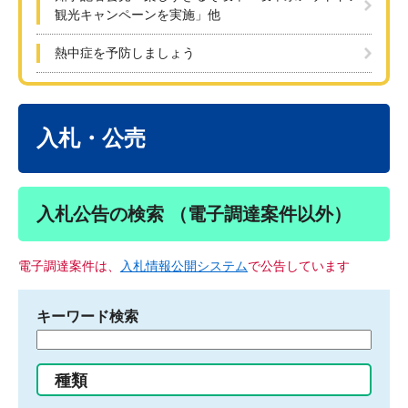
観光キャンペーンを実施」他
熱中症を予防しましょう
本
文
入札・公売
入札公告の検索 （電子調達案件以外）
電子調達案件は、
入札情報公開システム
で公告しています
キーワード検索
検
索
す
種類
る