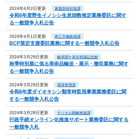
2024年4月2日更新
家畜防疫対策課
令和6年度野生イノシシ生息頭数推定業務委託に関す
る一般競争入札公告
2024年4月1日更新
商工労働政策課
BCP策定支援委託業務に関する一般競争入札公告
2024年3月29日更新
岐阜関ケ原古戦場記念館
秋季特別展に係る美術品輸送・展示・撤収業務に関す
る一般競争入札公告
2024年3月29日更新
環境管理課
令和6年度ダイオキシン類常時監視事業業務委託に関
する一般競争入札公告
2024年3月28日更新
デジタル戦略推進課
行政手続オンライン化推進サポート業務委託に関する
一般競争入札