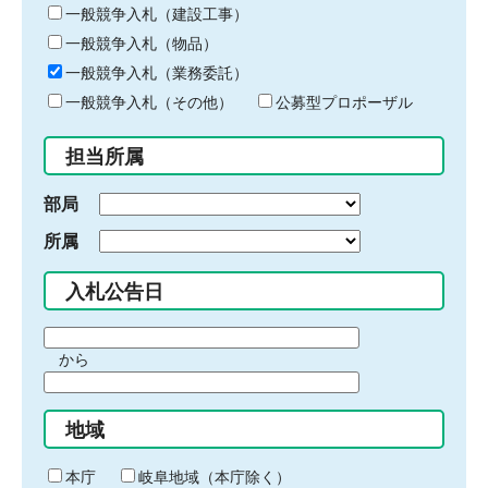
キ
一般競争入札（建設工事）
ー
一般競争入札（物品）
ワ
一般競争入札（業務委託）
ー
ド
一般競争入札（その他）
公募型プロポーザル
を
入
担当所属
力
部局
所属
入札公告日
期
から
間
期
の
間
始
地域
の
ま
終
り
わ
本庁
岐阜地域（本庁除く）