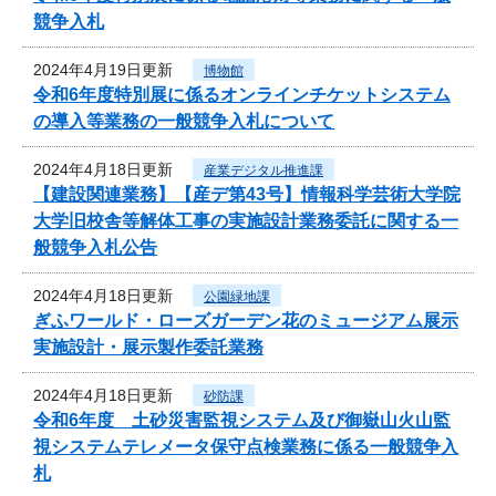
競争入札
2024年4月19日更新
博物館
令和6年度特別展に係るオンラインチケットシステム
の導入等業務の一般競争入札について
2024年4月18日更新
産業デジタル推進課
【建設関連業務】【産デ第43号】情報科学芸術大学院
大学旧校舎等解体工事の実施設計業務委託に関する一
般競争入札公告
2024年4月18日更新
公園緑地課
ぎふワールド・ローズガーデン花のミュージアム展示
実施設計・展示製作委託業務
2024年4月18日更新
砂防課
令和6年度 土砂災害監視システム及び御嶽山火山監
視システムテレメータ保守点検業務に係る一般競争入
札