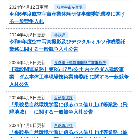
2024年4月12日更新
航空宇宙産業課
令和6年度航空宇宙産業体験研修事業委託業務に関す
る一般競争入札
2024年4月8日更新
林政課
令和6年度空中写真撮影及びデジタルオルソ作成委託
業務に関する一般競争入札公告
2024年4月5日更新
長良川上流河川開発工事事務所
【建設関連業務】第R6-17号/公共 内ケ谷ダム建設事
業 ダム本体工事現場技術業務委託 に関する一般競争
入札公告
2024年4月5日更新
自然環境課
「乗鞍岳自然環境学習に係るバス借り上げ等業務（飛
騨地域）」に関する一般競争入札公告
2024年4月5日更新
自然環境課
「乗鞍岳自然環境学習に係るバス借り上げ等業務（岐