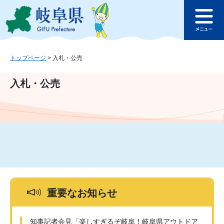
ペ
メ
このページの本文へ
ー
ニ
メ
ジ
ュ
ニ
の
ー
ュ
先
を
ー
頭
飛
トップページ
>
入札・公売
で
ば
す
し
入札・公売
。
て
本
文
へ
重要なお知らせ
知事記者会見「楽しすぎるぞ岐阜！岐阜県アウトドア