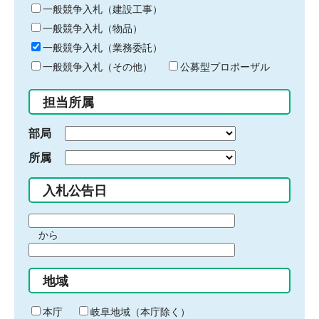
キ
一般競争入札（建設工事）
ー
一般競争入札（物品）
ワ
一般競争入札（業務委託）
ー
ド
一般競争入札（その他）
公募型プロポーザル
を
入
担当所属
力
部局
所属
入札公告日
期
から
間
期
の
間
始
地域
の
ま
終
り
わ
本庁
岐阜地域（本庁除く）