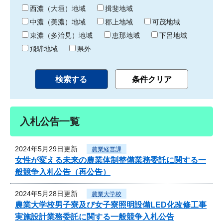
り
西濃（大垣）地域
揖斐地域
中濃（美濃）地域
郡上地域
可茂地域
東濃（多治見）地域
恵那地域
下呂地域
飛騨地域
県外
入札公告一覧
2024年5月29日更新
農業経営課
女性が変える未来の農業体制整備業務委託に関する一
般競争入札公告（再公告）
2024年5月28日更新
農業大学校
農業大学校男子寮及び女子寮照明設備LED化改修工事
実施設計業務委託に関する一般競争入札公告