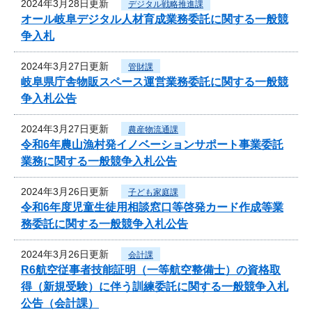
2024年3月28日更新
デジタル戦略推進課
オール岐阜デジタル人材育成業務委託に関する一般競
争入札
2024年3月27日更新
管財課
岐阜県庁舎物販スペース運営業務委託に関する一般競
争入札公告
2024年3月27日更新
農産物流通課
令和6年農山漁村発イノベーションサポート事業委託
業務に関する一般競争入札公告
2024年3月26日更新
子ども家庭課
令和6年度児童生徒用相談窓口等啓発カード作成等業
務委託に関する一般競争入札公告
2024年3月26日更新
会計課
R6航空従事者技能証明（一等航空整備士）の資格取
得（新規受験）に伴う訓練委託に関する一般競争入札
公告（会計課）