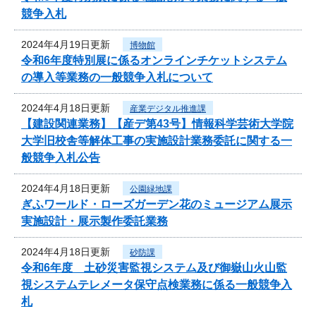
競争入札
2024年4月19日更新
博物館
令和6年度特別展に係るオンラインチケットシステム
の導入等業務の一般競争入札について
2024年4月18日更新
産業デジタル推進課
【建設関連業務】【産デ第43号】情報科学芸術大学院
大学旧校舎等解体工事の実施設計業務委託に関する一
般競争入札公告
2024年4月18日更新
公園緑地課
ぎふワールド・ローズガーデン花のミュージアム展示
実施設計・展示製作委託業務
2024年4月18日更新
砂防課
令和6年度 土砂災害監視システム及び御嶽山火山監
視システムテレメータ保守点検業務に係る一般競争入
札