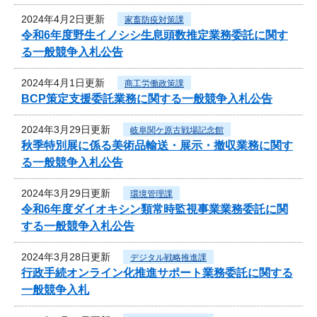
2024年4月2日更新
家畜防疫対策課
令和6年度野生イノシシ生息頭数推定業務委託に関す
る一般競争入札公告
2024年4月1日更新
商工労働政策課
BCP策定支援委託業務に関する一般競争入札公告
2024年3月29日更新
岐阜関ケ原古戦場記念館
秋季特別展に係る美術品輸送・展示・撤収業務に関す
る一般競争入札公告
2024年3月29日更新
環境管理課
令和6年度ダイオキシン類常時監視事業業務委託に関
する一般競争入札公告
2024年3月28日更新
デジタル戦略推進課
行政手続オンライン化推進サポート業務委託に関する
一般競争入札