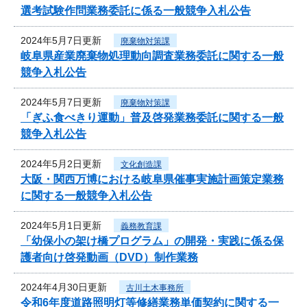
選考試験作問業務委託に係る一般競争入札公告
2024年5月7日更新
廃棄物対策課
岐阜県産業廃棄物処理動向調査業務委託に関する一般
競争入札公告
2024年5月7日更新
廃棄物対策課
「ぎふ食べきり運動」普及啓発業務委託に関する一般
競争入札公告
2024年5月2日更新
文化創造課
大阪・関西万博における岐阜県催事実施計画策定業務
に関する一般競争入札公告
2024年5月1日更新
義務教育課
「幼保小の架け橋プログラム」の開発・実践に係る保
護者向け啓発動画（DVD）制作業務
2024年4月30日更新
古川土木事務所
令和6年度道路照明灯等修繕業務単価契約に関する一