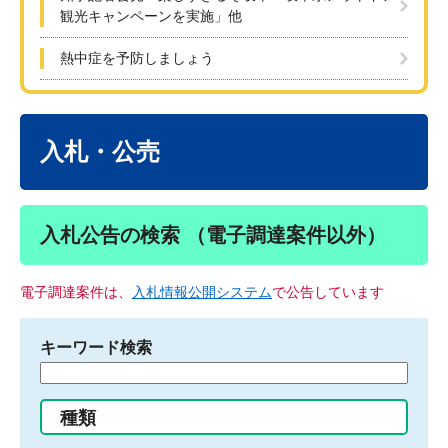
観光キャンペーンを実施」他
熱中症を予防しましょう
本
文
入札・公売
入札公告の検索 （電子調達案件以外）
電子調達案件は、
入札情報公開システム
で公告しています
キーワード検索
検
索
す
種類
る