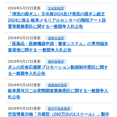
2024年5月22日更新
文化創造課
「清流の国ぎふ」文化祭2024及び清流の国ぎふ総文
2024に係る 岐阜メモリアルセンターの階段アート設
置等業務委託に関する一般競争入札公告
2024年5月21日更新
薬務水道課
「医薬品・医療機器申請・審査システム」の専用端末
賃貸借に関する 一般競争入札公告
2024年5月17日更新
農村振興課
ぎふの田舎応援隊プロモーション動画制作委託に関す
る一般競争入札公告
2024年5月16日更新
廃棄物対策課
岐阜県河川ごみ実態調査業務委託に関する一般競争入
札公告
2024年5月10日更新
航空宇宙産業課
空宙博展示物「月模型（200万分の1スケール）」製作