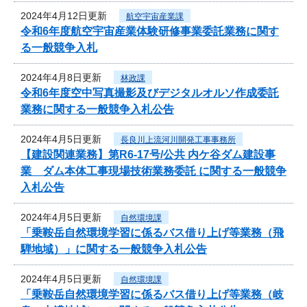
2024年4月12日更新
航空宇宙産業課
令和6年度航空宇宙産業体験研修事業委託業務に関す
る一般競争入札
2024年4月8日更新
林政課
令和6年度空中写真撮影及びデジタルオルソ作成委託
業務に関する一般競争入札公告
2024年4月5日更新
長良川上流河川開発工事事務所
【建設関連業務】第R6-17号/公共 内ケ谷ダム建設事
業 ダム本体工事現場技術業務委託 に関する一般競争
入札公告
2024年4月5日更新
自然環境課
「乗鞍岳自然環境学習に係るバス借り上げ等業務（飛
騨地域）」に関する一般競争入札公告
2024年4月5日更新
自然環境課
「乗鞍岳自然環境学習に係るバス借り上げ等業務（岐