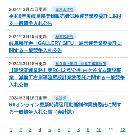
2024年3月21日更新
薬務水道課
令和6年度岐阜県登録販売者試験運営業務委託に関す
る一般競争入札公告
2024年3月19日更新
秘書広報課
岐阜県庁舎「GALLERY GIFU」展示運営業務委託に
関する一般競争入札公告
2024年3月18日更新
長良川上流河川開発工事事務所
【建設関連業務】第R6-12号/公共 内ケ谷ダム建設事
業 減勢工右岸導流壁設計業務委託に関する一般競争
入札公告
2024年3月18日更新
会計課
R6オンライン更新時講習用動画制作業務委託に関す
る一般競争入札公告（会計課）
1
2
3
4
5
6
7
8
9
10
11
12