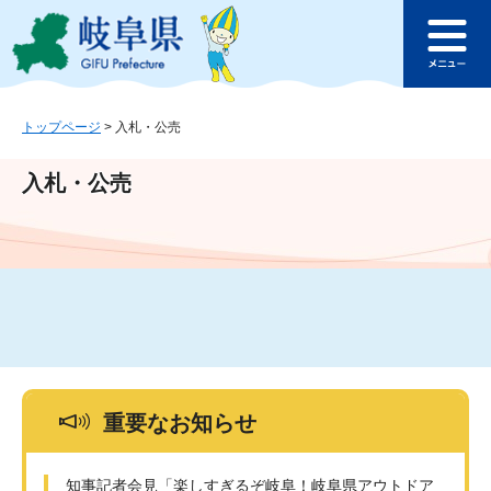
ペ
メ
このページの本文へ
ー
ニ
メ
ジ
ュ
ニ
の
ー
ュ
先
を
ー
頭
飛
トップページ
>
入札・公売
で
ば
す
し
入札・公売
。
て
本
文
へ
重要なお知らせ
知事記者会見「楽しすぎるぞ岐阜！岐阜県アウトドア