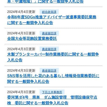
阜・中濃地域）」に関する一般競争入札公告
2024年4月4日更新
総合政策課
令和6年度SDGs推進アドバイザー派遣事業委託業務
に関する一般競争入札公告
2024年4月3日更新
農産園芸課
全国大会等花飾設置業務委託
2024年4月3日更新
農産園芸課
木製プランターカバー制作業務委託に関する一般競争
入札公告
2024年4月3日更新
農産園芸課
SNS等を活用した花のある暮らし情報発信業務委託に
関する一般競争入札公告
2024年4月3日更新
下呂土木事務所
委河第ダ4号 県単 ダム施設管理 管理設備保守点
検 委託に関する一般競争入札公告