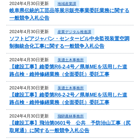
2024年4月30日更新
地域産業課
岐阜県伝統的工芸品等展示販売事業委託業務に関する
一般競争入札公告
2024年4月30日更新
産業デジタル推進課
ソフトピアジャパン・センタービル中央監視装置空調
制御統合化工事に関する一般競争入札公告
2024年4月30日更新
美濃土木事務所
【建設工事】維委第R6-2-4号／県単MEを活用した道
路点検・維持修繕業務（全面委託）委託工事
2024年4月30日更新
美濃土木事務所
【建設工事】維委第R6-2-2号／県単MEを活用した道
路点検・維持修繕業務（全面委託）委託工事
2024年4月30日更新
飛騨農林事務所
【建設工事】飛治第0601号 公共 予防治山工事（尻
取尾通）に関する一般競争入札公告