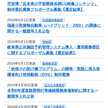
空宙博「近未来の宇宙開発体感CG映像コンテンツ」
制作委託業務プロポーザル募集【選定結果】
2024年5月1日更新
中濃農林事務所
国産小型貨物自動車（ハイブリッド・2WD）の調達に
関する一般競争入札公告
2024年5月1日更新
管財課
岐阜県公共施設予約管理システム導入・運用業務委託
に関するプロポーザル募集【選定結果】
2024年5月1日更新
義務教育課
「幼保小の架け橋プログラム」の開発・実践に係る保
護者向け啓発動画（DVD）制作業務
2024年4月30日更新
古川土木事務所
令和6年度道路照明灯等修繕業務単価契約に関する一
般競争入札公告
2024年4月30日更新
岐阜土木事務所