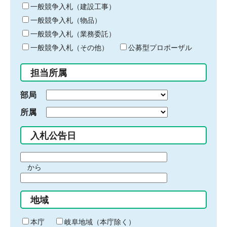
キ
一般競争入札（建設工事）
ー
一般競争入札（物品）
ワ
一般競争入札（業務委託）
ー
ド
一般競争入札（その他）
公募型プロポーザル
を
入
担当所属
力
部局
所属
入札公告日
期
から
間
期
の
間
始
地域
の
ま
終
り
わ
本庁
岐阜地域（本庁除く）