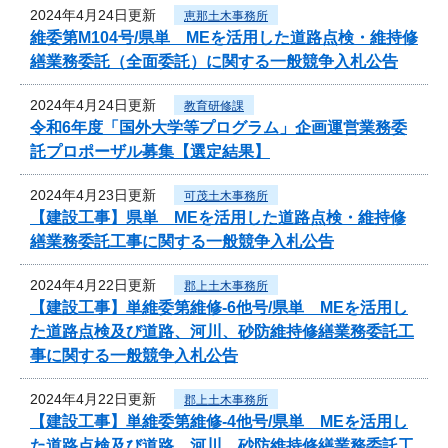
2024年4月24日更新
恵那土木事務所
維委第M104号/県単 MEを活用した道路点検・維持修
繕業務委託（全面委託）に関する一般競争入札公告
2024年4月24日更新
教育研修課
令和6年度「国外大学等プログラム」企画運営業務委
託プロポーザル募集【選定結果】
2024年4月23日更新
可茂土木事務所
【建設工事】県単 MEを活用した道路点検・維持修
繕業務委託工事に関する一般競争入札公告
2024年4月22日更新
郡上土木事務所
【建設工事】単維委第維修‐6他号/県単 MEを活用し
た道路点検及び道路、河川、砂防維持修繕業務委託工
事に関する一般競争入札公告
2024年4月22日更新
郡上土木事務所
【建設工事】単維委第維修‐4他号/県単 MEを活用し
た道路点検及び道路、河川、砂防維持修繕業務委託工