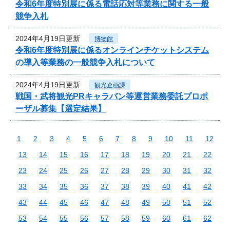
令和6年度特別展に係る電話応対等業務に関する一般
競争入札
2024年4月19日更新
博物館
令和6年度特別展に係るオンラインチケットシステム
の導入等業務の一般競争入札について
2024年4月19日更新
観光企画課
戦国・武将観光PRキャラバン等運営業務委託プロポ
ーザル募集【選定結果】
1
2
3
4
5
6
7
8
9
10
11
12
13
14
15
16
17
18
19
20
21
22
23
24
25
26
27
28
29
30
31
32
33
34
35
36
37
38
39
40
41
42
43
44
45
46
47
48
49
50
51
52
53
54
55
56
57
58
59
60
61
62