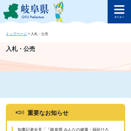
ペ
メ
このページの本文へ
ー
ニ
メ
ジ
ュ
ニ
の
ー
ュ
先
を
ー
頭
飛
トップページ
>
入札・公売
で
ば
す
し
入札・公売
。
て
本
文
へ
重要なお知らせ
知事記者会見「『岐阜県 みんなの健康・福祉ひろ