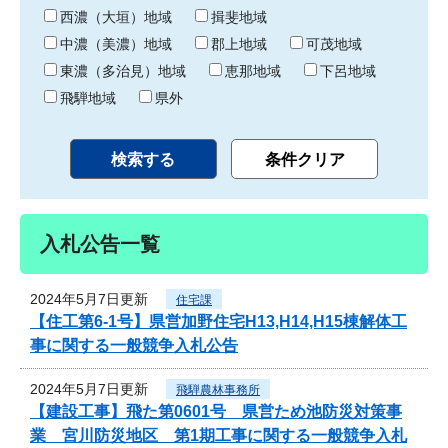
り
西濃（大垣）地域
揖斐地域
中濃（美濃）地域
郡上地域
可茂地域
東濃（多治見）地域
恵那地域
下呂地域
飛騨地域
県外
入札公告一覧
2024年5月7日更新
住宅課
【住工第6-1号】県営加野住宅H13,H14,H15棟解体工
事に関する一般競争入札公告
2024年5月7日更新
飛騨農林事務所
【建設工事】飛た第0601号 県営ため池防災対策事
業 宮川防災地区 第1期工事に関する一般競争入札