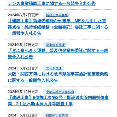
ナンス事業補助工事に関する一般競争入札公告
2024年5月7日更新
揖斐土木事務所
【建設工事】第維委道維A号 県単 MEを活用した道
路点検・維持修繕業務（全面委託）委託工事に関する
一般競争入札公告
2024年5月7日更新
廃棄物対策課
「ぎふ食べきり運動」普及啓発業務委託に関する一般
競争入札公告
2024年5月2日更新
文化創造課
大阪・関西万博における岐阜県催事実施計画策定業務
に関する一般競争入札公告
2024年5月2日更新
東部広域水道事務所
【建設工事】6債施工東第2号／既設送水管内面補修事
業 2工区不断水挿入弁等設置工事
2024年5月1日更新
航空宇宙産業課