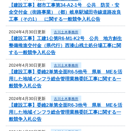
【建設工事】都市工事第34-A2-1号 公共 防災・安
全交付金（街路事業）（都）岐阜駅城田寺線道路改良
工事（その1） に関する一般競争入札公告
2024年4月30日更新
古川土木事務所
【建設工事】工建1公第R6-M1-K2号 公共 地方創生
整備推進交付金（県代行）西漆山残土処分場工事に関
する一般競争入札公告
2024年4月30日更新
古川土木事務所
【建設工事】委維2単第全面R6-5他号 県単 MEを活
用した地域インフラ総合管理業務委託工事に関する一
般競争入札公告
2024年4月30日更新
古川土木事務所
【建設工事】委維2単第全面R6-3他号 県単 MEを活
用した地域インフラ総合管理業務委託工事に関する一
般競争入札公告