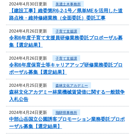
2024年4月30日更新
美濃土木事務所
【建設工事】維委第R6-2-1号／県単MEを活用した道
路点検・維持修繕業務（全面委託）委託工事
2024年4月26日更新
子育て支援課
令和6年度子育て支援員研修業務委託プロポーザル募
集【選定結果】
2024年4月26日更新
子育て支援課
令和6年度保育士等キャリアアップ研修業務委託プロ
ポーザル募集【選定結果】
2024年4月25日更新
森林文化アカデミー
森林文化アカデミー林業機械賃貸借に関する一般競争
入札公告
2024年4月24日更新
飛騨県事務所
中部山岳国立公園誘客プロモーション業務委託プロポ
ーザル募集【選定結果】