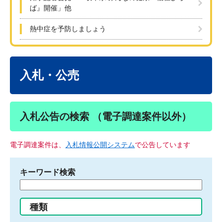
ば』開催」他
熱中症を予防しましょう
本
文
入札・公売
入札公告の検索 （電子調達案件以外）
電子調達案件は、
入札情報公開システム
で公告しています
キーワード検索
検
索
す
種類
る