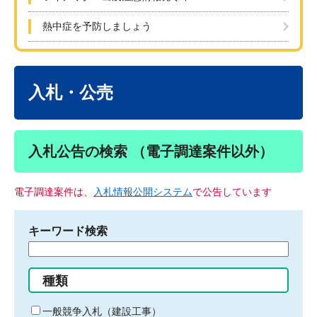
熱中症を予防しましょう
本
文
入札・公売
入札公告の検索 （電子調達案件以外）
電子調達案件は、
入札情報公開システム
で公告しています
キーワード検索
検
索
す
種類
る
キ
一般競争入札（建設工事）