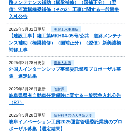
路メンテナンス補助（橋梁補修）（国補正分）（翌
債）河渡橋橋梁補修（その2）工事に関する一般競争
入札公告
2025年3月31日更新
美濃土木事務所
【建設工事】維工第MKH04-05号/公共 道路メンテナ
ンス補助（橋梁補修）（国補正分）（翌債）新美濃橋
補修工事
2025年3月28日更新
産業人材課
外国人インターンシップ事業委託業務プロポーザル募
集 選定結果
2025年3月28日更新
管財課
岐阜県県有自動車任意保険に関する一般競争入札公告
（R7）
2025年3月28日更新
情報科学芸術大学院大学
岐阜イノベーション工房2025運営管理委託業務のプロ
ポーザル募集【選定結果】