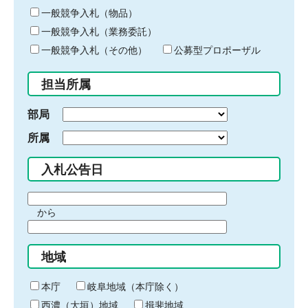
ー
一般競争入札（物品）
ワ
一般競争入札（業務委託）
ー
ド
一般競争入札（その他）
公募型プロポーザル
を
入
担当所属
力
部局
所属
入札公告日
期
から
間
期
の
間
始
地域
の
ま
終
り
わ
本庁
岐阜地域（本庁除く）
り
西濃（大垣）地域
揖斐地域