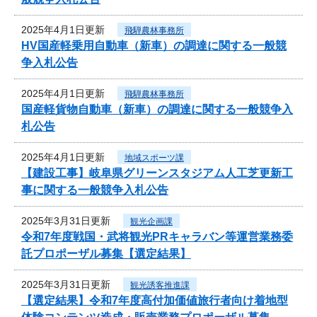
2025年4月1日更新
飛騨農林事務所
HV国産軽乗用自動車（新車）の調達に関する一般競
争入札公告
2025年4月1日更新
飛騨農林事務所
国産軽貨物自動車（新車）の調達に関する一般競争入
札公告
2025年4月1日更新
地域スポーツ課
【建設工事】岐阜県グリーンスタジアム人工芝更新工
事に関する一般競争入札公告
2025年3月31日更新
観光企画課
令和7年度戦国・武将観光PRキャラバン等運営業務委
託プロポーザル募集【選定結果】
2025年3月31日更新
観光誘客推進課
【選定結果】令和7年度高付加価値旅行者向け着地型