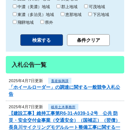
中濃（美濃）地域
郡上地域
可茂地域
東濃（多治見）地域
恵那地域
下呂地域
飛騨地域
県外
入札公告一覧
2025年4月7日更新
畜産振興課
「ホイールローダー」の調達に関する一般競争入札公
告
2025年4月7日更新
岐阜土木事務所
【建設工事】維持工事第R6-31-A039-1-2号 公共 防
災・安全交付金事業（交通安全）（国補正）（翌債）
長良川サイクリングモデルルート整備工事に関する一