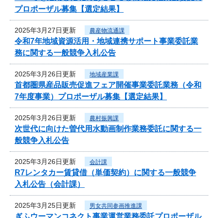
プロポーザル募集【選定結果】
2025年3月27日更新
農産物流通課
令和7年地域資源活用・地域連携サポート事業委託業
務に関する一般競争入札公告
2025年3月26日更新
地域産業課
首都圏県産品販売促進フェア開催事業委託業務（令和
7年度事業）プロポーザル募集【選定結果】
2025年3月26日更新
農村振興課
次世代に向けた曽代用水動画制作業務委託に関する一
般競争入札公告
2025年3月26日更新
会計課
R7レンタカー賃貸借（単価契約）に関する一般競争
入札公告（会計課）
2025年3月25日更新
男女共同参画推進課
ぎふウーマンコネクト事業運営業務委託プロポーザル