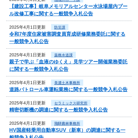
【建設工事】岐阜メモリアルセンター水泳場屋内プー
ル改修工事に関する一般競争入札公告
2025年4月1日更新
防災課
令和7年度住家被害調査員育成研修業務委託に関する
一般競争入札公告
2025年4月1日更新
薬務水道課
親子で学ぶ「血液のゆくえ」見学ツアー開催業務委託
に関する一般競争入札公告
2025年4月1日更新
美濃土木事務所
道路パトロール車運転業務に関する一般競争入札公告
2025年4月1日更新
セラミックス研究所
精密切断機の調達に関する一般競争入札公告
2025年4月1日更新
飛騨農林事務所
HV国産軽乗用自動車SUV（新車）の調達に関する一
般競争入札公告