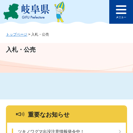
ペ
メ
このページの本文へ
ー
ニ
メ
ジ
ュ
ニ
の
ー
ュ
先
を
ー
頭
飛
トップページ
>
入札・公売
で
ば
す
し
入札・公売
。
て
本
文
へ
重要なお知らせ
ツキノワグマ出没注意情報発令中！