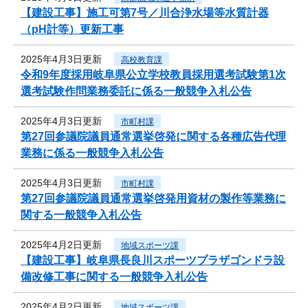
【建設工事】施工可第7号／川合浄水場等水質計器
（pH計等）更新工事
2025年4月3日更新
高校教育課
令和9年度採用岐阜県公立学校教員採用選考試験第1次
選考試験作問業務委託に係る一般競争入札公告
2025年4月3日更新
市町村課
第27回参議院議員通常選挙啓発に関する各種広告代理
業務に係る一般競争入札公告
2025年4月3日更新
市町村課
第27回参議院議員通常選挙啓発用資材の製作等業務に
関する一般競争入札公告
2025年4月2日更新
地域スポーツ課
【建設工事】岐阜県長良川スポーツプラザゴンドラ設
備改修工事に関する一般競争入札公告
2025年4月2日更新
地域スポーツ課