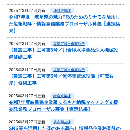
2025年3月27日更新
地域振興課
令和7年度 岐阜県の魅力PRのためのミナモを活用し
た広報戦略・情報発信業務プロポーザル募集【選定結
果】
2025年3月27日更新
東部広域水道事務所
【建設工事】工可第6号／川合浄水場薬品注入機械設
備修繕工事
2025年3月27日更新
東部広域水道事務所
【建設工事】工可第5号／無停電電源設備（可茂右
岸）修繕工事
2025年3月27日更新
総合政策課
令和7年度岐阜県企業版ふるさと納税マッチング支援
委託業務プロポーザル募集【選定結果】
2025年3月27日更新
農産園芸課
SNS等を活用した花のある暮らし情報発信業務委託の