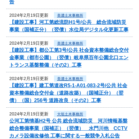
告
2024年2月19日更新
美濃土木事務所
【建設工事】河工第総流防H1号/公共 総合流域防災
事業（国補正分）（翌債）水位局デジタル化更新工事
2024年2月19日更新
美濃土木事務所
【建設工事】都公工第3号/公共 社会資本整備総合交付
金事業（都市公園）（翌債）岐阜県百年公園北口エン
トランス基盤整備（その2）工事
2024年2月19日更新
美濃土木事務所
【建設工事】建工第道改R5-1-A01-083-2号/公共 社会
資本整備総合交付金（道路改築）（国補正分）（翌
債）（国）256号 道路改良（その2）工事
2024年2月19日更新
大垣土木事務所
公河工第情基H2号 公共 総合流域防災 河川情報基盤
総合整備事業（国補正）（翌債） 水門川他 CCTV
カメラ設備改修他 工事に関する一般競争入札公告