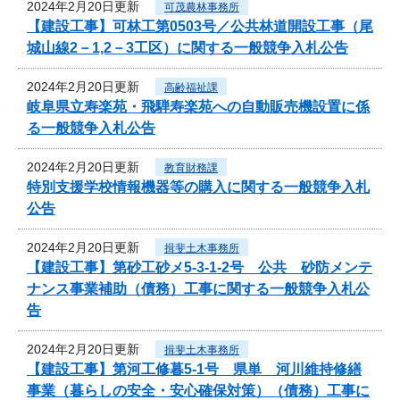
2024年2月20日更新
可茂農林事務所
【建設工事】可林工第0503号／公共林道開設工事（尾
城山線2－1,2－3工区）に関する一般競争入札公告
2024年2月20日更新
高齢福祉課
岐阜県立寿楽苑・飛騨寿楽苑への自動販売機設置に係
る一般競争入札公告
2024年2月20日更新
教育財務課
特別支援学校情報機器等の購入に関する一般競争入札
公告
2024年2月20日更新
揖斐土木事務所
【建設工事】第砂工砂メ5-3-1-2号 公共 砂防メンテ
ナンス事業補助（債務）工事に関する一般競争入札公
告
2024年2月20日更新
揖斐土木事務所
【建設工事】第河工修暮5-1号 県単 河川維持修繕
事業（暮らしの安全・安心確保対策）（債務）工事に