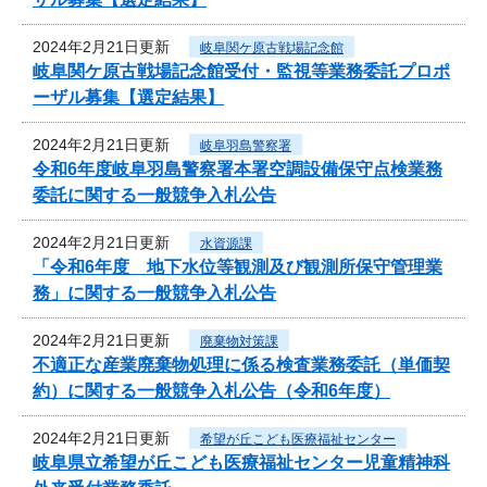
2024年2月21日更新
岐阜関ケ原古戦場記念館
岐阜関ケ原古戦場記念館受付・監視等業務委託プロポ
ーザル募集【選定結果】
2024年2月21日更新
岐阜羽島警察署
令和6年度岐阜羽島警察署本署空調設備保守点検業務
委託に関する一般競争入札公告
2024年2月21日更新
水資源課
「令和6年度 地下水位等観測及び観測所保守管理業
務」に関する一般競争入札公告
2024年2月21日更新
廃棄物対策課
不適正な産業廃棄物処理に係る検査業務委託（単価契
約）に関する一般競争入札公告（令和6年度）
2024年2月21日更新
希望が丘こども医療福祉センター
岐阜県立希望が丘こども医療福祉センター児童精神科