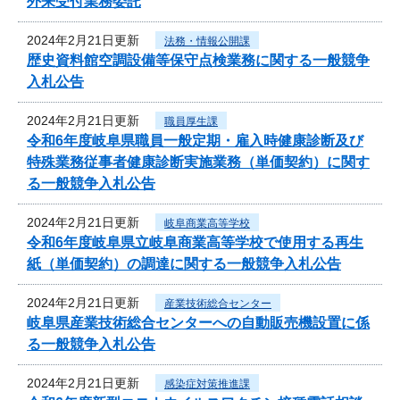
外来受付業務委託
2024年2月21日更新
法務・情報公開課
歴史資料館空調設備等保守点検業務に関する一般競争
入札公告
2024年2月21日更新
職員厚生課
令和6年度岐阜県職員一般定期・雇入時健康診断及び
特殊業務従事者健康診断実施業務（単価契約）に関す
る一般競争入札公告
2024年2月21日更新
岐阜商業高等学校
令和6年度岐阜県立岐阜商業高等学校で使用する再生
紙（単価契約）の調達に関する一般競争入札公告
2024年2月21日更新
産業技術総合センター
岐阜県産業技術総合センターへの自動販売機設置に係
る一般競争入札公告
2024年2月21日更新
感染症対策推進課