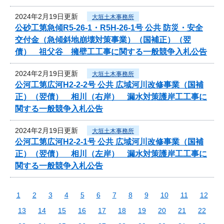
2024年2月19日更新
大垣土木事務所
公砂工第急傾R5-26-1・R5H-26-1号 公共 防災・安全
交付金（急傾斜地崩壊対策事業）（国補正）（翌
債） 祖父谷 擁壁工工事に関する一般競争入札公告
2024年2月19日更新
大垣土木事務所
公河工第広河H2-2-2号 公共 広域河川改修事業（国補
正）（翌債） 相川（右岸） 漏水対策護岸工工事に
関する一般競争入札公告
2024年2月19日更新
大垣土木事務所
公河工第広河H2-2-1号 公共 広域河川改修事業（国補
正）（翌債） 相川（左岸） 漏水対策護岸工工事に
関する一般競争入札公告
1
2
3
4
5
6
7
8
9
10
11
12
13
14
15
16
17
18
19
20
21
22