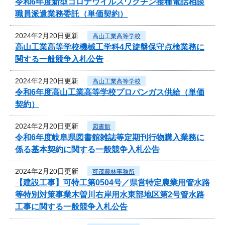
令和6年度新型コロナウイルスワクチン接種電話相談
職員派遣業務委託（単価契約）
2024年2月20日更新
高山工業高等学校
高山工業高等学校機械工学科4尺旋盤保守点検業務に
関する一般競争入札公告
2024年2月20日更新
高山工業高等学校
令和6年度高山工業高等学校プロパンガス供給（単価
契約）
2024年2月20日更新
図書館
令和6年度岐阜県図書館雑誌等定期刊行物購入業務に
係る基本契約に関する一般競争入札公告
2024年2月20日更新
可茂農林事務所
【建設工事】可特工第0504号／県営特定農業用管水路
等特別対策事業木曽川右岸用水東部地区第2号管水路
工事に関する一般競争入札公告