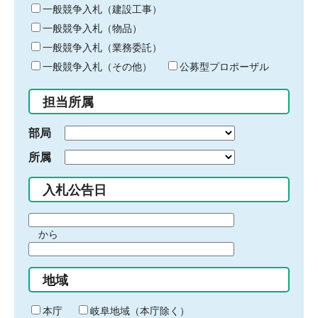
キ
一般競争入札（建設工事）
ー
一般競争入札（物品）
ワ
一般競争入札（業務委託）
ー
ド
一般競争入札（その他）
公募型プロポーザル
を
入
担当所属
力
部局
所属
入札公告日
期
から
間
期
の
間
始
地域
の
ま
終
り
わ
本庁
岐阜地域（本庁除く）