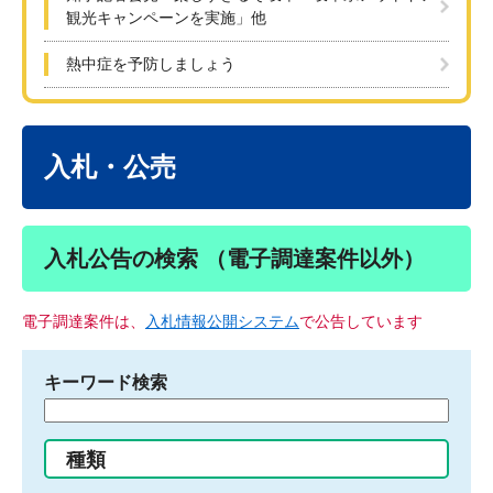
観光キャンペーンを実施」他
熱中症を予防しましょう
本
文
入札・公売
入札公告の検索 （電子調達案件以外）
電子調達案件は、
入札情報公開システム
で公告しています
キーワード検索
検
索
す
種類
る