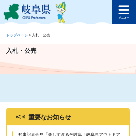
ペ
メ
このページの本文へ
ー
ニ
メ
ジ
ュ
ニ
の
ー
ュ
先
を
ー
頭
飛
トップページ
>
入札・公売
で
ば
す
し
入札・公売
。
て
本
文
へ
重要なお知らせ
知事記者会見「楽しすぎるぞ岐阜！岐阜県アウトドア