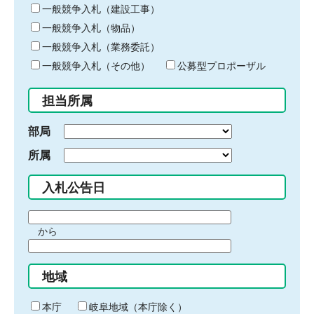
キ
一般競争入札（建設工事）
ー
一般競争入札（物品）
ワ
一般競争入札（業務委託）
ー
ド
一般競争入札（その他）
公募型プロポーザル
を
入
担当所属
力
部局
所属
入札公告日
期
から
間
期
の
間
始
地域
の
ま
終
り
わ
本庁
岐阜地域（本庁除く）