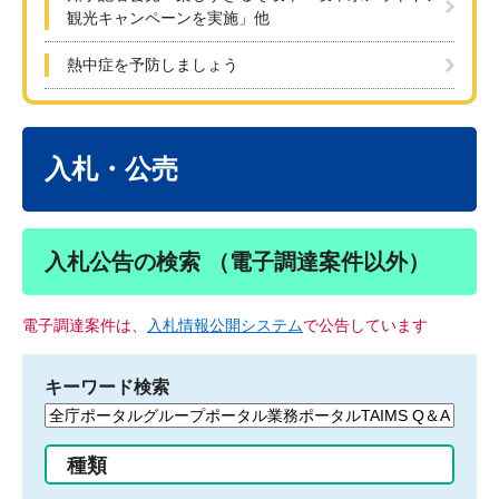
観光キャンペーンを実施」他
熱中症を予防しましょう
本
文
入札・公売
入札公告の検索 （電子調達案件以外）
電子調達案件は、
入札情報公開システム
で公告しています
キーワード検索
検
索
す
種類
る