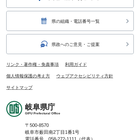
県の組織・電話番号一覧
県政へのご意見・ご提案
リンク・著作権・免責事項
利用ガイド
個人情報保護の考え方
ウェブアクセシビリティ方針
サイトマップ
岐阜県庁
GIFU Prefectural Office
〒500-8570
岐阜市薮田南2丁目1番1号
電話番号 058-272-1111（代表）