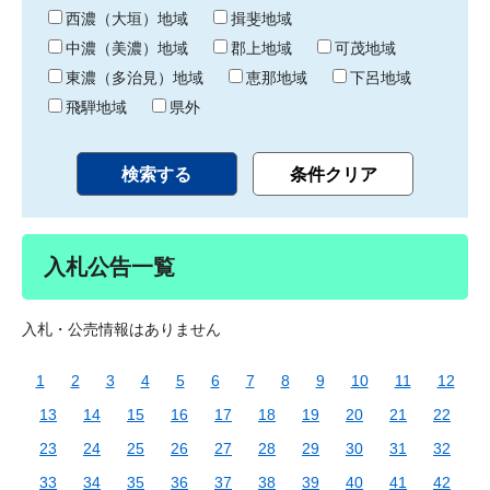
り
西濃（大垣）地域
揖斐地域
中濃（美濃）地域
郡上地域
可茂地域
東濃（多治見）地域
恵那地域
下呂地域
飛騨地域
県外
入札公告一覧
入札・公売情報はありません
1
2
3
4
5
6
7
8
9
10
11
12
13
14
15
16
17
18
19
20
21
22
23
24
25
26
27
28
29
30
31
32
33
34
35
36
37
38
39
40
41
42