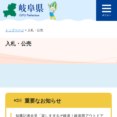
ペ
メ
このページの本文へ
ー
ニ
メ
ジ
ュ
ニ
の
ー
ュ
先
を
ー
頭
飛
トップページ
>
入札・公売
で
ば
す
し
入札・公売
。
て
本
文
へ
重要なお知らせ
知事記者会見「楽しすぎるぞ岐阜！岐阜県アウトドア