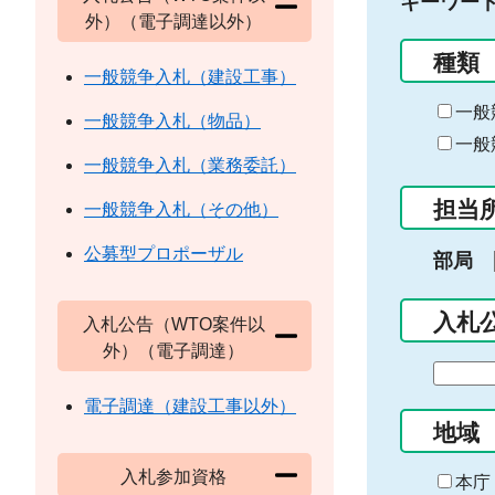
キーワー
外）（電子調達以外）
種類
一般競争入札（建設工事）
一般
一般競争入札（物品）
一般
一般競争入札（業務委託）
担当
一般競争入札（その他）
公募型プロポーザル
部局
入札
入札公告（WTO案件以
外）（電子調達）
期
間
電子調達（建設工事以外）
の
地域
始
入札参加資格
ま
本庁