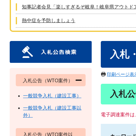
知事記者会見「楽しすぎるぞ岐阜！岐阜県アウトド
熱中症を予防しましょう
本
入札
文
印刷ページ表
入札公告（WTO案件）
入札公
一般競争入札（建設工事）
一般競争入札（建設工事以
電子調達案件は
外）
入札公告（WTO案件以