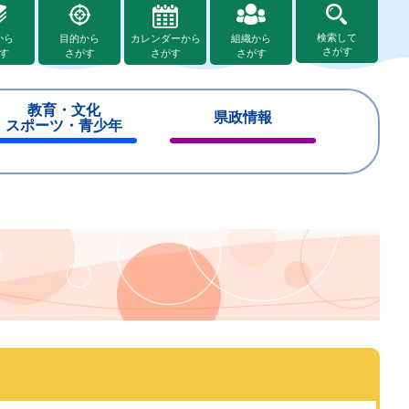
検索して
から
目的から
カレンダーから
組織から
さがす
す
さがす
さがす
さがす
教育・文化
県政情報
スポーツ・青少年
閉
閉
じ
じ
る
る