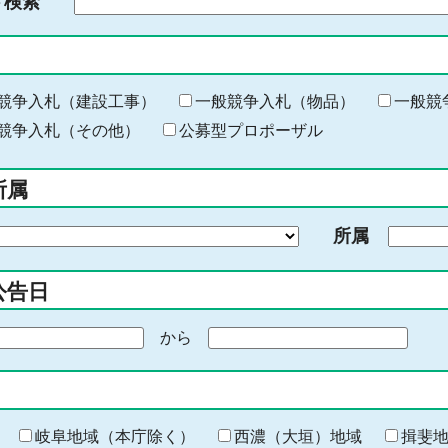
ド検索
検
索
す
る
キ
競争入札（建設工事）
一般競争入札（物品）
一般競
ー
競争入札（その他）
公募型プロポーザル
ワ
ー
所属
ド
を
所属
入
力
公告日
から
期
間
の
終
わ
岐阜地域（本庁除く）
西濃（大垣）地域
揖斐