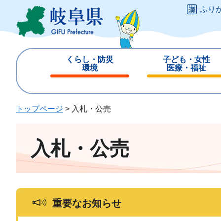
ペ
メ
ふり
ー
ニ
ジ
ュ
の
ー
先
を
くらし・防災
子ども・女性
頭
飛
環境
医療・福祉
で
ば
閉
閉
す
し
じ
じ
。
て
る
る
トップページ
>
入札・公売
本
文
へ
入札・公売
重要なお知らせ