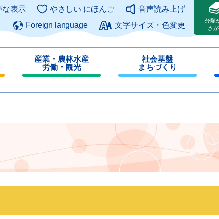
このページの本文へ
がな表示
やさしい にほんご
音声読み上げ
分類
Foreign language
文字サイズ・色変更
さが
産業・農林水産
社会基盤
労働・観光
まちづくり
閉
閉
じ
じ
る
る