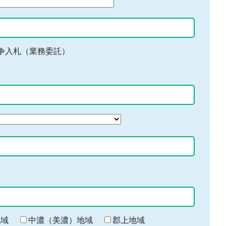
争入札（業務委託）
地域
中濃（美濃）地域
郡上地域