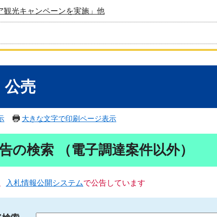
ア観光キャンペーンを実施」他
・公売
示
大きな文字で印刷ページ表示
告の検索 （電子調達案件以外）
、
入札情報公開システム
で公告しています