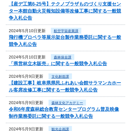
【産デ工第6-25号】テクノプラザものづくり支援セン
ター本館自動火災報知設備等改修工事に関する一般競
争入札公告
2024年5月10日更新
航空宇宙産業課
飛行機プロペラ等展示架台製作業務委託に関する一般
競争入札公告
2024年5月10日更新
森林保全課
「県営林立木販売」に関する一般競争入札公告
2024年5月9日更新
文化創造課
【建設工事】岐阜県県民ふれあい会館サラマンカホー
ル客席改修工事に関する一般競争入札公告
2024年5月9日更新
森林文化アカデミー
令和6年度森林総合教育センタープログラム普及映像
制作業務委託に関する一般競争入札公告
2024年5月9日更新
観光企画課