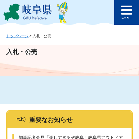
ペ
メ
このページの本文へ
ー
ニ
メ
ジ
ュ
ニ
の
ー
ュ
先
を
ー
頭
飛
トップページ
>
入札・公売
で
ば
す
し
入札・公売
。
て
本
文
へ
重要なお知らせ
知事記者会見「楽しすぎるぞ岐阜！岐阜県アウトドア