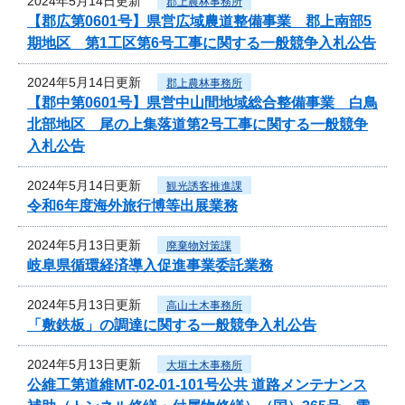
2024年5月14日更新
郡上農林事務所
【郡広第0601号】県営広域農道整備事業 郡上南部5
期地区 第1工区第6号工事に関する一般競争入札公告
2024年5月14日更新
郡上農林事務所
【郡中第0601号】県営中山間地域総合整備事業 白鳥
北部地区 尾の上集落道第2号工事に関する一般競争
入札公告
2024年5月14日更新
観光誘客推進課
令和6年度海外旅行博等出展業務
2024年5月13日更新
廃棄物対策課
岐阜県循環経済導入促進事業委託業務
2024年5月13日更新
高山土木事務所
「敷鉄板」の調達に関する一般競争入札公告
2024年5月13日更新
大垣土木事務所
公維工第道維MT-02-01-101号公共 道路メンテナンス