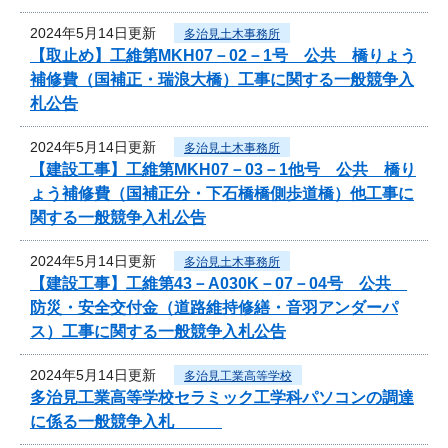
2024年5月14日更新
多治見土木事務所
【取止め】工維第MKH07－02－1号 公共 橋りょう
補修費（国補正・瑞浪大橋）工事に関する一般競争入
札公告
2024年5月14日更新
多治見土木事務所
【建設工事】工維第MKH07－03－1他号 公共 橋り
ょう補修費（国補正分・下石橋橋側歩道橋）他工事に
関する一般競争入札公告
2024年5月14日更新
多治見土木事務所
【建設工事】工維第43－A030K－07－04号 公共
防災・安全交付金（道路維持修繕・音羽アンダーパ
ス）工事に関する一般競争入札公告
2024年5月14日更新
多治見工業高等学校
多治見工業高等学校セラミック工学科パソコンの調達
に係る一般競争入札