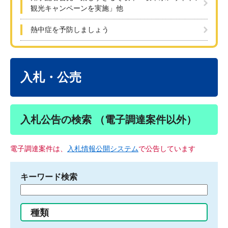
観光キャンペーンを実施」他
熱中症を予防しましょう
本
文
入札・公売
入札公告の検索 （電子調達案件以外）
電子調達案件は、
入札情報公開システム
で公告しています
キーワード検索
検
索
す
種類
る