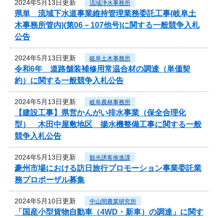
2024年5月13日更新
流域浄水事務所
県単 流域下水道事業維持管理業務委託工事(岐阜土
木事務所管内)(第06－107他号)に関する一般競争入札
公告
2024年5月13日更新
岐阜土木事務所
令和6年 道路舗装補修用常温合材の調達（単価契
約）に関する一般競争入札公告
2024年5月13日更新
岐阜農林事務所
【建設工事】県営かんがい排水事業（保全合理化
型） 木田中屋敷地区 揚水機整備工事に関する一般
競争入札公告
2024年5月13日更新
観光誘客推進課
豪州市場における訪日旅行プロモーション事業委託業
務プロポーザル募集
2024年5月10日更新
中山間農業研究所
「国産小型貨物自動車（4WD・新車）の調達」に関す