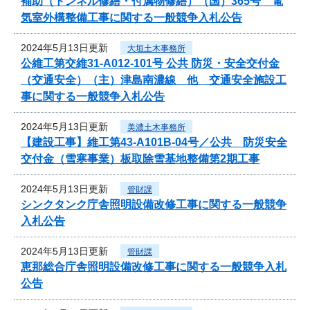
補助（トンネル修繕・付属物修繕）（国）365号 電
気室外構整備工事に関する一般競争入札公告
2024年5月13日更新
大垣土木事務所
公維工第交維31-A012-101号 公共 防災・安全交付金
（交通安全）（主）津島南濃線 他 交通安全施設工
事に関する一般競争入札公告
2024年5月13日更新
美濃土木事務所
【建設工事】維工第43-A101B-04号／公共 防災安全
交付金（雪寒事業）板取除雪基地整備第2期工事
2024年5月13日更新
管財課
シンクタンク庁舎照明設備改修工事に関する一般競争
入札公告
2024年5月13日更新
管財課
恵那総合庁舎照明設備改修工事に関する一般競争入札
公告