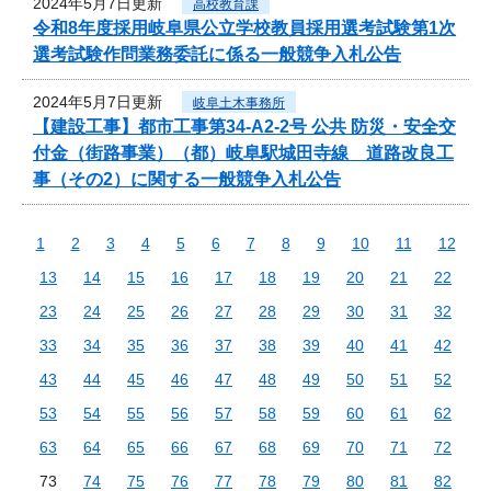
2024年5月7日更新
高校教育課
令和8年度採用岐阜県公立学校教員採用選考試験第1次
選考試験作問業務委託に係る一般競争入札公告
2024年5月7日更新
岐阜土木事務所
【建設工事】都市工事第34-A2-2号 公共 防災・安全交
付金（街路事業）（都）岐阜駅城田寺線 道路改良工
事（その2）に関する一般競争入札公告
1
2
3
4
5
6
7
8
9
10
11
12
13
14
15
16
17
18
19
20
21
22
23
24
25
26
27
28
29
30
31
32
33
34
35
36
37
38
39
40
41
42
43
44
45
46
47
48
49
50
51
52
53
54
55
56
57
58
59
60
61
62
63
64
65
66
67
68
69
70
71
72
73
74
75
76
77
78
79
80
81
82