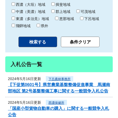
り
西濃（大垣）地域
揖斐地域
中濃（美濃）地域
郡上地域
可茂地域
東濃（多治見）地域
恵那地域
下呂地域
飛騨地域
県外
入札公告一覧
2024年5月16日更新
下呂農林事務所
【下促第0601号】県営農業基盤整備促進事業 馬瀬南
部地区 第2号基盤整備工事に関する一般競争入札公告
2024年5月16日更新
西濃保健所
「国産小型貨物自動車の購入」に関する一般競争入札
公告