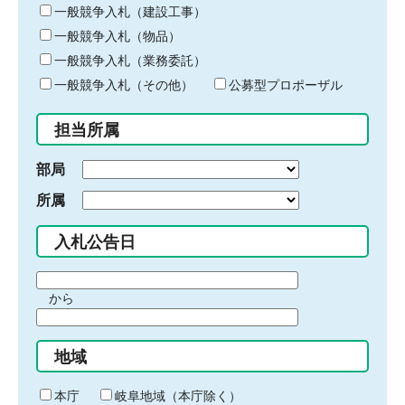
キ
一般競争入札（建設工事）
ー
一般競争入札（物品）
ワ
一般競争入札（業務委託）
ー
ド
一般競争入札（その他）
公募型プロポーザル
を
入
担当所属
力
部局
所属
入札公告日
期
から
間
期
の
間
始
地域
の
ま
終
り
わ
本庁
岐阜地域（本庁除く）