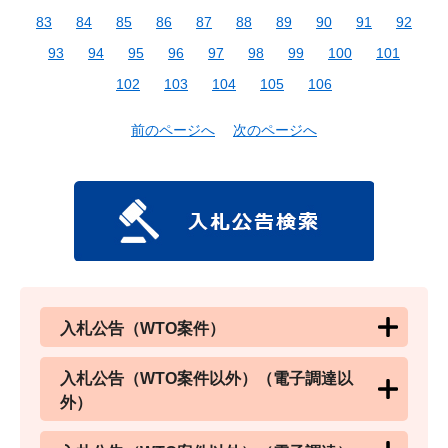
83
84
85
86
87
88
89
90
91
92
93
94
95
96
97
98
99
100
101
102
103
104
105
106
前のページへ
次のページへ
入札公告（WTO案件）
入札公告（WTO案件以外）（電子調達以
外）