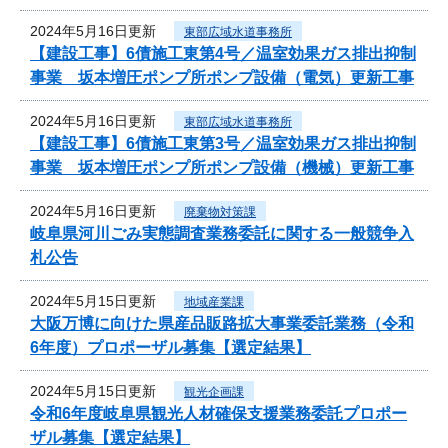
2024年5月16日更新
東部広域水道事務所
【建設工事】6債施工東第4号／温室効果ガス排出抑制
事業 坂本増圧ポンプ所ポンプ設備（電気）更新工事
2024年5月16日更新
東部広域水道事務所
【建設工事】6債施工東第3号／温室効果ガス排出抑制
事業 坂本増圧ポンプ所ポンプ設備（機械）更新工事
2024年5月16日更新
廃棄物対策課
岐阜県河川ごみ実態調査業務委託に関する一般競争入
札公告
2024年5月15日更新
地域産業課
大阪万博に向けた県産品販路拡大事業委託業務（令和
6年度）プロポーザル募集【選定結果】
2024年5月15日更新
観光企画課
令和6年度岐阜県観光人材確保支援業務委託プロポー
ザル募集【選定結果】