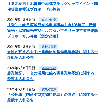
【選定結果】木曽川中流域フラッグシップイベント開
催等業務委託プロポーザル募集
2024年5月8日更新
観光企画課
【愛知・岐阜広域観光推進協議会】令和6年度 産業
観光・武将観光デジタルスタンプラリー運営業務委託
プロポーザル募集【選定結果】
2024年5月8日更新
農業経営課
女性が変える未来の農業体制整備業務委託に関する一
般競争入札公告
2024年5月8日更新
農業経営課
農業簿記データの活用に係る研修業務委託に関する一
般競争入札公告
2024年5月8日更新
農業経営課
「公用車（国産小型貨物自動車）の調達」に関する一
般競争入札公告