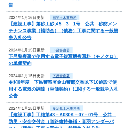
告
2024年1月16日更新
揖斐土木事務所
【建設工事】第砂工砂メ5－3－1号 公共 砂防メン
テナンス事業（補助金）（債務）工事に関する一般競
争入札公告
2024年1月15日更新
下呂警察署
下呂警察署で使用する電子複写機複写料（モノクロ）
の単価契約
2024年1月15日更新
下呂警察署
令和6年度 下呂警察署金山警部交番以下10施設で使
用する電気の調達（単価契約）に関する一般競争入札
公告
2024年1月15日更新
多治見土木事務所
【建設工事】工維第43－A030K－07－01号 公共
防災・安全交付金（道路維持修繕・音羽アンダーパ