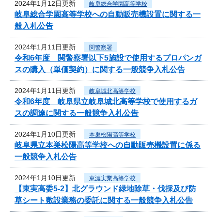
2024年1月12日更新
岐阜総合学園高等学校
岐阜総合学園高等学校への自動販売機設置に関する一
般入札公告
2024年1月11日更新
関警察署
令和6年度 関警察署以下5施設で使用するプロパンガ
スの購入（単価契約）に関する一般競争入札公告
2024年1月11日更新
岐阜城北高等学校
令和6年度 岐阜県立岐阜城北高等学校で使用するガ
スの調達に関する一般競争入札公告
2024年1月10日更新
本巣松陽高等学校
岐阜県立本巣松陽高等学校への自動販売機設置に係る
一般競争入札公告
2024年1月10日更新
東濃実業高等学校
【東実高委5-2】北グラウンド緑地除草・伐採及び防
草シート敷設業務の委託に関する一般競争入札公告