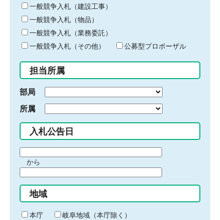
キ
一般競争入札（建設工事）
ー
一般競争入札（物品）
ワ
一般競争入札（業務委託）
ー
ド
一般競争入札（その他）
公募型プロポーザル
を
入
担当所属
力
部局
所属
入札公告日
期
から
間
期
の
間
始
地域
の
ま
終
り
わ
本庁
岐阜地域（本庁除く）