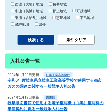
り
西濃（大垣）地域
揖斐地域
中濃（美濃）地域
郡上地域
可茂地域
東濃（多治見）地域
恵那地域
下呂地域
飛騨地域
県外
入札公告一覧
2024年1月22日更新
岐阜工業高等学校
令和6年度岐阜県立岐阜工業高等学校で使用する都市
ガスの調達に関する一般競争入札公告
2024年1月19日更新
図書館
岐阜県図書館で使用する電子複写機（白黒）複写料の
単価契約に係る一般競争入札公告