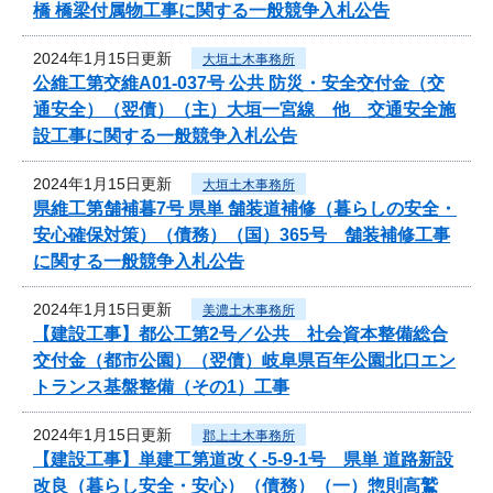
橋 橋梁付属物工事に関する一般競争入札公告
2024年1月15日更新
大垣土木事務所
公維工第交維A01-037号 公共 防災・安全交付金（交
通安全）（翌債）（主）大垣一宮線 他 交通安全施
設工事に関する一般競争入札公告
2024年1月15日更新
大垣土木事務所
県維工第舗補暮7号 県単 舗装道補修（暮らしの安全・
安心確保対策）（債務）（国）365号 舗装補修工事
に関する一般競争入札公告
2024年1月15日更新
美濃土木事務所
【建設工事】都公工第2号／公共 社会資本整備総合
交付金（都市公園）（翌債）岐阜県百年公園北口エン
トランス基盤整備（その1）工事
2024年1月15日更新
郡上土木事務所
【建設工事】単建工第道改く-5-9-1号 県単 道路新設
改良（暮らし安全・安心）（債務）（一）惣則高鷲