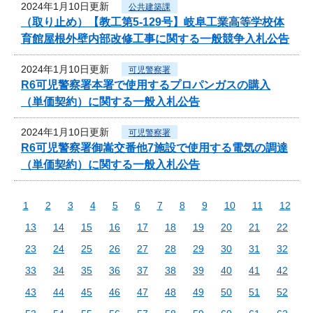
2024年1月10日更新
公共建築課
（取り止め）【教工第5-129号】岐阜工業高等学校体
育館屋根外壁内部改修工事に関する一般競争入札公告
2024年1月10日更新
可児警察署
R6可児警察署本署で使用するプロパンガスの購入
（単価契約）に関する一般入札公告
2024年1月10日更新
可児警察署
R6可児警察署御嵩交番他7施設で使用する電気の調達
（単価契約）に関する一般入札公告
1
2
3
4
5
6
7
8
9
10
11
12
13
14
15
16
17
18
19
20
21
22
23
24
25
26
27
28
29
30
31
32
33
34
35
36
37
38
39
40
41
42
43
44
45
46
47
48
49
50
51
52