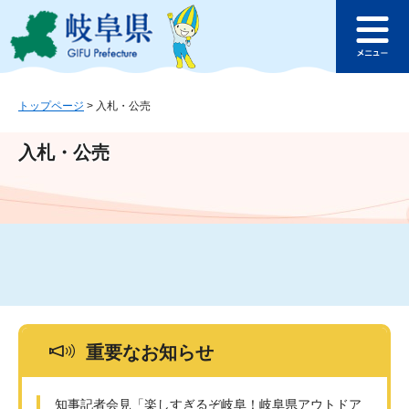
ペ
メ
このページの本文へ
ー
ニ
メ
ジ
ュ
ニ
の
ー
ュ
先
を
ー
頭
飛
トップページ
>
入札・公売
で
ば
す
し
入札・公売
。
て
本
文
へ
重要なお知らせ
知事記者会見「楽しすぎるぞ岐阜！岐阜県アウトドア