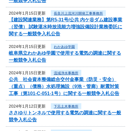
一般競争入札公告
2024年1月15日更新
長良川上流河川開発工事事務所
【建設関連業務】第R5-31号/公共 内ケ谷ダム建設事業
（翌債） 試験湛水時放流能力増強設備設計業務委託に
関する一般競争入札公告
2024年1月15日更新
わかあゆ学園
岐阜県立わかあゆ学園で使用する電気の調達に関する
一般競争入札公告
2024年1月15日更新
流域浄水事務所
公共 社会資本整備総合交付金事業（防災・安全）
（重点）（債務）水処理施設（9池・管廊）耐震対策
工事（第101-C-051-1号）に関する一般競争入札公告
2024年1月12日更新
下呂土木事務所
ささゆりトンネルで使用する電気の調達に関する一般
競争入札公告