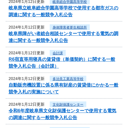
2024年1月12日更新
岐阜総合学園高等学校
岐阜県立岐阜総合学園高等学校で使用する都市ガスの
調達に関する一般競争入札公告
2024年1月12日更新
身体障害者更生相談所
岐阜県障がい者総合相談センターで使用する電気の調
達に関する一般競争入札公告
2024年1月12日更新
会計課
R6宿直等用寝具の賃貸借（単価契約）に関する一般
競争入札公告（会計課）
2024年1月12日更新
多治見工業高等学校
自動販売機設置に係る県有財産の賃貸借にかかる一般
競争入札の実施について
2024年1月12日更新
文化財保護センター
令和6年度岐阜県文化財保護センターで使用する電気
の調達に関する一般競争入札公告