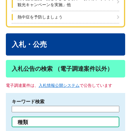
観光キャンペーンを実施」他
熱中症を予防しましょう
本
文
入札・公売
入札公告の検索 （電子調達案件以外）
電子調達案件は、
入札情報公開システム
で公告しています
キーワード検索
検
索
す
種類
る