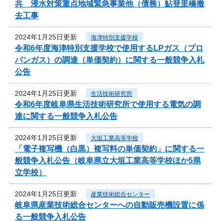
共 浸水対策重点地域緊急事業他（債務）鮎登里橋撤
去工事
2024年1月25日更新
海津特別支援学校
令和6年度海津特別支援学校で使用するLPガス（プロ
パンガス）の調達（単価契約）に関する一般競争入札
公告
2024年1月25日更新
生活技術研究所
令和6年度岐阜県生活技術研究所で使用する電気の調
達に関する一般競争入札公告
2024年1月25日更新
大垣工業高等学校
「電子複写機（白黒）複写料の単価契約」に関する一
般競争入札公告（岐阜県立大垣工業高等学校ほか5県
立学校）
2024年1月25日更新
産業技術総合センター
岐阜県産業技術総合センターへの自動販売機設置に係
る一般競争入札公告