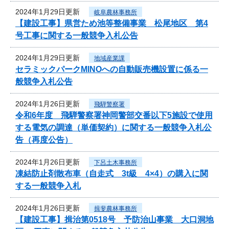
2024年1月29日更新
岐阜農林事務所
【建設工事】県営ため池等整備事業 松尾地区 第4
号工事に関する一般競争入札公告
2024年1月29日更新
地域産業課
セラミックパークMINOへの自動販売機設置に係る一
般競争入札公告
2024年1月26日更新
飛騨警察署
令和6年度 飛騨警察署神岡警部交番以下5施設で使用
する電気の調達（単価契約）に関する一般競争入札公
告（再度公告）
2024年1月26日更新
下呂土木事務所
凍結防止剤散布車（自走式 3t級 4×4）の購入に関
する一般競争入札
2024年1月26日更新
揖斐農林事務所
【建設工事】揖治第0518号 予防治山事業 大口洞地