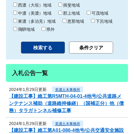
り
西濃（大垣）地域
揖斐地域
中濃（美濃）地域
郡上地域
可茂地域
東濃（多治見）地域
恵那地域
下呂地域
飛騨地域
県外
入札公告一覧
2024年1月29日更新
美濃土木事務所
【建設工事】維工第R5MTH-04-01-4他号/公共道路メ
ンテナンス補助（道路維持修繕）（国補正分）他（債
務）タラガトンネル補修工事
2024年1月29日更新
美濃土木事務所
【建設工事】維工第A01-086-4他号/公共交通安全施設