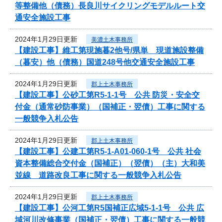
等整備他（債務）長良川サイクリングモデルルート交
通安全施設工事
2024年1月29日更新
美濃土木事務所
【建設工事】維工第現施暮2他号/県単 現道施設整備
（暮安）他（債務）国道248号他交通安全施設工事
2024年1月29日更新
郡上土木事務所
【建設工事】公砂工第R5-1-1号 公共 防災・安全交
付金（通常砂防事業）（国補正・翌債）工事に関する
一般競争入札公告
2024年1月29日更新
郡上土木事務所
【建設工事】公建工第R5-1-A01-060-1号 公共 社会
資本整備総合交付金（国補正）（翌債）（主）大和美
並線 道路改良工事に関する一般競争入札公告
2024年1月29日更新
郡上土木事務所
【建設工事】公河工第R5国補正広域5-1-1号 公共 広
域河川改修事業（国補正・翌債）工事に関する一般競