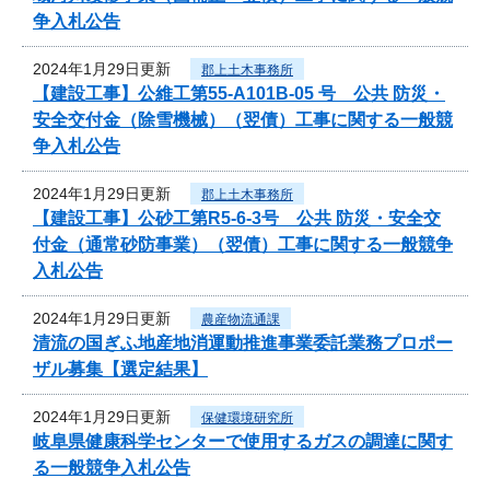
争入札公告
2024年1月29日更新
郡上土木事務所
【建設工事】公維工第55-A101B-05 号 公共 防災・
安全交付金（除雪機械）（翌債）工事に関する一般競
争入札公告
2024年1月29日更新
郡上土木事務所
【建設工事】公砂工第R5-6-3号 公共 防災・安全交
付金（通常砂防事業）（翌債）工事に関する一般競争
入札公告
2024年1月29日更新
農産物流通課
清流の国ぎふ地産地消運動推進事業委託業務プロポー
ザル募集【選定結果】
2024年1月29日更新
保健環境研究所
岐阜県健康科学センターで使用するガスの調達に関す
る一般競争入札公告