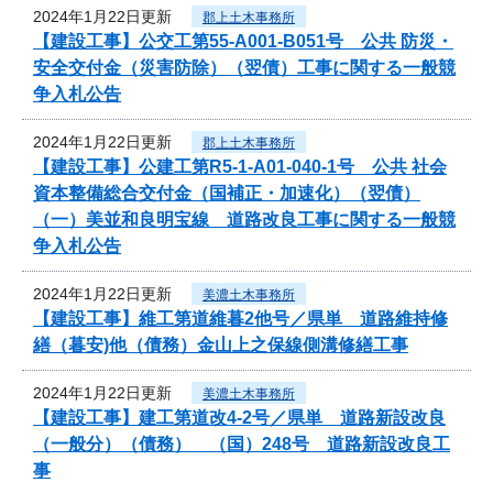
2024年1月22日更新
郡上土木事務所
【建設工事】公交工第55-A001-B051号 公共 防災・
安全交付金（災害防除）（翌債）工事に関する一般競
争入札公告
2024年1月22日更新
郡上土木事務所
【建設工事】公建工第R5-1-A01-040-1号 公共 社会
資本整備総合交付金（国補正・加速化）（翌債）
（一）美並和良明宝線 道路改良工事に関する一般競
争入札公告
2024年1月22日更新
美濃土木事務所
【建設工事】維工第道維暮2他号／県単 道路維持修
繕（暮安)他（債務）金山上之保線側溝修繕工事
2024年1月22日更新
美濃土木事務所
【建設工事】建工第道改4-2号／県単 道路新設改良
（一般分）（債務） （国）248号 道路新設改良工
事