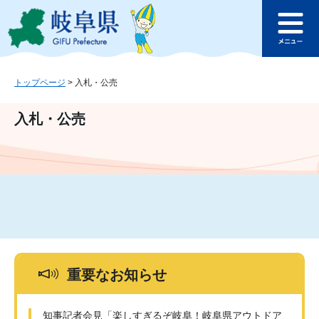
ペ
メ
このページの本文へ
ー
ニ
メ
ジ
ュ
ニ
の
ー
ュ
先
を
ー
頭
飛
トップページ
>
入札・公売
で
ば
す
し
入札・公売
。
て
本
文
へ
重要なお知らせ
知事記者会見「楽しすぎるぞ岐阜！岐阜県アウトドア