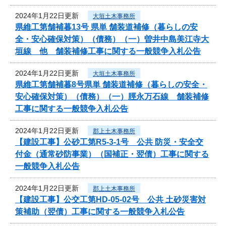
2024年1月22日更新
大垣土木事務所
県維工第舗補暮13号 県単 舗装道補修（暮らしの安
全・安心確保対策）（債務）（一）曽井中島美江寺大
垣線 他 舗装補修工事に関する一般競争入札公告
2024年1月22日更新
大垣土木事務所
県維工第舗補暮8号県単 舗装道補修（暮らしの安全・
安心確保対策）（債務）（一）脛永万石線 舗装補修
工事に関する一般競争入札公告
2024年1月22日更新
郡上土木事務所
【建設工事】公砂工第R5-3-1号 公共 防災・安全交
付金（通常砂防事業）（国補正・翌債）工事に関する
一般競争入札公告
2024年1月22日更新
郡上土木事務所
【建設工事】公交工第HD-05-02号 公共 土砂災害対
策補助（翌債）工事に関する一般競争入札公告