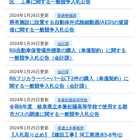
区 工事に関する一般競争入札公告
2024年1月26日更新
医療整備課
県有施設に設置する自動体外式除細動器(AED)の賃貸
借に関する一般競争入札公告
2024年1月26日更新
会計課
R6自動車保管場所標章の購入（単価契約）に関する
一般競争入札公告（会計課）
2024年1月26日更新
会計課
R6フジカラーペーパー以下2件の購入（単価契約）に
関する一般競争入札公告（会計課）
2024年1月25日更新
本巣松陽高等学校
令和6年度 岐阜県立本巣松陽高等学校で使用する都
市ガスの調達に関する一般競争入札公告
2024年1月25日更新
美濃土木事務所
【入札取り止め】【建設工事】河工第浸水5-8号/公