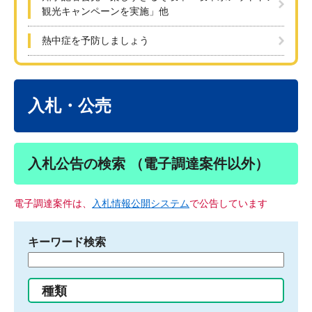
観光キャンペーンを実施」他
熱中症を予防しましょう
本
文
入札・公売
入札公告の検索 （電子調達案件以外）
電子調達案件は、
入札情報公開システム
で公告しています
キーワード検索
検
索
す
種類
る