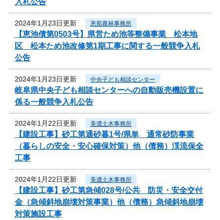
入札公告
2024年1月23日更新
恵那農林事務所
【恵池債第0503号】県営ため池等整備事業 松本地
区 松本ため池改修第1期工事に関する一般競争入札
公告
2024年1月23日更新
中央子ども相談センター
岐阜県中央子ども相談センターへの自動販売機設置に
係る一般競争入札公告
2024年1月22日更新
美濃土木事務所
【建設工事】砂工第通砂暮1号/県単 通常砂防事業
（暮らしの安全・安心確保対策）他（債務）渓流保全
工事
2024年1月22日更新
美濃土木事務所
【建設工事】砂工第急傾028号/公共 防災・安全交付
金（急傾斜地崩壊対策事業）他（債務）急傾斜地崩壊
対策施設工事