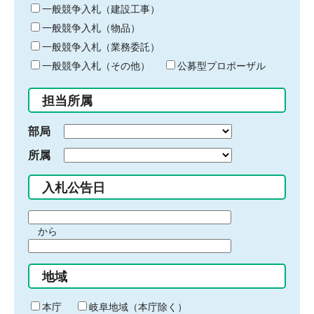
キ
一般競争入札（建設工事）
ー
一般競争入札（物品）
ワ
一般競争入札（業務委託）
ー
ド
一般競争入札（その他）
公募型プロポーザル
を
入
担当所属
力
部局
所属
入札公告日
期
から
間
期
の
間
始
地域
の
ま
終
り
わ
本庁
岐阜地域（本庁除く）