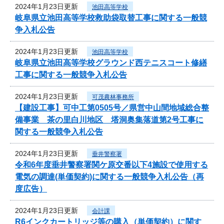
2024年1月23日更新
池田高等学校
岐阜県立池田高等学校救助袋取替工事に関する一般競
争入札公告
2024年1月23日更新
池田高等学校
岐阜県立池田高等学校グラウンド西テニスコート修繕
工事に関する一般競争入札公告
2024年1月23日更新
可茂農林事務所
【建設工事】可中工第0505号／県営中山間地域総合整
備事業 茶の里白川地区 塔洞奥集落道第2号工事に
関する一般競争入札公告
2024年1月23日更新
垂井警察署
令和6年度垂井警察署関ケ原交番以下4施設で使用する
電気の調達(単価契約)に関する一般競争入札公告（再
度広告）
2024年1月23日更新
会計課
R6インクカートリッジ等の購入（単価契約）に関す