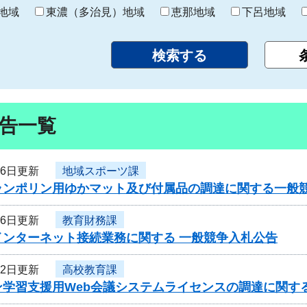
り
地域
東濃（多治見）地域
恵那地域
下呂地域
告一覧
26日更新
地域スポーツ課
ランポリン用ゆかマット及び付属品の調達に関する一般
26日更新
教育財務課
インターネット接続業務に関する 一般競争入札公告
22日更新
高校教育課
ン学習支援用Web会議システムライセンスの調達に関す