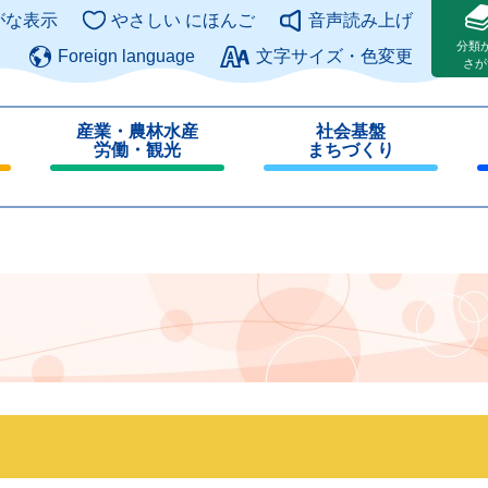
このページの本文へ
がな表示
やさしい にほんご
音声読み上げ
分類
Foreign language
文字サイズ・色変更
さが
産業・農林水産
社会基盤
労働・観光
まちづくり
閉
閉
じ
じ
る
る