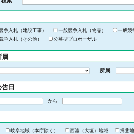
ド検索
検
索
す
る
キ
競争入札（建設工事）
一般競争入札（物品）
一般競
ー
競争入札（その他）
公募型プロポーザル
ワ
ー
所属
ド
を
所属
入
力
公告日
から
期
間
の
終
わ
岐阜地域（本庁除く）
西濃（大垣）地域
揖斐