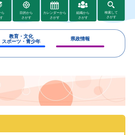
検索して
から
目的から
カレンダーから
組織から
さがす
す
さがす
さがす
さがす
教育・文化
県政情報
スポーツ・青少年
閉
閉
じ
じ
る
る