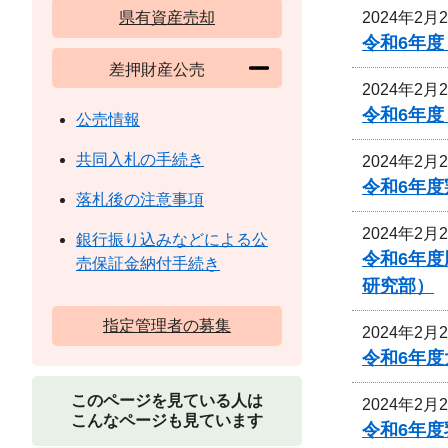
2024年2月
県有資産売却
令和6年
差押財産公売
2024年2月
令和6年
公売情報
共同入札の手続き
2024年2月
令和6年
落札後の注意事項
2024年2月
銀行振り込みなどによる公
令和6年
売保証金納付手続き
研究部）
指定管理者の募集
2024年2月
令和6年
このページを見ている人は
2024年2月
こんなページも見ています
令和6年