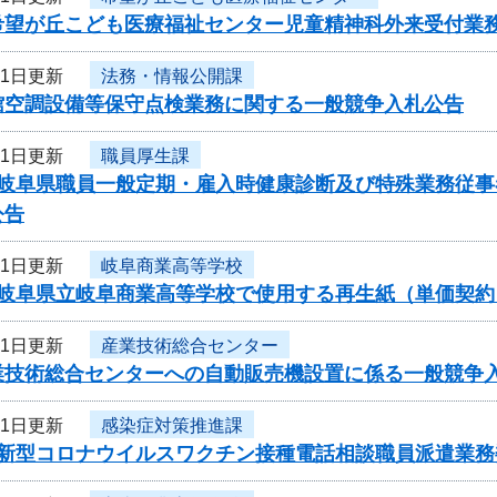
希望が丘こども医療福祉センター児童精神科外来受付業
21日更新
法務・情報公開課
館空調設備等保守点検業務に関する一般競争入札公告
21日更新
職員厚生課
度岐阜県職員一般定期・雇入時健康診断及び特殊業務従
公告
21日更新
岐阜商業高等学校
度岐阜県立岐阜商業高等学校で使用する再生紙（単価契
21日更新
産業技術総合センター
業技術総合センターへの自動販売機設置に係る一般競争
21日更新
感染症対策推進課
度新型コロナウイルスワクチン接種電話相談職員派遣業務