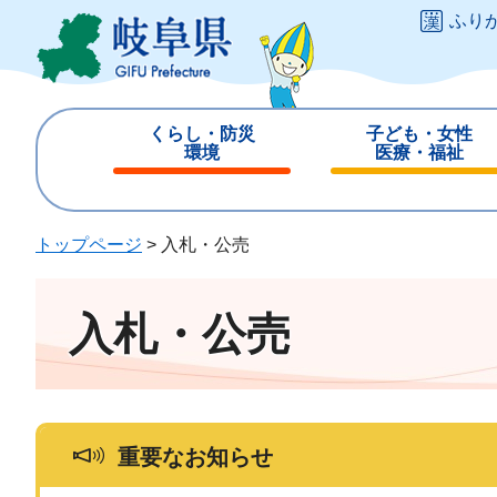
ペ
メ
ふり
ー
ニ
ジ
ュ
の
ー
先
を
くらし・防災
子ども・女性
頭
飛
環境
医療・福祉
で
ば
閉
閉
す
し
じ
じ
。
て
る
る
トップページ
>
入札・公売
本
文
へ
入札・公売
重要なお知らせ