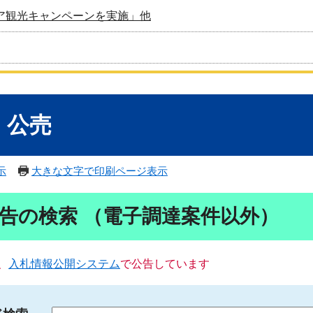
ア観光キャンペーンを実施」他
・公売
示
大きな文字で印刷ページ表示
告の検索 （電子調達案件以外）
、
入札情報公開システム
で公告しています