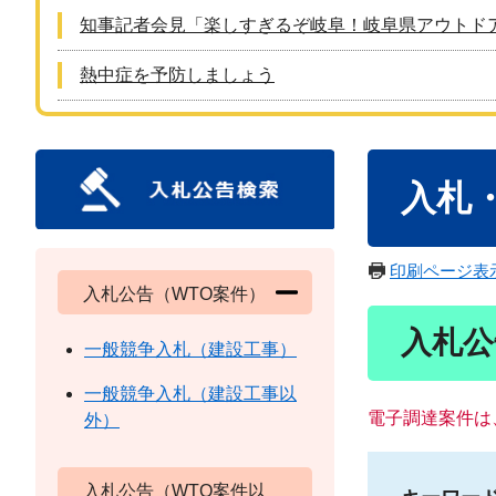
知事記者会見「楽しすぎるぞ岐阜！岐阜県アウトド
熱中症を予防しましょう
本
入札
文
印刷ページ表
入札公告（WTO案件）
入札公
一般競争入札（建設工事）
一般競争入札（建設工事以
電子調達案件は
外）
入札公告（WTO案件以