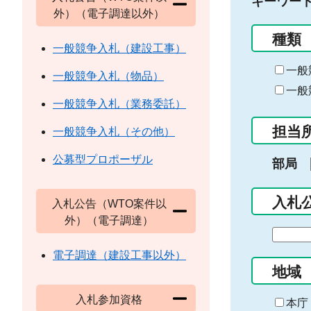
キーワー
外）（電子調達以外）
種類
一般競争入札（建設工事）
一般
一般競争入札（物品）
一般
一般競争入札（業務委託）
担当
一般競争入札（その他）
公募型プロポーザル
部局
入札
入札公告（WTO案件以
外）（電子調達）
期
間
電子調達（建設工事以外）
の
地域
始
入札参加資格
ま
本庁