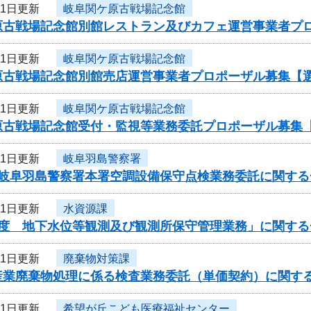
21日更新
岐阜関ケ原古戦場記念館
原古戦場記念館別館レストラン及びカフェ運営事業者プ
21日更新
岐阜関ケ原古戦場記念館
原古戦場記念館別館売店運営事業者プロポーザル募集【
21日更新
岐阜関ケ原古戦場記念館
原古戦場記念館受付・監視等業務委託プロポーザル募集
21日更新
岐阜羽島警察署
度岐阜羽島警察署本署空調設備保守点検業務委託に関する
21日更新
水資源課
年度 地下水位等観測及び観測所保守管理業務」に関する
21日更新
廃棄物対策課
産業廃棄物処理に係る検査業務委託（単価契約）に関す
21日更新
希望が丘こども医療福祉センター