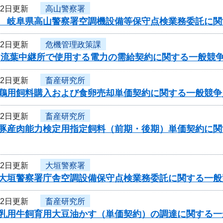
22日更新
高山警察署
度 岐阜県高山警察署空調機設備等保守点検業務委託に関
22日更新
危機管理政策課
度 流葉中継所で使用する電力の需給契約に関する一般競
22日更新
畜産研究所
度鶏用飼料購入および食卵売却単価契約に関する一般競争
22日更新
畜産研究所
度豚産肉能力検定用指定飼料（前期・後期）単価契約に
22日更新
大垣警察署
度大垣警察署庁舎空調設備保守点検業務委託に関する一般
22日更新
畜産研究所
度乳用牛飼育用大豆油かす（単価契約）の調達に関する