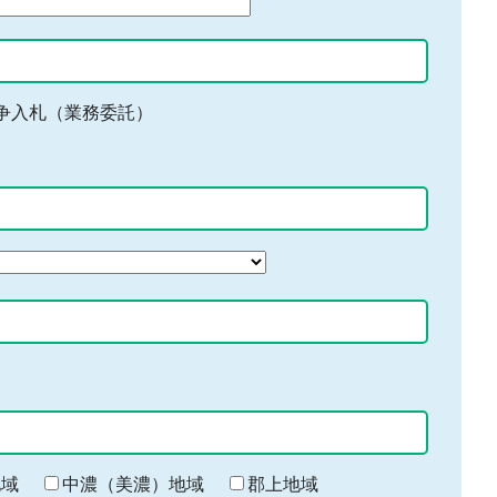
争入札（業務委託）
地域
中濃（美濃）地域
郡上地域