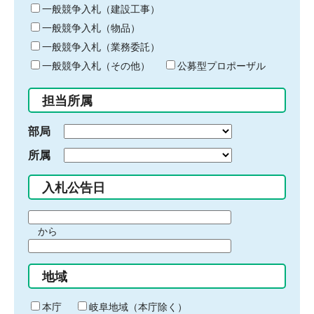
キ
一般競争入札（建設工事）
ー
一般競争入札（物品）
ワ
一般競争入札（業務委託）
ー
ド
一般競争入札（その他）
公募型プロポーザル
を
入
担当所属
力
部局
所属
入札公告日
期
から
間
期
の
間
始
地域
の
ま
終
り
わ
本庁
岐阜地域（本庁除く）