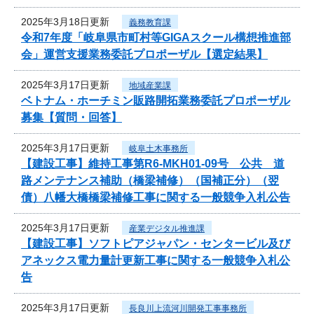
2025年3月18日更新
義務教育課
令和7年度「岐阜県市町村等GIGAスクール構想推進部
会」運営支援業務委託プロポーザル【選定結果】
2025年3月17日更新
地域産業課
ベトナム・ホーチミン販路開拓業務委託プロポーザル
募集【質問・回答】
2025年3月17日更新
岐阜土木事務所
【建設工事】維持工事第R6-MKH01-09号 公共 道
路メンテナンス補助（橋梁補修）（国補正分）（翌
債）八幡大橋橋梁補修工事に関する一般競争入札公告
2025年3月17日更新
産業デジタル推進課
【建設工事】ソフトピアジャパン・センタービル及び
アネックス電力量計更新工事に関する一般競争入札公
告
2025年3月17日更新
長良川上流河川開発工事事務所