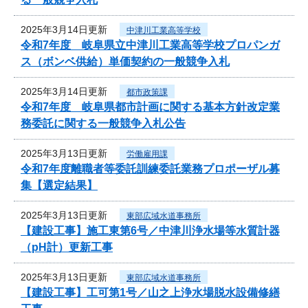
2025年3月14日更新
中津川工業高等学校
令和7年度 岐阜県立中津川工業高等学校プロパンガ
ス（ボンベ供給）単価契約の一般競争入札
2025年3月14日更新
都市政策課
令和7年度 岐阜県都市計画に関する基本方針改定業
務委託に関する一般競争入札公告
2025年3月13日更新
労働雇用課
令和7年度離職者等委託訓練委託業務プロポーザル募
集【選定結果】
2025年3月13日更新
東部広域水道事務所
【建設工事】施工東第6号／中津川浄水場等水質計器
（pH計）更新工事
2025年3月13日更新
東部広域水道事務所
【建設工事】工可第1号／山之上浄水場脱水設備修繕