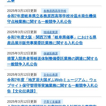
工事
2025年3月13日更新
各務原西高等学校
令和7年度岐阜県立各務原西高等学校冷温水発生機保
守点検業務に関する一般競争入札公告
2025年3月12日更新
地域産業課
令和7年度大阪・関西万博「岐阜県催事」における県
産品展示販売事業委託業務に関する入札公告
2025年3月12日更新
保健医療課
措置入院患者等移送体制整備委託業務の調達に関する
一般競争入札公告
2025年3月12日更新
文化伝承課
令和7年度「地芝居大国ぎふWebミュージアム」ウェ
ブサイト保守管理等実施業務に関する一般競争入札公
告【文化伝承課】
2025年3月12日更新
子育て支援課