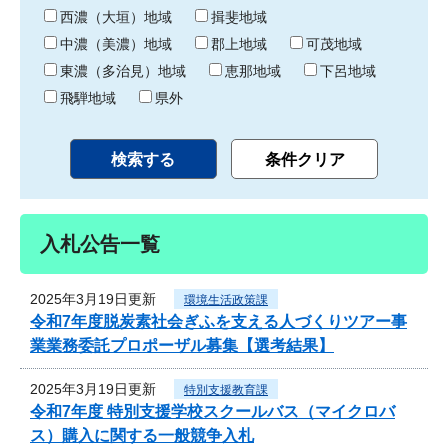
り
西濃（大垣）地域
揖斐地域
中濃（美濃）地域
郡上地域
可茂地域
東濃（多治見）地域
恵那地域
下呂地域
飛騨地域
県外
入札公告一覧
2025年3月19日更新
環境生活政策課
令和7年度脱炭素社会ぎふを支える人づくりツアー事
業業務委託プロポーザル募集【選考結果】
2025年3月19日更新
特別支援教育課
令和7年度 特別支援学校スクールバス（マイクロバ
ス）購入に関する一般競争入札