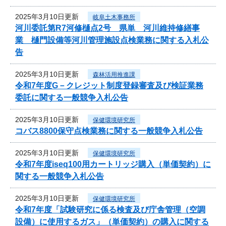
2025年3月10日更新
岐阜土木事務所
河川委託第R7河修樋点2号 県単 河川維持修繕事
業 樋門設備等河川管理施設点検業務に関する入札公
告
2025年3月10日更新
森林活用推進課
令和7年度G－クレジット制度登録審査及び検証業務
委託に関する一般競争入札公告
2025年3月10日更新
保健環境研究所
コバス8800保守点検業務に関する一般競争入札公告
2025年3月10日更新
保健環境研究所
令和7年度iseq100用カートリッジ購入（単価契約）に
関する一般競争入札公告
2025年3月10日更新
保健環境研究所
令和7年度「試験研究に係る検査及び庁舎管理（空調
設備）に使用するガス」（単価契約）の購入に関する