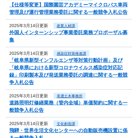
【仕様等変更】国際園芸アカデミーマイクロバス車両
管理及び運行管理業務委託に関する一般競争入札公告
2025年3月14日更新
産業人材課
外国人インターンシップ事業委託業務プロポーザル募
集
2025年3月14日更新
感染症対策推進課
「岐阜県新型インフルエンザ等対策行動計画」及び
「岐阜県における新型コロナウイルス感染症対応記
録」印刷製本及び発送業務委託の調達に関する一般競
争入札公告
2025年3月14日更新
美濃土木事務所
道路照明灯修繕業務（管内全域）単価契約に関する一
般競争入札公告
2025年3月14日更新
文化創造課
飛騨・世界生活文化センターへの自動販売機設置に係
る一般競争入札