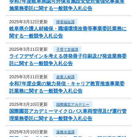
令和7年度岐阜県認可外保育施設安全対策強化事業実
施業務委託に関する一般競争入札公告
2025年3月12日更新
障害福祉課
岐阜県介護人材確保・職場環境改善等事業委託業務に
関する一般競争入札公告
2025年3月11日更新
子育て支援課
ライフデザインを考える啓発冊子印刷及び発送業務委
託に関する一般競争入札公告
2025年3月11日更新
産業人材課
令和7年度企業の魅力発信・キャリア教育推進事業委
託業務に関する一般競争入札公告
2025年3月10日更新
国際園芸アカデミー
国際園芸アカデミーマイクロバス車両管理及び運行管
理業務委託に関する一般競争入札公告
2025年3月10日更新
薬務水道課