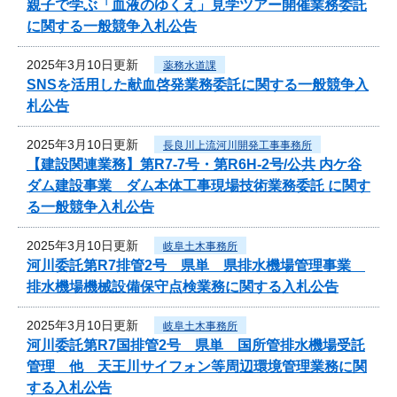
親子で学ぶ「血液のゆくえ」見学ツアー開催業務委託
に関する一般競争入札公告
2025年3月10日更新
薬務水道課
SNSを活用した献血啓発業務委託に関する一般競争入
札公告
2025年3月10日更新
長良川上流河川開発工事事務所
【建設関連業務】第R7-7号・第R6H-2号/公共 内ケ谷
ダム建設事業 ダム本体工事現場技術業務委託 に関す
る一般競争入札公告
2025年3月10日更新
岐阜土木事務所
河川委託第R7排管2号 県単 県排水機場管理事業
排水機場機械設備保守点検業務に関する入札公告
2025年3月10日更新
岐阜土木事務所
河川委託第R7国排管2号 県単 国所管排水機場受託
管理 他 天王川サイフォン等周辺環境管理業務に関
する入札公告