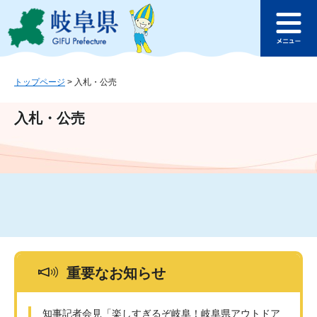
ペ
メ
このページの本文へ
ー
ニ
メ
ジ
ュ
ニ
の
ー
ュ
先
を
ー
頭
飛
トップページ
>
入札・公売
で
ば
す
し
入札・公売
。
て
本
文
へ
重要なお知らせ
知事記者会見「楽しすぎるぞ岐阜！岐阜県アウトドア