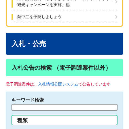
観光キャンペーンを実施」他
熱中症を予防しましょう
本
文
入札・公売
入札公告の検索 （電子調達案件以外）
電子調達案件は、
入札情報公開システム
で公告しています
キーワード検索
検
索
す
種類
る