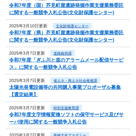
令和7年度（国）芥見町屋遺跡発掘作業支援業務委託
に関する一般競争入札公告(文化財保護センター)
2025年3月10日更新
文化財保護センター
令和7年度（県）芥見町屋遺跡発掘作業支援業務委託
に関する一般競争入札公告(文化財保護センター)
2025年3月7日更新
道路維持課
令和7年度「ぎふ川と道のアラームメール配信サービ
ス」に関する一般競争入札公告
2025年3月7日更新
省エネ・再エネ社会推進課
太陽光発電設備等の共同購入事業プロポーザル募集
【選定結果】
2025年3月7日更新
特別支援教育課
令和7年度文字情報変換ソフトの保守サービス及びサ
ーバ使用に関する一般競争入札公告
2025年3月7日更新
森林文化アカデミー