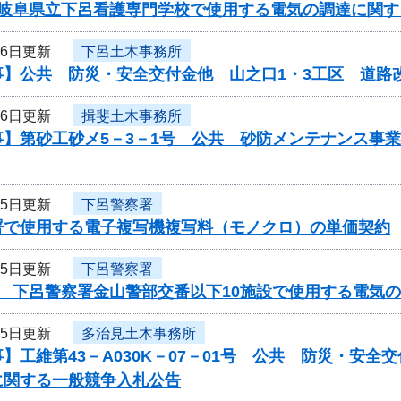
度岐阜県立下呂看護専門学校で使用する電気の調達に関す
16日更新
下呂土木事務所
事】公共 防災・安全交付金他 山之口1・3工区 道路
16日更新
揖斐土木事務所
事】第砂工砂メ5－3－1号 公共 砂防メンテナンス事
15日更新
下呂警察署
署で使用する電子複写機複写料（モノクロ）の単価契約
15日更新
下呂警察署
度 下呂警察署金山警部交番以下10施設で使用する電気
15日更新
多治見土木事務所
】工維第43－A030K－07－01号 公共 防災・安
に関する一般競争入札公告