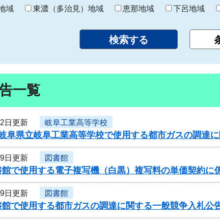
り
地域
東濃（多治見）地域
恵那地域
下呂地域
告一覧
22日更新
岐阜工業高等学校
度岐阜県立岐阜工業高等学校で使用する都市ガスの調達
19日更新
図書館
書館で使用する電子複写機（白黒）複写料の単価契約に
19日更新
図書館
書館で使用する都市ガスの調達に関する一般競争入札公