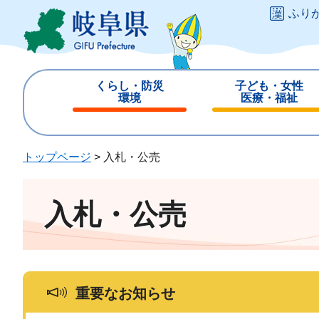
ペ
メ
ふり
ー
ニ
ジ
ュ
の
ー
先
を
くらし・防災
子ども・女性
頭
飛
環境
医療・福祉
で
ば
閉
閉
す
し
じ
じ
。
て
る
る
トップページ
>
入札・公売
本
文
へ
入札・公売
重要なお知らせ