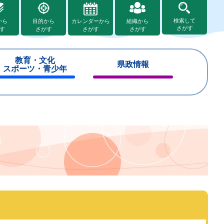
検索して
から
目的から
カレンダーから
組織から
さがす
す
さがす
さがす
さがす
教育・文化
県政情報
スポーツ・青少年
閉
閉
じ
じ
る
る