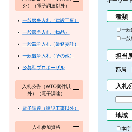
キーワー
外）（電子調達以外）
種類
一般競争入札（建設工事）
一般
一般競争入札（物品）
一般
一般競争入札（業務委託）
担当
一般競争入札（その他）
公募型プロポーザル
部局
入札
入札公告（WTO案件以
外）（電子調達）
期
間
電子調達（建設工事以外）
の
地域
始
入札参加資格
ま
本庁