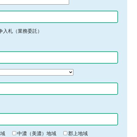
争入札（業務委託）
地域
中濃（美濃）地域
郡上地域