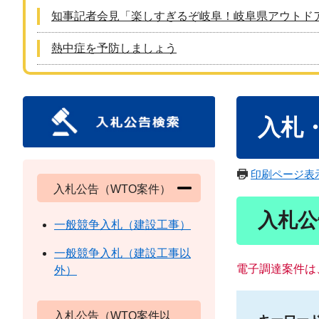
知事記者会見「楽しすぎるぞ岐阜！岐阜県アウトド
熱中症を予防しましょう
本
入札
文
印刷ページ表
入札公告（WTO案件）
入札公
一般競争入札（建設工事）
一般競争入札（建設工事以
電子調達案件は
外）
入札公告（WTO案件以