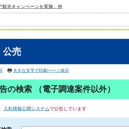
ア観光キャンペーンを実施」他
・公売
示
大きな文字で印刷ページ表示
告の検索 （電子調達案件以外）
、
入札情報公開システム
で公告しています