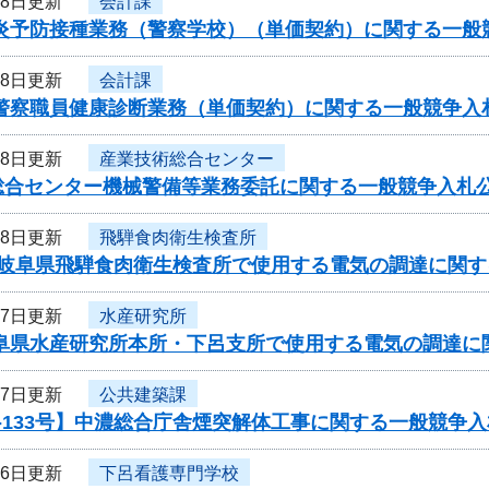
18日更新
会計課
型肝炎予防接種業務（警察学校）（単価契約）に関する一
18日更新
会計課
県警察職員健康診断業務（単価契約）に関する一般競争入
18日更新
産業技術総合センター
総合センター機械警備等業務委託に関する一般競争入札
18日更新
飛騨食肉衛生検査所
度岐阜県飛騨食肉衛生検査所で使用する電気の調達に関す
17日更新
水産研究所
岐阜県水産研究所本所・下呂支所で使用する電気の調達に
17日更新
公共建築課
-133号】中濃総合庁舎煙突解体工事に関する一般競争
16日更新
下呂看護専門学校