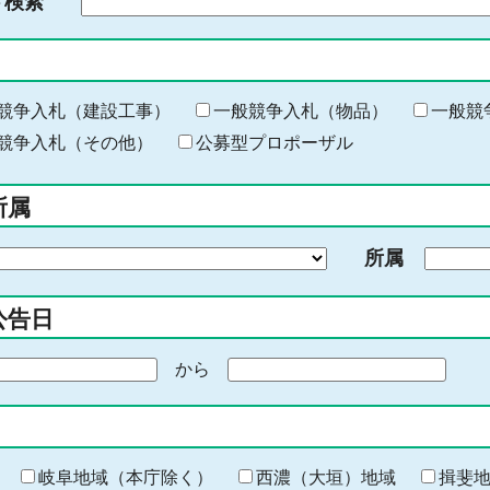
ド検索
検
索
す
る
キ
競争入札（建設工事）
一般競争入札（物品）
一般競
ー
競争入札（その他）
公募型プロポーザル
ワ
ー
所属
ド
を
所属
入
力
公告日
から
期
間
の
終
わ
岐阜地域（本庁除く）
西濃（大垣）地域
揖斐