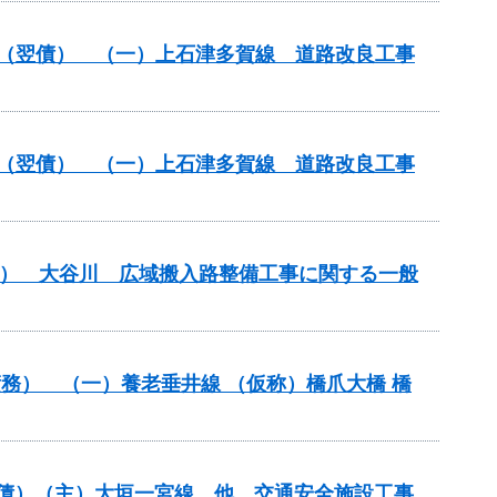
改築）（翌債） （一）上石津多賀線 道路改良工事
改築）（翌債） （一）上石津多賀線 道路改良工事
翌債） 大谷川 広域搬入路整備工事に関する一般
）（債務） （一）養老垂井線 （仮称）橋爪大橋 橋
（翌債）（主）大垣一宮線 他 交通安全施設工事