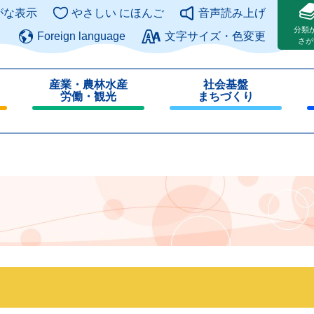
このページの本文へ
がな表示
やさしい にほんご
音声読み上げ
分類
Foreign language
文字サイズ・色変更
さが
産業・農林水産
社会基盤
労働・観光
まちづくり
閉
閉
じ
じ
る
る