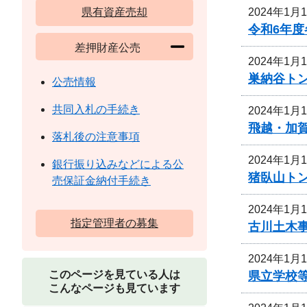
2024年1月
県有資産売却
令和6年
差押財産公売
2024年1月
巣納谷ト
公売情報
共同入札の手続き
2024年1月
飛越・加
落札後の注意事項
2024年1月
銀行振り込みなどによる公
猪臥山ト
売保証金納付手続き
2024年1月
指定管理者の募集
古川土木
2024年1月
このページを見ている人は
県立学校
こんなページも見ています