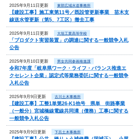
2025年9月11日更新
東部広域水道事務所
【建設工事】施工東第11号／既設管更新事業 苗木支
線送水管更新（第5、7工区）撤去工事
2025年9月11日更新
大垣工業高等学校
「プロダクト実習装置」の調達に関する一般競争入札
公告
2025年9月10日更新
男女共同参画推進課
令和7年度「岐阜県ワーク・ライフ・バランス推進エ
クセレント企業」認定式等業務委託に関する一般競争
入札公告
2025年9月9日更新
古川土木事務所
【建設工事】工整1単第26-K1他号 県単 街路事業
（一般分）宮城橋線電線共同溝（債務）工事に関する
一般競争入札公告
2025年9月9日更新
下呂土木事務所
【建設工事】公共 橋りょう補修費（国補正） 小屋