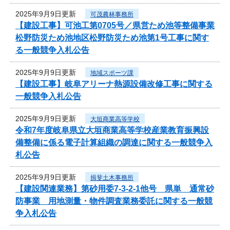
2025年9月9日更新
可茂農林事務所
【建設工事】可池工第0705号／県営ため池等整備事業
松野防災ため池地区松野防災ため池第1号工事に関す
る一般競争入札公告
2025年9月9日更新
地域スポーツ課
【建設工事】岐阜アリーナ熱源設備改修工事に関する
一般競争入札公告
2025年9月9日更新
大垣商業高等学校
令和7年度岐阜県立大垣商業高等学校産業教育振興設
備整備に係る電子計算組織の調達に関する一般競争入
札公告
2025年9月9日更新
揖斐土木事務所
【建設関連業務】第砂用委7-3-2-1他号 県単 通常砂
防事業 用地測量・物件調査業務委託に関する一般競
争入札公告