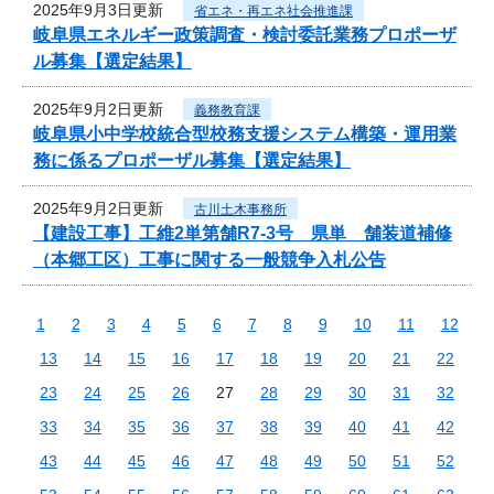
2025年9月3日更新
省エネ・再エネ社会推進課
岐阜県エネルギー政策調査・検討委託業務プロポーザ
ル募集【選定結果】
2025年9月2日更新
義務教育課
岐阜県小中学校統合型校務支援システム構築・運用業
務に係るプロポーザル募集【選定結果】
2025年9月2日更新
古川土木事務所
【建設工事】工維2単第舗R7-3号 県単 舗装道補修
（本郷工区）工事に関する一般競争入札公告
1
2
3
4
5
6
7
8
9
10
11
12
13
14
15
16
17
18
19
20
21
22
23
24
25
26
27
28
29
30
31
32
33
34
35
36
37
38
39
40
41
42
43
44
45
46
47
48
49
50
51
52