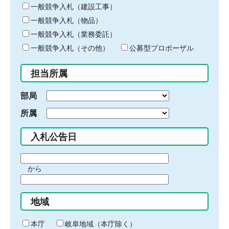
キ
一般競争入札（建設工事）
ー
一般競争入札（物品）
ワ
一般競争入札（業務委託）
ー
ド
一般競争入札（その他）
公募型プロポーザル
を
入
担当所属
力
部局
所属
入札公告日
期
から
間
期
の
間
始
地域
の
ま
終
り
わ
本庁
岐阜地域（本庁除く）