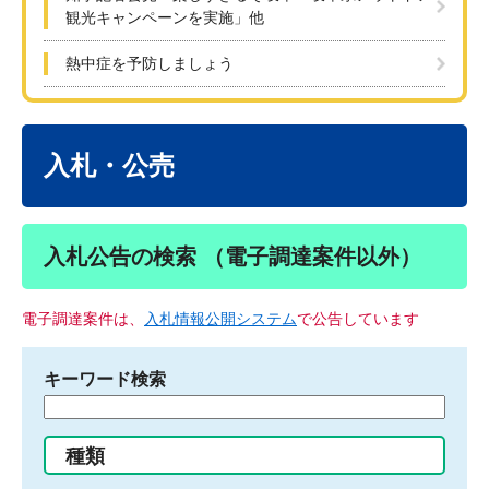
観光キャンペーンを実施」他
熱中症を予防しましょう
本
文
入札・公売
入札公告の検索 （電子調達案件以外）
電子調達案件は、
入札情報公開システム
で公告しています
キーワード検索
検
索
す
種類
る