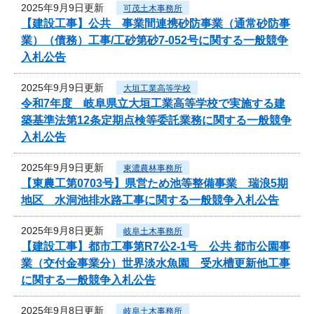
2025年9月9日更新
可茂土木事務所
【建設工事】公共 事業間連携砂防事業（通常砂防事
業）（債務）工事/工砂第砂7-052号に関する一般競争
入札公告
2025年9月9日更新
大垣工業高等学校
令和7年度 岐阜県立大垣工業高等学校で実施する建
築基準法第12条定期点検等委託業務に関する一般競争
入札公告
2025年9月9日更新
東濃農林事務所
【東農工第0703号】県営ため池等整備事業 瑞浪5期
地区 水洞池排水路工事に関する一般競争入札公告
2025年9月8日更新
岐阜土木事務所
【建設工事】都市工事第R7公2-1号 公共 都市公園事
業（交付金事業分）世界淡水魚園 受水槽更新他工事
に関する一般競争入札公告
2025年9月8日更新
岐阜土木事務所