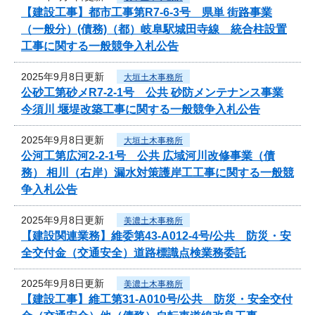
【建設工事】都市工事第R7-6-3号 県単 街路事業
（一般分）(債務)（都）岐阜駅城田寺線 統合柱設置
工事に関する一般競争入札公告
2025年9月8日更新
大垣土木事務所
公砂工第砂メR7-2-1号 公共 砂防メンテナンス事業
今須川 堰堤改築工事に関する一般競争入札公告
2025年9月8日更新
大垣土木事務所
公河工第広河2-2-1号 公共 広域河川改修事業（債
務） 相川（右岸）漏水対策護岸工工事に関する一般競
争入札公告
2025年9月8日更新
美濃土木事務所
【建設関連業務】維委第43-A012-4号/公共 防災・安
全交付金（交通安全）道路標識点検業務委託
2025年9月8日更新
美濃土木事務所
【建設工事】維工第31-A010号/公共 防災・安全交付