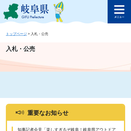
ペ
メ
このページの本文へ
ー
ニ
メ
ジ
ュ
ニ
の
ー
ュ
先
を
ー
頭
飛
トップページ
>
入札・公売
で
ば
す
し
入札・公売
。
て
本
文
へ
重要なお知らせ
知事記者会見「楽しすぎるぞ岐阜！岐阜県アウトドア