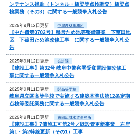
ンテナンス補助（トンネル・橋梁等点検調査）橋梁点
検業務（その3）に関する一般競争入札公告
2025年9月12日更新
中濃農林事務所
【中た債第0702号】県営ため池等整備事業 下菰田地
区 下菰田ため池改修工事 に関する一般競争入札公
告
2025年9月12日更新
会計課
【建設工事】第32号 岐阜中警察署受変電設備改修工
事に関する一般競争入札公告
2025年9月11日更新
関高等学校
岐阜県立関高等学校で実施する建築基準法第12条定期
点検等委託業務に関する一般競争入札公告
2025年9月11日更新
東部広域水道事務所
【建設工事】7債施工可第2号／既設管更新事業 右岸
第1・第2幹線更新（その1）工事