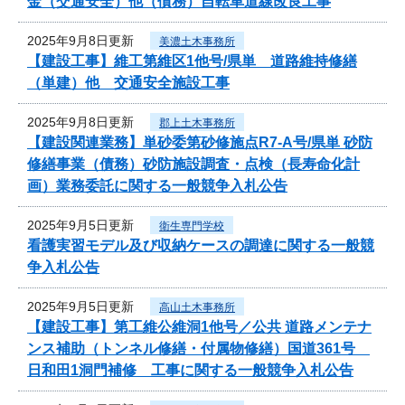
金（交通安全）他（債務）自転車道線改良工事
2025年9月8日更新
美濃土木事務所
【建設工事】維工第維区1他号/県単 道路維持修繕
（単建）他 交通安全施設工事
2025年9月8日更新
郡上土木事務所
【建設関連業務】単砂委第砂修施点R7-A号/県単 砂防
修繕事業（債務）砂防施設調査・点検（長寿命化計
画）業務委託に関する一般競争入札公告
2025年9月5日更新
衛生専門学校
看護実習モデル及び収納ケースの調達に関する一般競
争入札公告
2025年9月5日更新
高山土木事務所
【建設工事】第工維公維洞1他号／公共 道路メンテナ
ンス補助（トンネル修繕・付属物修繕）国道361号
日和田1洞門補修 工事に関する一般競争入札公告