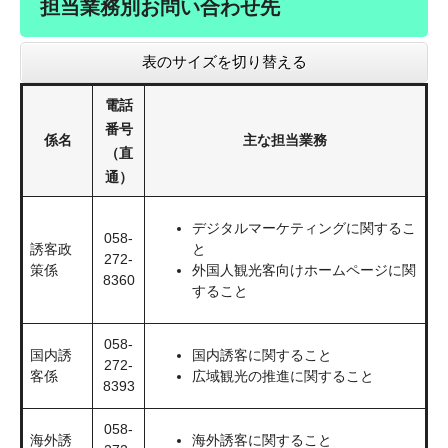
担当業務別お問い合わせ先
表のサイズを切り替える
電話
番号
係名
主な担当業務
（直
通）
デジタルマーケティングに関するこ
058-
誘客政
と
272-
策係
外国人観光客向けホームページに関
8360
すること
058-
国内誘
国内誘客に関すること
272-
客係
広域観光の推進に関すること
8393
058-
海外誘
海外誘客に関すること