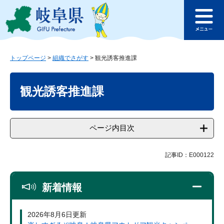
ペ
メ
このページの本文へ
ー
ニ
メ
ジ
ュ
ニ
の
ー
ュ
先
を
ー
頭
飛
トップページ
>
組織でさがす
>
観光誘客推進課
で
ば
本
す
し
文
観光誘客推進課
。
て
本
文
へ
ページ内目次
記事ID：E000122
新着情報
2026年8月6日更新