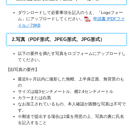
ダウンロードして必要事項を記入のうえ、「Logoフォー
ム」にアップロードしてください。
申請書 [PDFファ
イル／79KB
2.写真（PDF形式、JPEG形式、JPG形式）
以下の要件を満たす写真をロゴフォームにアップロードし
てください。
【顔写真の要件】
最近6ヶ月以内に撮影した無帽、上半身正面、無背景のも
の
サイズは縦3センチメートル、横2.4センチメートル
カラーまたは白黒
なお加工されているもの、本人確認が困難な写真は不可で
す。
※郵送で提出する場合は2葉を用意の上、写真の裏に氏名
を記入すること