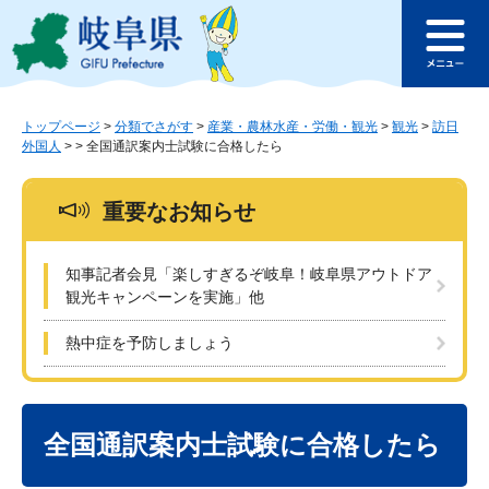
ペ
メ
このページの本文へ
ー
ニ
メ
ジ
ュ
ニ
の
ー
ュ
先
を
ー
頭
飛
トップページ
>
分類でさがす
>
産業・農林水産・労働・観光
>
観光
>
訪日
外国人
>
>
全国通訳案内士試験に合格したら
で
ば
す
し
。
て
重要なお知らせ
本
文
へ
知事記者会見「楽しすぎるぞ岐阜！岐阜県アウトドア
観光キャンペーンを実施」他
熱中症を予防しましょう
本
文
全国通訳案内士試験に合格したら