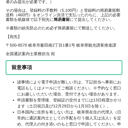
者のみ提出が必要です。）
その場合は、登録料の手数料（5,100円）と登録料の簡易書留郵
送料（460円）をオンライン決済で支払ったのちに、上記の必要
書類を紙媒体で以下宛先に
簡易書留
にて提出してください。
※書類の紛失防止のため必ず簡易書留にて郵送してください。
【宛先】
〒500-8570 岐阜市薮田南2丁目1番1号 岐阜県観光誘客推進課
全国通訳案内士業務担当 宛
留意事項
諸事情により電子申請が難しい方は、下記担当へ事前にお
電話もしくはメールにてご相談ください。※予約なく窓口
にお越しいただいた場合、受付できない場合があります。
申請書類を受理後、登録証の交付までには13日程度かかり
ます（土日祝日及び12月29日から1月3日を除く）。
日本国内に住所を有しない方は、岐阜県在住の代理人（日
常的に通訳案内士としての手配を行う個人又は法人）を定
め、代理人の付き添いのもと窓口で申請してください。申