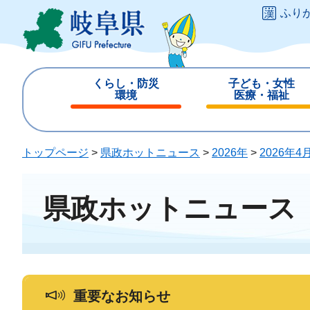
ペ
メ
ふり
ー
ニ
ジ
ュ
の
ー
先
を
くらし・防災
子ども・女性
頭
飛
環境
医療・福祉
で
ば
閉
閉
す
し
じ
じ
。
て
る
る
トップページ
>
県政ホットニュース
>
2026年
>
2026年4
本
文
へ
県政ホットニュース
重要なお知らせ