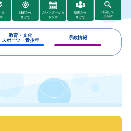
検索して
から
目的から
カレンダーから
組織から
さがす
す
さがす
さがす
さがす
教育・文化
県政情報
スポーツ・青少年
閉
閉
じ
じ
る
る