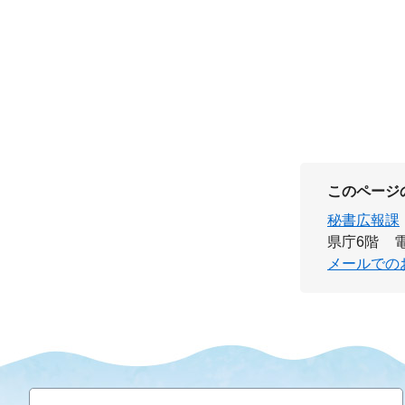
このページ
秘書広報課
県庁6階
電
メールでの