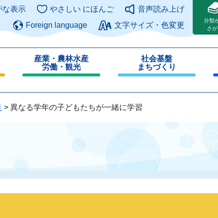
このページの本文へ
がな表示
やさしい にほんご
音声読み上げ
分類
Foreign language
文字サイズ・色変更
さが
産業・農林水産
社会基盤
労働・観光
まちづくり
閉
閉
じ
じ
る
る
月
>
異なる学年の子どもたちが一緒に学習