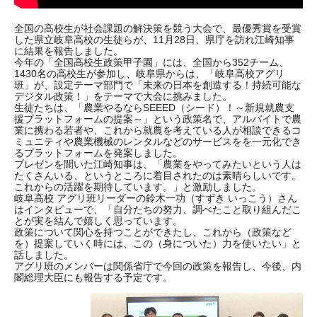
全国の高校生が社会課題の解決策を競う大会で、最優秀賞を受賞
した県立岐阜高校の生徒らが、11月28日、県庁を訪れ江崎知事
に結果を報告しました。
今年の「全国高校生政策甲子園」には、全国から352チーム、
1430名の高校生が参加し、岐阜県からは、「岐阜高校アグリ
班」が、設定テーマ部門で「未来の日本を創造する！持続可能な
デジタル政策！」をテーマで大会に挑みました。
生徒たちは、「農業やるならSEEED（シード）！～新規就農支
援プラットフォームの提案～」という政策名で、アルバイトで農
業に携わる若者や、これから就農を考えている人が相談できるコ
ミュニティや農業機械のレンタルなどのサービスをを一元化でき
るプラットフォームを発案しました。
プレゼンを聞いた江崎知事は、「農業をやってみたいという人は
たくさんいる、というところに着目されたのは素晴らしいです。
これからの活躍を期待しています。」と激励しました。
岐阜高校 アグリ班リーダーの鈴木一功（すずき いっこう）さん
はインタビューで、「自分たちの努力、調べたこと取り組んだこ
とが実を結んで嬉しく思っています。
政策について関心を持つことができたし、これから（政策など
を）提案していく時には、この（身についた）力を使いたい」と
話しました。
アグリ班のメンバーは関係省庁で今回の政策を報告し、今後、内
閣総理大臣にも報告する予定です。