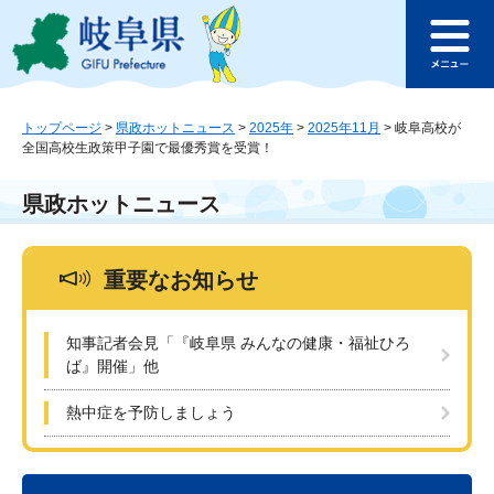
ペ
メ
このページの本文へ
ー
ニ
メ
ジ
ュ
ニ
の
ー
ュ
先
を
ー
頭
飛
トップページ
>
県政ホットニュース
>
2025年
>
2025年11月
>
岐阜高校が
全国高校生政策甲子園で最優秀賞を受賞！
で
ば
す
し
。
て
県政ホットニュース
本
文
へ
重要なお知らせ
知事記者会見「『岐阜県 みんなの健康・福祉ひろ
ば』開催」他
熱中症を予防しましょう
本