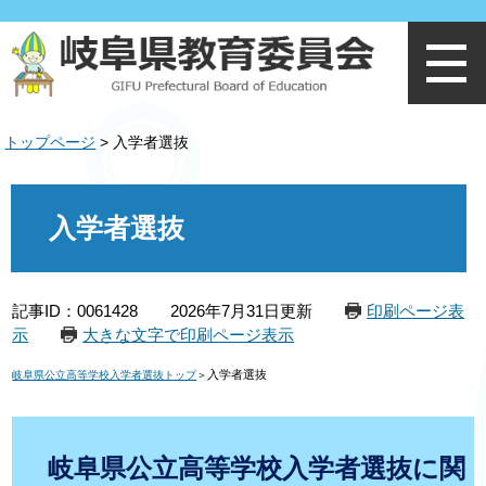
ペ
メ
ー
ニ
ジ
ュ
の
ー
先
を
頭
飛
トップページ
>
入学者選抜
で
ば
す
し
。
て
本
本
文
入学者選抜
文
へ
記事ID：0061428
2026年7月31日更新
印刷ページ表
示
大きな文字で印刷ページ表示
入学者選抜
岐阜県公立高等学校入学者選抜トップ
＞
岐阜県公立高等学校入学者選抜に関