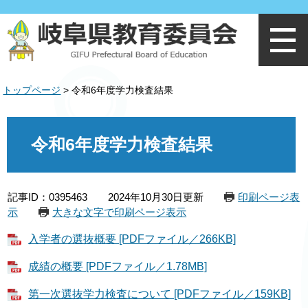
ペ
メ
ー
ニ
ジ
ュ
の
ー
先
を
頭
飛
トップページ
>
令和6年度学力検査結果
で
ば
す
し
。
て
本
本
文
令和6年度学力検査結果
文
へ
記事ID：0395463
2024年10月30日更新
印刷ページ表
示
大きな文字で印刷ページ表示
入学者の選抜概要 [PDFファイル／266KB]
成績の概要 [PDFファイル／1.78MB]
第一次選抜学力検査について [PDFファイル／159KB]