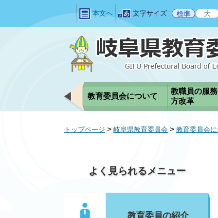
ペ
メ
本文へ
文字サイズ
標準
大
ー
ニ
ジ
ュ
の
ー
先
を
頭
飛
で
ば
す
し
教職員の服務
教育委員会について
。
て
方改革
本
文
>
>
トップページ
岐阜県教育委員会
教育委員会に
へ
よく見られるメニュー
教育委員の紹介