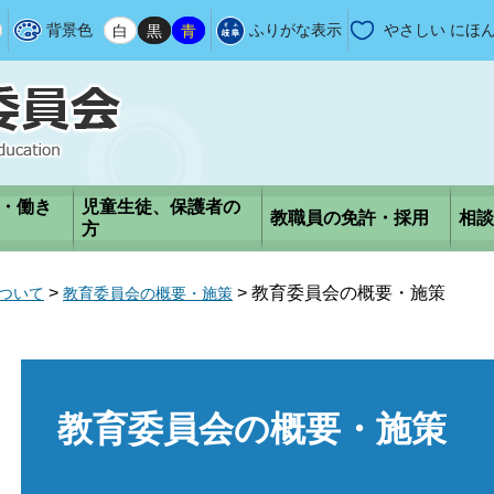
背景色
白
黒
青
ふりがな表示
やさしい にほ
・働き
児童生徒、保護者の
教職員の免許・採用
相談
方
>
>
教育委員会の概要・施策
ついて
教育委員会の概要・施策
本
文
教育委員会の概要・施策