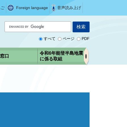
んご
Foreign language
音声読み上げ
G
o
o
すべて
ページ
PDF
g
l
令和6年能登半島地震
窓口
e
に係る取組
カ
ス
タ
ム
検
索