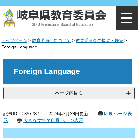
ペ
メ
ー
ニ
ジ
ュ
の
ー
先
を
頭
飛
トップページ
>
教育委員会について
>
教育委員会の概要・施策
>
で
ば
Foreign Language
す
し
。
て
本
本
文
文
Foreign Language
へ
ページ内目次
記事ID：0357737
2024年3月29日更新
印刷ページ表
示
大きな文字で印刷ページ表示