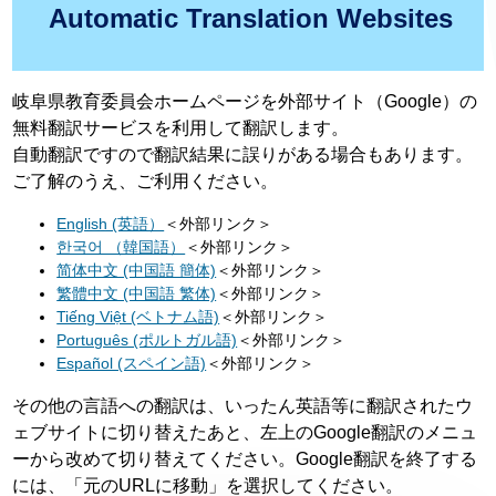
Automatic Translation Websites
岐阜県教育委員会ホームページを外部サイト（Google）の
無料翻訳サービスを利用して翻訳します。
自動翻訳ですので翻訳結果に誤りがある場合もあります。
ご了解のうえ、ご利用ください。
English (英語）
＜外部リンク＞
한국어 （韓国語）
＜外部リンク＞
简体中文 (中国語 簡体)
＜外部リンク＞
繁體中文 (中国語 繁体)
＜外部リンク＞
Tiếng Việt (ベトナム語)
＜外部リンク＞
Português (ポルトガル語)
＜外部リンク＞
Español (スペイン語)
＜外部リンク＞
その他の言語への翻訳は、いったん英語等に翻訳されたウ
ェブサイトに切り替えたあと、左上のGoogle翻訳のメニュ
ーから改めて切り替えてください。Google翻訳を終了する
には、「元のURLに移動」を選択してください。