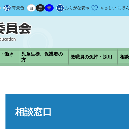
背景色
白
黒
青
ふりがな表示
やさしい にほ
・働き
児童生徒、保護者の
教職員の免許・採用
相談
方
本
文
相談窓口