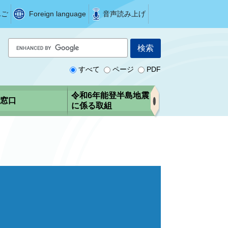
んご
Foreign language
音声読み上げ
G
o
o
すべて
ページ
PDF
g
l
令和6年能登半島地震
窓口
e
に係る取組
カ
ス
タ
ム
検
索