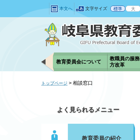
ペ
メ
本文へ
文字サイズ
標準
大
ー
ニ
ジ
ュ
の
ー
先
を
頭
飛
で
ば
す
し
教職員の服務
教育委員会について
。
て
方改革
本
文
>
相談窓口
トップページ
へ
よく見られるメニュー
教育委員の紹介