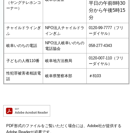
（ヤングテレホンコ
平日の午前8時30
ーナー）
分から午後5時15
分
チャイルドラインぎ
NPO法人チャイルドラ
0120‐99‐7777（フリ
ふ
インぎふ
ーダイヤル）
NPO法人岐阜いのちの
岐阜いのちの電話
058‐277‐4343
電話協会
0120‐007‐110（フリ
子どもの人権110番
岐阜地方法務局
ーダイヤル）
性犯罪被害者相談電
岐阜県警察本部
＃8103
話
PDF形式のファイルをご覧いただく場合には、Adobe社が提供する
Adobe Readerが必要です。