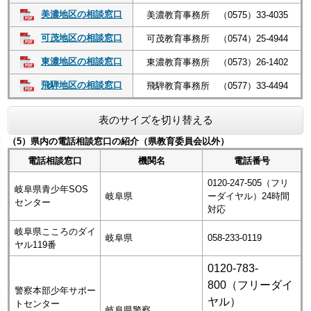
美濃地区の相談窓口
美濃教育事務所 （0575）33-4035
可茂地区の相談窓口
可茂教育事務所 （0574）25-4944
東濃地区の相談窓口
東濃教育事務所 （0573）26-1402
飛騨地区の相談窓口
飛騨教育事務所 （0577）33-4494
表のサイズを切り替える
（5）県内の電話相談窓口の紹介（県教育委員会以外）
電話相談窓口
機関名
電話番号
0120‐247‐505（フリ
岐阜県青少年SOS
岐阜県
ーダイヤル）24時間
センター
対応
岐阜県こころのダイ
岐阜県
058‐233‐0119
ヤル119番
0120‐783‐
800（フリーダイ
警察本部少年サポー
ヤル）
トセンター
岐阜県警察