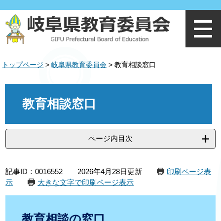
ペ
メ
ー
ニ
ジ
ュ
の
ー
先
を
頭
飛
トップページ
>
岐阜県教育委員会
>
教育相談窓口
で
ば
す
し
。
て
本
本
文
教育相談窓口
文
へ
ページ内目次
記事ID：0016552
2026年4月28日更新
印刷ページ表
示
大きな文字で印刷ページ表示
教育相談の窓口