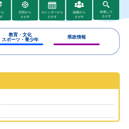
検索して
から
目的から
カレンダーから
組織から
さがす
す
さがす
さがす
さがす
教育・文化
県政情報
スポーツ・青少年
閉
閉
じ
じ
る
る