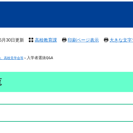
年6月30日更新
高校教育課
印刷ページ表示
大きな文字
入学者選抜Q&A
動、高校見学会等
＞
覧