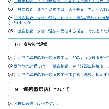
Q2
「標準検査」と「独自検査」の両方を実施する高校（
Q3
「独自検査」を含む選抜では、必ず募集している人数
Q4
「独自検査」を含む選抜において、第2志望あるいは第
なりませんか。
Q5
「独自検査」を含む選抜を受検する場合、どのような
[2] 定時制の課程
Q1
定時制の課程の第一次選抜では、どのような検査を実
Q2
定時制の課程では、「独自検査」や「帰国生徒選抜」
Q3
定時制の課程の第一次選抜で実施する「高校が指定す
9 連携型選抜について
Q1
連携型選抜とは何ですか。