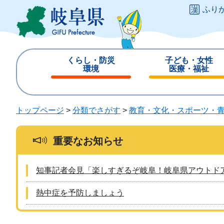
ペ
メ
ふり
ー
ニ
ジ
ュ
の
ー
先
を
くらし・防災
子ども・女性
頭
飛
環境
医療・福祉
で
ば
閉
閉
す
し
じ
じ
。
て
る
る
トップページ
>
分類でさがす
>
教育・文化・スポーツ・
本
文
へ
重要なお知らせ
知事記者会見「楽しすぎるぞ岐阜！岐阜県アウトド
熱中症を予防しましょう