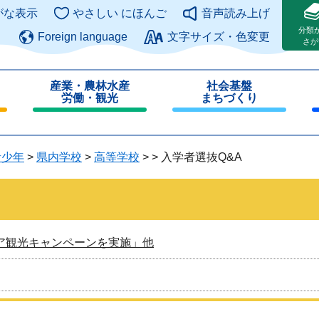
このページの本文へ
がな表示
やさしい にほんご
音声読み上げ
分類
Foreign language
文字サイズ・色変更
さが
産業・農林水産
社会基盤
労働・観光
まちづくり
閉
閉
じ
じ
る
る
青少年
>
県内学校
>
高等学校
>
>
入学者選抜Q&A
ア観光キャンペーンを実施」他