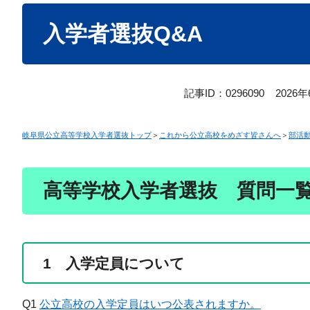
本
入学者選抜Q&A
文
記事ID：0296090
2026
岐阜県公立高等学校入学者選抜トップ
＞
これから公立高校をめざす皆さんへ
＞
部活
高等学校入学者選抜 質問一
1 入学定員について
Q1
公立高校の入学定員はいつ公表されますか。