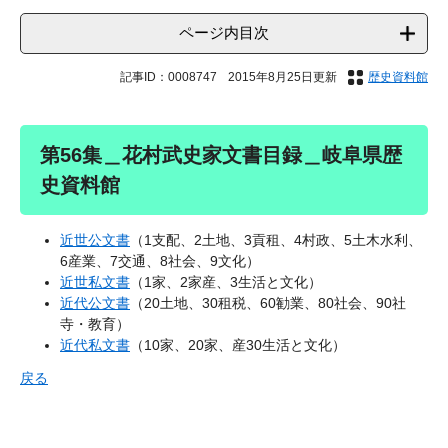
ページ内目次
記事ID：0008747
2015年8月25日更新
歴史資料館
第56集＿花村武史家文書目録＿岐阜県歴
史資料館
近世公文書
（1支配、2土地、3貢租、4村政、5土木水利、
6産業、7交通、8社会、9文化）
近世私文書
（1家、2家産、3生活と文化）
近代公文書
（20土地、30租税、60勧業、80社会、90社
寺・教育）
近代私文書
（10家、20家、産30生活と文化）
戻る