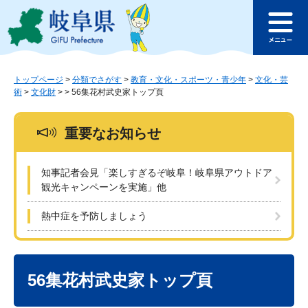
ペ
メ
このページの本文へ
ー
ニ
メ
ジ
ュ
ニ
の
ー
ュ
先
を
ー
頭
飛
トップページ
>
分類でさがす
>
教育・文化・スポーツ・青少年
>
文化・芸
術
>
文化財
>
>
56集花村武史家トップ頁
で
ば
す
し
。
て
重要なお知らせ
本
文
へ
知事記者会見「楽しすぎるぞ岐阜！岐阜県アウトドア
観光キャンペーンを実施」他
熱中症を予防しましょう
本
文
56集花村武史家トップ頁