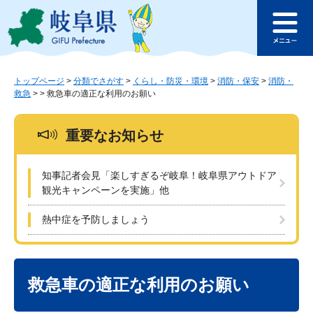
ペ
メ
このページの本文へ
ー
ニ
メ
ジ
ュ
ニ
の
ー
ュ
先
を
ー
頭
飛
トップページ
>
分類でさがす
>
くらし・防災・環境
>
消防・保安
>
消防・
救急
>
>
救急車の適正な利用のお願い
で
ば
す
し
。
て
重要なお知らせ
本
文
へ
知事記者会見「楽しすぎるぞ岐阜！岐阜県アウトドア
観光キャンペーンを実施」他
熱中症を予防しましょう
本
文
救急車の適正な利用のお願い