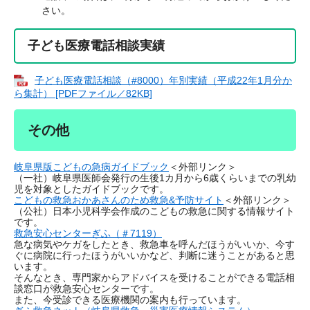
さい。
子ども医療電話相談実績
子ども医療電話相談（#8000）年別実績（平成22年1月分か
ら集計） [PDFファイル／82KB]
その他
岐阜県版こどもの急病ガイドブック
＜外部リンク＞
（一社）岐阜県医師会発行の生後1カ月から6歳くらいまでの乳幼
児を対象としたガイドブックです。
こどもの救急おかあさんのため救急&予防サイト
＜外部リンク＞
（公社）日本小児科学会作成のこどもの救急に関する情報サイト
です。
救急安心センターぎふ（＃7119）
急な病気やケガをしたとき、救急車を呼んだほうがいいか、今す
ぐに病院に行ったほうがいいかなど、判断に迷うことがあると思
います。
そんなとき、専門家からアドバイスを受けることができる電話相
談窓口が救急安心センターです。
また、今受診できる医療機関の案内も行っています。