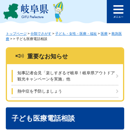
ペ
メ
このページの本文へ
ー
ニ
メ
ジ
ュ
ニ
の
ー
ュ
先
を
ー
頭
飛
トップページ
>
分類でさがす
>
子ども・女性・医療・福祉
>
医療
>
救急医
療
>
>
子ども医療電話相談
で
ば
す
し
。
て
重要なお知らせ
本
文
へ
知事記者会見「楽しすぎるぞ岐阜！岐阜県アウトドア
観光キャンペーンを実施」他
熱中症を予防しましょう
本
文
子ども医療電話相談