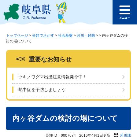
ペ
メ
このページの本文へ
ー
ニ
メ
ジ
ュ
ニ
の
ー
ュ
先
を
ー
頭
飛
トップページ
>
分類でさがす
>
社会基盤
>
河川・砂防
>
>
内ヶ谷ダムの検
討の場について
で
ば
す
し
。
て
重要なお知らせ
本
文
へ
ツキノワグマ出没注意情報発令中！
熱中症を予防しましょう
本
文
内ヶ谷ダムの検討の場について
記事ID：0007674
2016年4月1日更新
河川課